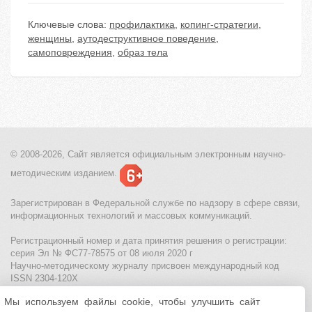
Ключевые слова:
профилактика
,
копинг-стратегии
,
женщины
,
аутодеструктивное поведение
,
самоповреждения
,
образ тела
© 2008-2026, Сайт является
официальным электронным
научно-
методическим изданием.
Зарегистрирован в Федеральной службе по надзору в сфере связи,
информационных технологий и массовых коммуникаций.
Регистрационный номер и дата принятия решения о регистрации:
серия Эл № ФС77-78575 от 08 июля 2020 г
Научно-методическому журналу присвоен международный код
ISSN 2304-120X
Мы используем файлы cookie, чтобы улучшить сайт
МЦИТО
|
Школьные олимпиады и онлайн конкурсы для детей
|