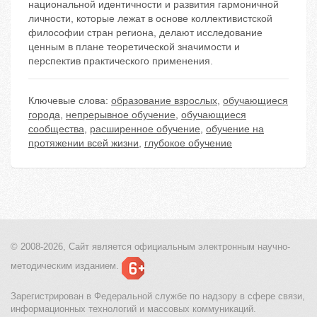
национальной идентичности и развития гармоничной
личности, которые лежат в основе коллективистской
философии стран региона, делают исследование
ценным в плане теоретической значимости и
перспектив практического применения.
Ключевые слова:
образование взрослых
,
обучающиеся
города
,
непрерывное обучение
,
обучающиеся
сообщества
,
расширенное обучение
,
обучение на
протяжении всей жизни
,
глубокое обучение
© 2008-2026, Сайт является
официальным электронным
научно-
методическим изданием.
Зарегистрирован в Федеральной службе по надзору в сфере связи,
информационных технологий и массовых коммуникаций.