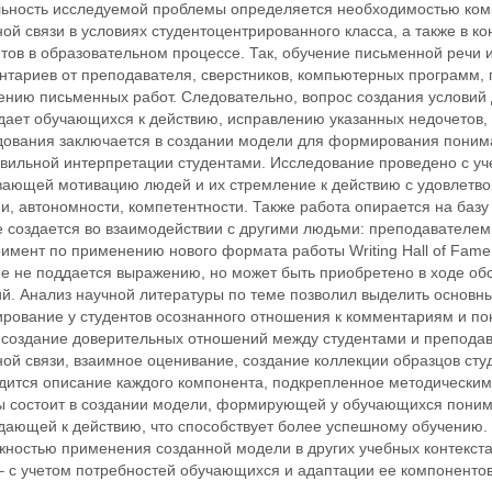
льность исследуемой проблемы определяется необходимостью комп
ой связи в условиях студентоцентрированного класса, а также в 
тов в образовательном процессе. Так, обучение письменной речи и
нтариев от преподавателя, сверстников, компьютерных программ, 
ению письменных работ. Следовательно, вопрос создания условий 
дает обучающихся к действию, исправлению указанных недочетов, 
дования заключается в создании модели для формирования понима
авильной интерпретации студентами. Исследование проведено с у
вающей мотивацию людей и их стремление к действию с удовлетво
, автономности, компетентности. Также работа опирается на базу
е создается во взаимодействии с другими людьми: преподавателем
имент по применению нового формата работы Writing Hall of Fam
ое не поддается выражению, но может быть приобретено в ходе об
ий. Анализ научной литературы по теме позволил выделить основ
рование у студентов осознанного отношения к комментариям и пон
, создание доверительных отношений между студентами и препода
ой связи, взаимное оценивание, создание коллекции образцов студе
дится описание каждого компонента, подкрепленное методическим
ы состоит в создании модели, формирующей у обучающихся понима
дающей к действию, что способствует более успешному обучению.
жностью применения созданной модели в других учебных контекста
 – с учетом потребностей обучающихся и адаптации ее компоненто