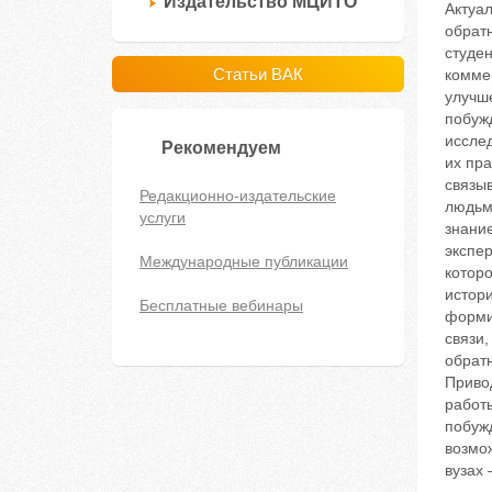
Издательство МЦИТО
Актуа
обратн
студен
Статьи ВАК
комме
улучш
побуж
иссле
Рекомендуем
их пр
связы
Редакционно-издательские
людьми
услуги
знани
экспер
Международные публикации
котор
истор
Бесплатные вебинары
форми
связи
обратн
Приво
работ
побуж
возмо
вузах