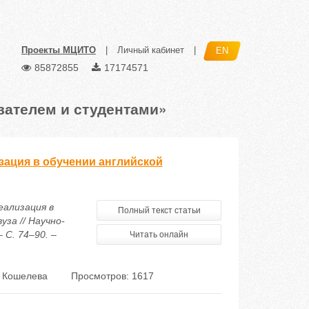
Проекты МЦИТО
|
Личный кабинет
|
EN
85872855
17174571
вателем и студентами»
зация в обучении английской
еализация в
Полный текст статьи
за // Научно-
 С. 74–90. –
Читать онлайн
. Кошелева
Просмотров: 1617