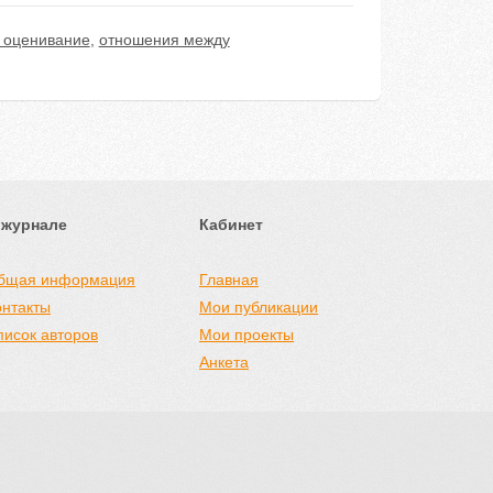
 оценивание
,
отношения между
 журнале
Кабинет
бщая информация
Главная
онтакты
Мои публикации
писок авторов
Мои проекты
Анкета