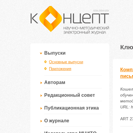
Клю
Выпуски
Основные выпуски
Приложения
Комп
пись
Авторам
Кошел
Редакционный совет
обучен
метод
URL: h
Публикационная этика
ART 2
О журнале