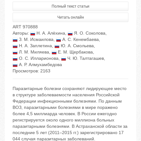
Полный текст статьи
Читать онлайн
ART 970888
Авторы:
Н. А. Алёхина
,
Я. О. Соколова
,
З. М. Исмаилова
,
А. С. Кенембаева
,
Н. А. Заплетина
,
Ю. А. Смольева
,
Л. М. Миляева
,
Е. М. Щербакова
,
О. С. Илларионова
,
Ч. Ю. Талтагашев
,
А. Р. Алмухамбедова
Просмотров: 2163
Паразитарные болезни сохраняют лидирующее место
в структуре заболеваемости населения Российской
Федерации инфекционными болезнями. По данным
ВОЗ, паразитарными болезнями в мире поражено
более 4,5 миллиарда человек. В России ежегодно
регистрируется около одного миллиона больных
паразитарными болезнями. В Астраханской области за
последние 5 лет (2011–2015 гг.) зарегистрировано 17
044 случая паразитарных заболеваний.