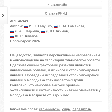
Читать онлайн
Статья в РИНЦ
ART 46949
Авторы:
И. С. Галушко
,
Е. М. Романова
,
Л. А. Шадыева
,
Д. Ю. Акимов
,
Ш. Р. Зялалов
Просмотров: 2026
Овцеводство, является перспективным направлением
в животноводстве на территории Ульяновской области.
Сдерживающими факторами развития являются
инвазионные болезни, в их числе и стронгилоидозная
инвазия. Проведены исследования стронгилоидозной
инвазии у молодняка трех возрастных групп.
Выявлено, что наиболее высокий уровень
экстенсивности и интенсивности инвазии отмечается у
молодняка в возрасте от 3 до 6 мес.
Ключевые слова:
гельминтозы
,
овцы
,
паразитозы
,