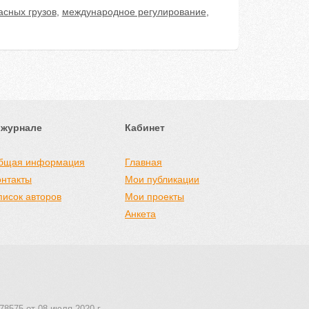
асных грузов
,
международное регулирование
,
 журнале
Кабинет
бщая информация
Главная
онтакты
Мои публикации
писок авторов
Мои проекты
Анкета
78575 от 08 июля 2020 г