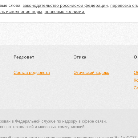
вые слова:
законодательство российской федерации
,
перевозка оп
оль исполнения норм
,
правовые коллизии.
Редсовет
Этика
О
Состав редсовета
Этический кодекс
О
К
С
рован в Федеральной службе по надзору в сфере связи,
онных технологий и массовых коммуникаций.
онный номер и дата принятия решения о регистрации: серия Эл № ФС77-