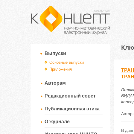
Клю
Выпуски
Основные выпуски
Приложения
ТРАН
ТРА
Авторам
Пиляв
Редакционный совет
ВИДАМ
koncep
Публикационная этика
Автор
О журнале
В данн