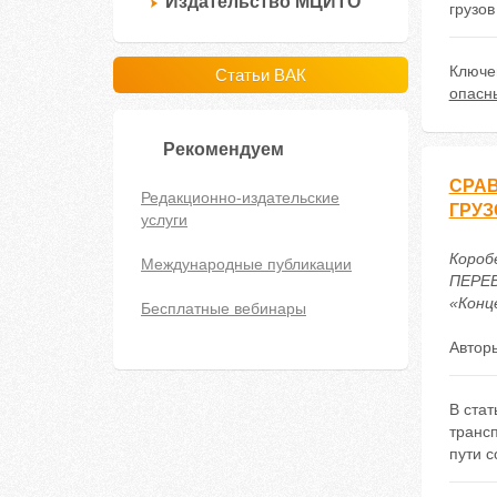
Издательство МЦИТО
грузов
Ключе
Статьи ВАК
опасны
Рекомендуем
СРА
Редакционно-издательские
ГРУ
услуги
Короб
Международные публикации
ПЕРЕВ
«Конце
Бесплатные вебинары
Автор
В ста
транс
пути с