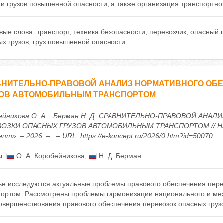
 и грузов повышенной опасности, а также организация транспортно
вые слова:
транспорт
,
техника безопасности
,
перевозчик
,
опасный г
х грузов
,
груз повышенной опасности
ВНИТЕЛЬНО-ПРАВОВОЙ АНАЛИЗ НОРМАТИВНОГО ОБ
ЗОВ АВТОМОБИЛЬНЫМ ТРАНСПОРТОМ
ейникова О. А. , Берман Н. Д. СРАВНИТЕЛЬНО-ПРАВОВОЙ АН
ОЗКИ ОПАСНЫХ ГРУЗОВ АВТОМОБИЛЬНЫМ ТРАНСПОРТОМ // Нау
пт». – 2026. – . – URL: https://e-koncept.ru/2026/0.htm?id=50070
ы:
О. А. Коробейникова
,
Н. Д. Берман
тье исследуются актуальные проблемы правового обеспечения пер
портом. Рассмотрены проблемы гармонизации национального и ме
овершенствования правового обеспечения перевозок опасных груз