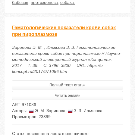
бабезия
,
протозооноза
,
собака.
Гематологические показатели крови собак
при пироплазмозе
Зарипова Э. М. , Ильясова З. З. Гематологические
показатели крови собак при пироплазмозе // Научно-
методический электронный журнал «Концепт». –
2017. – Т. 39. – С. 3796–3800. – URL: https://e-
koncept.ru/2017/971086.htm
Полный текст статьи
Читать онлайн
ART 971086
Авторы:
Э. М. Зарипова
,
З. З. Ильясова
Просмотров: 23399
Статья посвящена достаточно широко