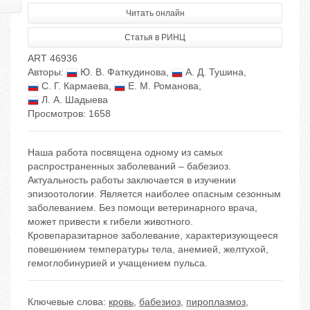
Читать онлайн
Статья в РИНЦ
ART 46936
Авторы:
Ю. В. Фаткудинова
,
А. Д. Тушина
,
С. Г. Кармаева
,
Е. М. Романова
,
Л. А. Шадыева
Просмотров: 1658
Наша работа посвящена одному из самых
распространенных заболеваний – бабезиоз.
Актуальность работы заключается в изучении
эпизоотологии. Является наиболее опасным сезонным
заболеванием. Без помощи ветеринарного врача,
может привести к гибели животного.
Кровепаразитарное заболевание, характеризующееся
повешением температуры тела, анемией, желтухой,
гемоглобинурией и учащением пульса.
Ключевые слова:
кровь
,
бабезиоз
,
пироплазмоз
,