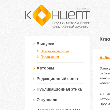
Клю
Выпуски
Основные выпуски
Приложения
Бабе
Авторам
Фаткуд
Бабез
электр
Редакционный совет
koncep
Публикационная этика
ART 4
Автор
О журнале
Просм