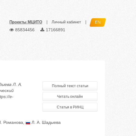
Проекты МЦИТО
|
Личный кабинет
|
EN
85834456
17166891
дыева Л. А.
Полный текст статьи
ческий
ps://e-
Читать онлайн
Статья в РИНЦ
. Романова
,
Л. А. Шадыева