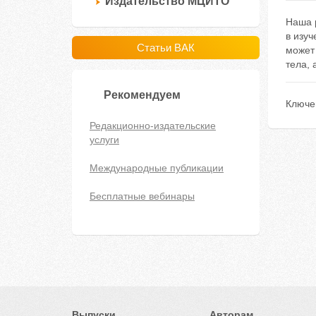
Издательство МЦИТО
Наша 
в изу
Статьи ВАК
может
тела, 
Рекомендуем
Ключе
Редакционно-издательские
услуги
Международные публикации
Бесплатные вебинары
Выпуски
Авторам