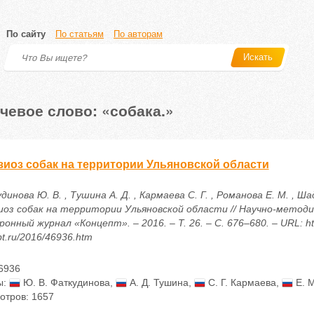
По сайту
По статьям
По авторам
Искать
чевое слово: «собака.»
зиоз собак на территории Ульяновской области
инова Ю. В. , Тушина А. Д. , Кармаева С. Г. , Романова Е. М. , Ша
иоз собак на территории Ульяновской области // Научно-методи
онный журнал «Концепт». – 2016. – Т. 26. – С. 676–680. – URL: htt
t.ru/2016/46936.htm
6936
ы:
Ю. В. Фаткудинова
,
А. Д. Тушина
,
С. Г. Кармаева
,
Е. М
отров: 1657