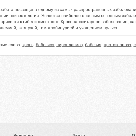
работа посвящена одному из самых распространенных заболеваний
чении эпизоотологии. Является наиболее опасным сезонным заболе
 привести к гибели животного. Кровепаразитарное заболевание, 
анемией, желтухой, гемоглобинурией и учащением пульса.
вые слова:
кровь
,
бабезиоз
,
пироплазмоз
,
бабезия
,
протозооноза
,
с
Редсовет
Этика
О