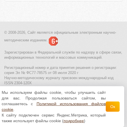
© 2008-2026, Сайт является
официальным электронным
научно-
методическим изданием.
Зарегистрирован в Федеральной службе по надзору в сфере связи,
информационных технологий и массовых коммуникаций.
Регистрационный номер и дата принятия решения о регистрации:
серия Эл № ФС77-78575 от 08 июля 2020 г
Научно-методическому журналу присвоен международный код
ISSN 2304-120X
Мы используем файлы cookie, чтобы улучшить сайт
МЦИТО
|
Школьные олимпиады и онлайн конкурсы для детей
|
для вас. Продолжая пользоваться сайтом, вы
Политика использования файлов cookie
|
Политика обработки и
защиты персональных данных
соглашаетесь с
Политикой использования файлов
Ок
cookie
.
Все материалы доступны по
лицензии Creative
К сайту подключен сервис Яндекс.Метрика, который
Commons С указанием авторства 4.0 Всемирная
.
также использует файлы cookie (
подробнее
)