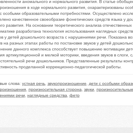
овленности аномального и нормального развития. В статье обобщ
произношения в ходе нормального развития, охарактеризованы осо
 с особыми образовательными потребностями. Осуществлено иссле
елено качественное своеобразие фонетических средств языка у до
ого развития. На основании теоретического анализа отечественны
ематике разработана технология использования наглядных средств
ов у детей дошкольного возраста с нарушениями речи. Показана в
в на разных этапах работы по постановке звуков у детей дошкольно
нение данного комплекса способствует повышению мотивации дет
ия артикуляционной и мелкой моторики, введения звуков в слоги,
остоятельной речи дошкольников. Представленные результаты конт
тивность проделанной коррекционно-педагогической работы.
вые слова:
устная речь
,
звукопроизношение
,
дети с особыми обра
произношения
,
произносительная сторона
,
звуки
,
произносительные
ениями речи
,
наглядные средства
,
фетр