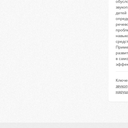
обусл
звуко
детей
опред
речев
пробл
навык
средст
Приме
развит
в сам
эффек
Ключе
звуко
наруш