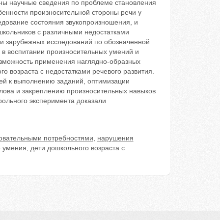
ены научные сведения по проблеме становления
бенности произносительной стороны речи у
дование состояния звукопроизношения, и
школьников с различными недостатками
х и зарубежных исследований по обозначенной
 в воспитании произносительных умений и
озможность применения наглядно-образных
го возраста с недостатками речевого развития.
ей к выполнению заданий, оптимизации
 слова и закреплению произносительных навыков
рольного эксперимента доказали
зовательными потребностями
,
нарушения
 умения
,
дети дошкольного возраста с