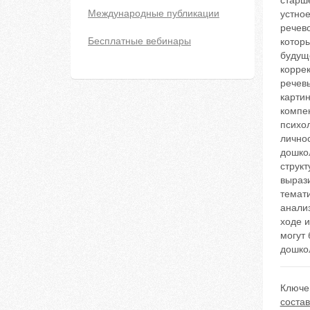
старше
Международные публикации
устно
речево
Бесплатные вебинары
которы
будущ
коррек
речевы
картин
компе
психол
лично
дошко
струк
выраз
темат
анализ
ходе 
могут
дошко
Ключе
состав