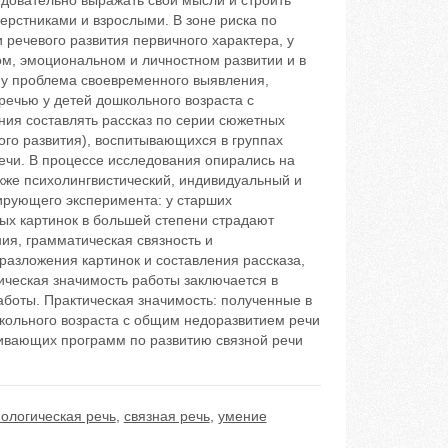
едовательно выражать свои мысли и строить
ерстниками и взрослыми. В зоне риска по
 речевого развития первичного характера, у
ом, эмоциональном и личностном развитии и в
му проблема своевременного выявления,
речью у детей дошкольного возраста с
ния составлять рассказ по серии сюжетных
вого развития), воспитывающихся в группах
чи. В процессе исследования опирались на
кже психолингвистический, индивидуальный и
ирующего эксперимента: у старших
ых картинок в большей степени страдают
ия, грамматическая связность и
разложения картинок и составления рассказа,
ическая значимость работы заключается в
аботы. Практическая значимость: полученные в
кольного возраста с общим недоразвитием речи
вивающих программ по развитию связной речи
ологическая речь
,
связная речь
,
умение