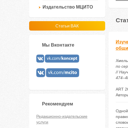
Издательство МЦИТО
Ста
Статьи ВАК
Изуч
Мы Вконтакте
общи
Хмельк
по се
// На
474–48
ART 2
Автор
Рекомендуем
Одной
Редакционно-издательские
прави
услуги
слово