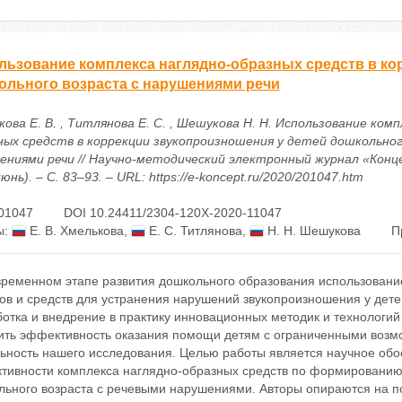
льзование комплекса наглядно-образных средств в ко
ольного возраста с нарушениями речи
ова Е. В. , Титлянова Е. С. , Шешукова Н. Н. Использование комп
ных средств в коррекции звукопроизношения у детей дошкольног
ениями речи // Научно-методический электронный журнал «Конце
юнь). – С. 83–93. – URL: https://e-koncept.ru/2020/201047.htm
01047
DOI 10.24411/2304-120X-2020-11047
ы:
Е. В. Хмелькова
,
Е. С. Титлянова
,
Н. Н. Шешукова
П
временном этапе развития дошкольного образования использовани
ов и средств для устранения нарушений звукопроизношения у дет
отка и внедрение в практику инновационных методик и технологий 
ить эффективность оказания помощи детям с ограниченными возмож
льность нашего исследования. Целью работы является научное обо
тивности комплекса наглядно-образных средств по формированию
льного возраста с речевыми нарушениями. Авторы опираются на по