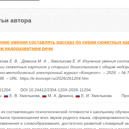
тьи автора
ение умения составлять рассказ по серии сюжетных ка
м недоразвитием речи
ова Е. В. , Демина М. А. , Хмелькова Е. И. Изучение умения сост
рии сюжетных картинок у старших дошкольников с общим недор
учно-методический электронный журнал «Концепт». – 2026. – № 7 
8. – URL: https://e-koncept.ru/2026/261204.htm
61204
DOI 10.24412/2304-120X-2026-11204
ы:
Е. В. Хмелькова
,
М. А. Демина
,
Е. И. Хмелькова
Про
 из составляющих психологической готовности к школьному обучен
льное произношение всех звуков родного языка, сформированност
изменения и словообразования, достаточно развитый словарный за