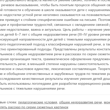
го дошкольного возраста является умение связно, логично и посл
е речевое высказывание, чтобы быть понятым процессе общения св
й готовности к обучению в школе оказываются дети с нарушениями
х недостатки устной речи негативно сказываются на познавательн
ем приведут к стойким специфическим ошибкам на письме. Поэто
ции и профилактики трудностей, связанных с овладением связной 
ми недостатками, важна и актуальна. Цель работы – изучение уме
ок детей 6–7 лет с общим недоразвитием речи (III–IV уровни рече
нсирующей направленности для детей с тяжелыми нарушениями ре
ого-педагогический подход к классификации нарушений речи, а та
стно ориентированный подходы. Представлены результаты констат
льников с общим недоразвитием речи в рассказах по серии сюжетн
турная организация текста, грамматическое оформление предложен
ительность речи; в меньшей степени нарушены самостоятельность 
ическое и смысловое единство, лексическая составляющая. Теорет
е и обобщении отечественных и зарубежных трудов по тематике р
исследования качественные результаты изучения умения детей дош
 быть использованы логопедами для разработки коррекционно-раз
льников с тяжелыми нарушениями речи.
вые слова:
педагогические условия
,
общее недоразвитие речи
,
мон
лять рассказ по серии сюжетных картинок