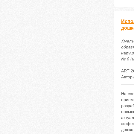
Испо
дошк
Хмельк
образ
наруш
№ 6 (и
ART 2
Автор
На со
прием
разраб
повыс
актуа
эффек
дошко