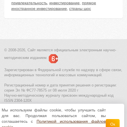
привлекательность
,
инвестирование
,
прямое
иностранное инвестирование
,
страны шос
© 2008-2026, Сайт является
официальным электронным
научно-
методическим изданием.
Зарегистрирован в Федеральной службе по надзору в сфере связи,
информационных технологий и массовых коммуникаций.
Регистрационный номер и дата принятия решения о регистрации:
серия Эл № ФС77-78575 от 08 июля 2020 г
Научно-методическому журналу присвоен международный код
ISSN 2304-120X
Мы используем файлы cookie, чтобы улучшить сайт
МЦИТО
|
Школьные олимпиады и онлайн конкурсы для детей
|
для вас. Продолжая пользоваться сайтом, вы
Политика использования файлов cookie
|
Политика обработки и
защиты персональных данных
соглашаетесь с
Политикой использования файлов
Ок