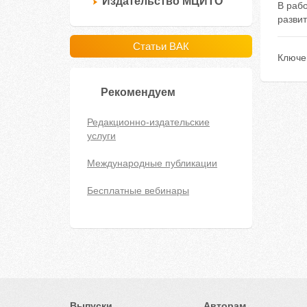
Издательство МЦИТО
В раб
разви
Статьи ВАК
Ключе
Рекомендуем
Редакционно-издательские
услуги
Международные публикации
Бесплатные вебинары
Выпуски
Авторам