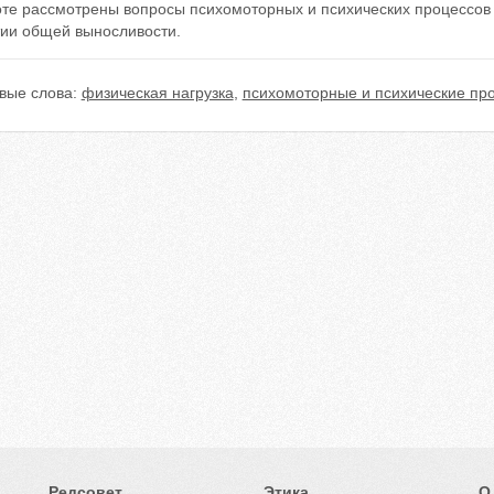
оте рассмотрены вопросы психомоторных и психических процессов 
тии общей выносливости.
вые слова:
физическая нагрузка
,
психомоторные и психические пр
Редсовет
Этика
О