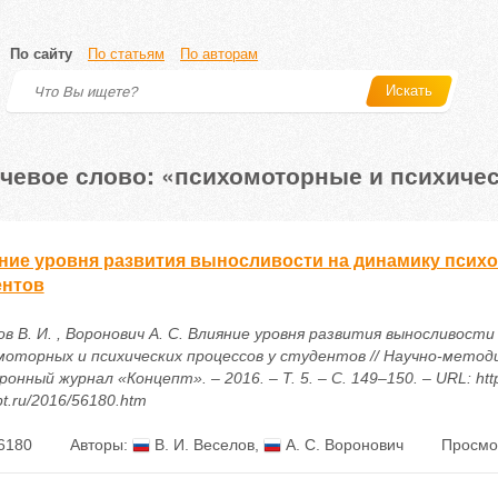
По сайту
По статьям
По авторам
Искать
чевое слово: «психомоторные и психиче
ние уровня развития выносливости на динамику психо
ентов
в В. И. , Воронович А. С. Влияние уровня развития выносливости
моторных и психических процессов у студентов // Научно-метод
онный журнал «Концепт». – 2016. – Т. 5. – С. 149–150. – URL: http
t.ru/2016/56180.htm
6180
Авторы:
В. И. Веселов
,
А. С. Воронович
Просмо