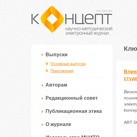
Клю
Выпуски
Основные выпуски
Приложения
Влия
студ
Авторам
Весело
Редакционный совет
психо
электр
koncep
Публикационная этика
ART 5
О журнале