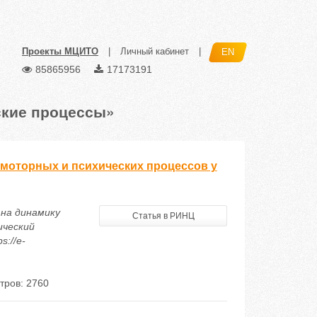
Проекты МЦИТО
|
Личный кабинет
|
EN
85865956
17173191
ские процессы»
моторных и психических процессов у
 на динамику
Статья в РИНЦ
ический
s://e-
тров: 2760