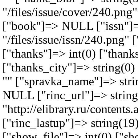
"/files/issue/cover/240.png"
["book"]=> NULL ["issn"]=
"/files/issue/issn/240.png" 
["thanks"]=> int(0) ["thank
["thanks_city"]=> string(0)
"" ["spravka_name"]=> stri
NULL ["rinc_url"]=> string
"http://elibrary.ru/content
["rinc_lastup"]=> string(1
["show_file"]=> int(0) ["sh