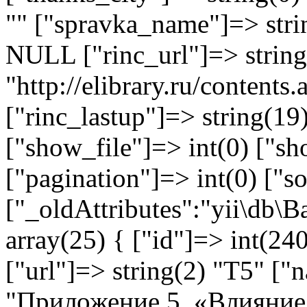
"" ["spravka_name"]=> stri
NULL ["rinc_url"]=> string
"http://elibrary.ru/content
["rinc_lastup"]=> string(1
["show_file"]=> int(0) ["sh
["pagination"]=> int(0) ["so
["_oldAttributes":"yii\db\
array(25) { ["id"]=> int(240
["url"]=> string(2) "T5" ["
"Приложение 5. «Влияние