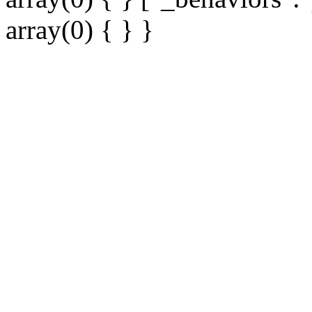
array(0) { } }