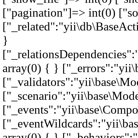
["pagination"]=> int(0) ["so
["_related":"yii\db\BaseAct
}
["_relationsDependencies":
array(0) { } ["_errors":"y
["_validators":"yii\base\M
["_scenario":"yii\base\Mode
["_events":"yii\base\Compon
["_eventWildcards":"yii\ba
array(0) { } ["_behaviors"