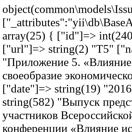
object(common\models\Issu
["_attributes":"yii\db\Base
array(25) { ["id"]=> int(240
["url"]=> string(2) "T5" ["
"Приложение 5. «Влияние
своеобразие экономическо
["date"]=> string(19) "201
string(582) "Выпуск предс
участников Всероссийско
конференции «Влияние ис