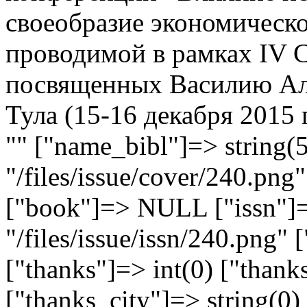
своеобразие экономическо
проводимой в рамках IV 
посвященных Василию Але
Тула (15-16 декабря 2015 г
"" ["name_bibl"]=> string(5
"/files/issue/cover/240.png"
["book"]=> NULL ["issn"]=
"/files/issue/issn/240.png" 
["thanks"]=> int(0) ["thank
["thanks_city"]=> string(0)