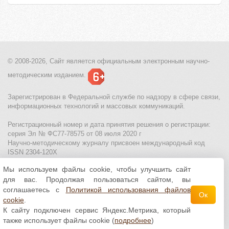
© 2008-2026, Сайт является
официальным электронным
научно-
методическим изданием.
Зарегистрирован в Федеральной службе по надзору в сфере связи,
информационных технологий и массовых коммуникаций.
Регистрационный номер и дата принятия решения о регистрации:
серия Эл № ФС77-78575 от 08 июля 2020 г
Научно-методическому журналу присвоен международный код
ISSN 2304-120X
Мы используем файлы cookie, чтобы улучшить сайт
МЦИТО
|
Школьные олимпиады и онлайн конкурсы для детей
|
для вас. Продолжая пользоваться сайтом, вы
Политика использования файлов cookie
|
Политика обработки и
защиты персональных данных
соглашаетесь с
Политикой использования файлов
Ок
cookie
.
Все материалы доступны по
лицензии Creative
К сайту подключен сервис Яндекс.Метрика, который
Commons С указанием авторства 4.0 Всемирная
.
также использует файлы cookie (
подробнее
)