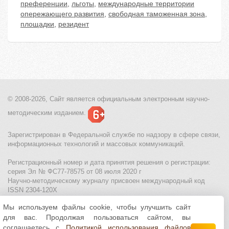
преференции
,
льготы
,
международные территории
опережающего развития
,
свободная таможенная зона
,
площадки
,
резидент
© 2008-2026, Сайт является
официальным электронным
научно-
методическим изданием.
Зарегистрирован в Федеральной службе по надзору в сфере связи,
информационных технологий и массовых коммуникаций.
Регистрационный номер и дата принятия решения о регистрации:
серия Эл № ФС77-78575 от 08 июля 2020 г
Научно-методическому журналу присвоен международный код
ISSN 2304-120X
Мы используем файлы cookie, чтобы улучшить сайт
МЦИТО
|
Школьные олимпиады и онлайн конкурсы для детей
|
для вас. Продолжая пользоваться сайтом, вы
Политика использования файлов cookie
|
Политика обработки и
защиты персональных данных
соглашаетесь с
Политикой использования файлов