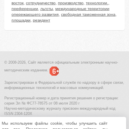
восток
,
сотрудничество
,
производство
,
технологии.
,
преференции
,
льготы
,
международные территории
опережающего развития
,
свободная таможенная зона
,
площадки
,
резидент
© 2008-2026, Сайт является
официальным электронным
научно-
методическим изданием.
Зарегистрирован в Федеральной службе по надзору в сфере связи,
информационных технологий и массовых коммуникаций.
Регистрационный номер и дата принятия решения о регистрации:
серия Эл № ФС77-78575 от 08 июля 2020 г
Научно-методическому журналу присвоен международный код
ISSN 2304-120X
Мы используем файлы cookie, чтобы улучшить сайт
МЦИТО
|
Школьные олимпиады и онлайн конкурсы для детей
|