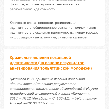
факторы, которые отрицательно влияют на
региональную идентичность.
Ключевые слова:
ценности
,
региональная
идентичность
,
общественное сознание
,
коллективная
идентичность
,
локальная идентичность
,
имидж города
,
информационные источники
,
символы культуры
Кризисные явления локальной
идентичности (на основе результатов
анкетирования тольяттинской молодежи)
Цветкова И. В. Кризисные явления локальной
идентичности (на основе результатов
анкетирования тольяттинской молодежи) // Научно-
методический электронный журнал «Концепт». –
2018. – № 12 (декабрь). – С. 106–111. – URL: https://e-
koncept.ru/2018/183079.htm