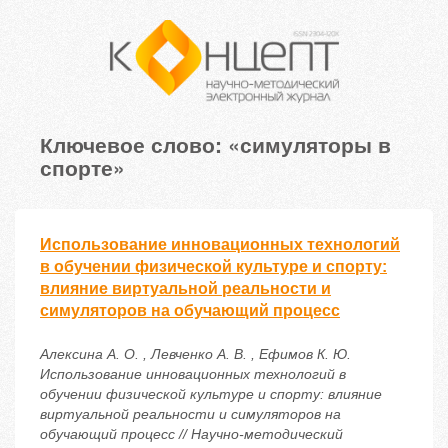
Ключевое слово: «симуляторы в
спорте»
Использование инновационных технологий
в обучении физической культуре и спорту:
влияние виртуальной реальности и
симуляторов на обучающий процесс
Алексина А. О. , Левченко А. В. , Ефимов К. Ю.
Использование инновационных технологий в
обучении физической культуре и спорту: влияние
виртуальной реальности и симуляторов на
обучающий процесс // Научно-методический