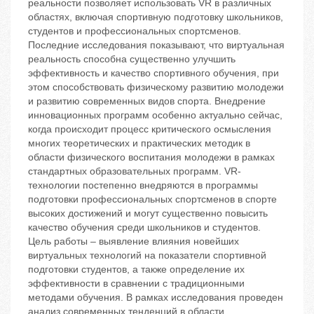
реальности позволяет использовать VR в различных
областях, включая спортивную подготовку школьников,
студентов и профессиональных спортсменов.
Последние исследования показывают, что виртуальная
реальность способна существенно улучшить
эффективность и качество спортивного обучения, при
этом способствовать физическому развитию молодежи
и развитию современных видов спорта. Внедрение
инновационных программ особенно актуально сейчас,
когда происходит процесс критического осмысления
многих теоретических и практических методик в
области физического воспитания молодежи в рамках
стандартных образовательных программ. VR-
технологии постепенно внедряются в программы
подготовки профессиональных спортсменов в спорте
высоких достижений и могут существенно повысить
качество обучения среди школьников и студентов.
Цель работы – выявление влияния новейших
виртуальных технологий на показатели спортивной
подготовки студентов, а также определение их
эффективности в сравнении с традиционными
методами обучения. В рамках исследования проведен
анализ современных тенденций в области