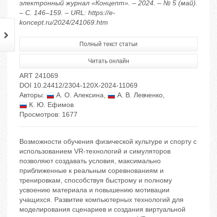
электронный журнал «Концепт». – 2024. – № 5 (май).
– С. 146–159. – URL: https://e-
koncept.ru/2024/241069.htm
Полный текст статьи
Читать онлайн
ART 241069
DOI 10.24412/2304-120X-2024-11069
Авторы:
А. О. Алексина
,
А. В. Левченко
,
К. Ю. Ефимов
Просмотров: 1677
Возможности обучения физической культуре и спорту с
использованием VR-технологий и симуляторов
позволяют создавать условия, максимально
приближенные к реальным соревнованиям и
тренировкам, способствуя быстрому и полному
усвоению материала и повышению мотивации
учащихся. Развитие компьютерных технологий для
моделирования сценариев и создания виртуальной