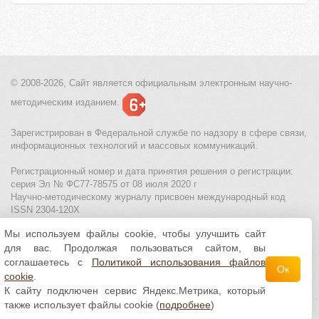
© 2008-2026, Сайт является
официальным электронным
научно-
методическим изданием.
Зарегистрирован в Федеральной службе по надзору в сфере связи,
информационных технологий и массовых коммуникаций.
Регистрационный номер и дата принятия решения о регистрации:
серия Эл № ФС77-78575 от 08 июля 2020 г
Научно-методическому журналу присвоен международный код
ISSN 2304-120X
Мы используем файлы cookie, чтобы улучшить сайт
МЦИТО
|
Школьные олимпиады и онлайн конкурсы для детей
|
для вас. Продолжая пользоваться сайтом, вы
Политика использования файлов cookie
|
Политика обработки и
защиты персональных данных
соглашаетесь с
Политикой использования файлов
Ок
cookie
.
Все материалы доступны по
лицензии Creative
К сайту подключен сервис Яндекс.Метрика, который
Commons С указанием авторства 4.0 Всемирная
.
также использует файлы cookie (
подробнее
)