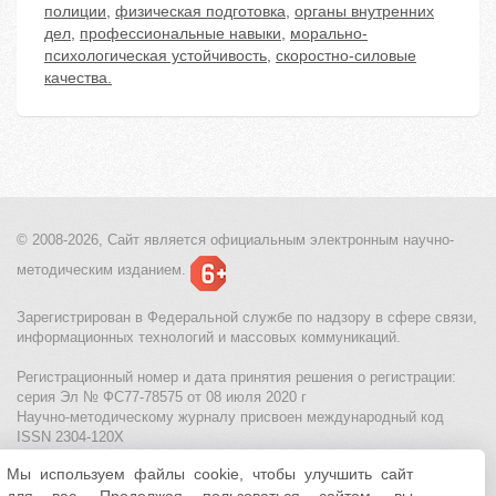
полиции
,
физическая подготовка
,
органы внутренних
дел
,
профессиональные навыки
,
морально-
психологическая устойчивость
,
скоростно-силовые
качества.
© 2008-2026, Сайт является
официальным электронным
научно-
методическим изданием.
Зарегистрирован в Федеральной службе по надзору в сфере связи,
информационных технологий и массовых коммуникаций.
Регистрационный номер и дата принятия решения о регистрации:
серия Эл № ФС77-78575 от 08 июля 2020 г
Научно-методическому журналу присвоен международный код
ISSN 2304-120X
Мы используем файлы cookie, чтобы улучшить сайт
МЦИТО
|
Школьные олимпиады и онлайн конкурсы для детей
|