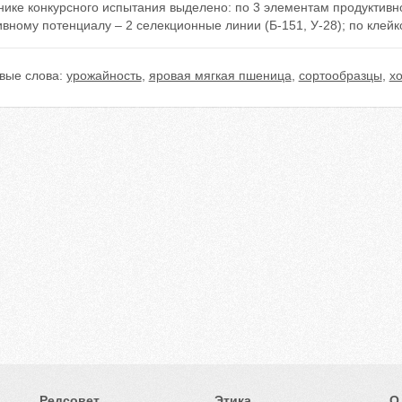
ике конкурсного испытания выделено: по 3 элементам продуктивно
вному потенциалу – 2 селекционные линии (Б-151, У-28); по клейко
вые слова:
урожайность
,
яровая мягкая пшеница
,
сортообразцы
,
х
Редсовет
Этика
О