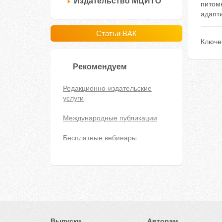
Издательство МЦИТО
питомн
адапти
Статьи ВАК
Ключе
Рекомендуем
Редакционно-издательские
услуги
Международные публикации
Бесплатные вебинары
Выпуски
Авторам