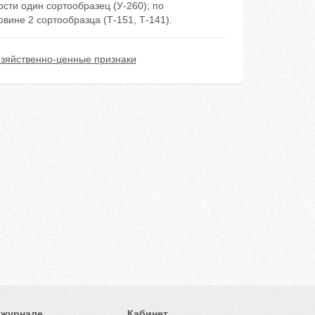
сти один сортообразец (У-260); по
вине 2 сортообразца (Т-151, Т-141).
озяйственно-ценные признаки
 журнале
Кабинет