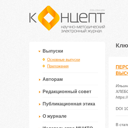
Клю
Выпуски
Основные выпуски
Приложения
ПЕР
ВЫС
Авторам
Ильи
Редакционный совет
ХЛЕБО
https:
Публикационная этика
DOI 1
О журнале
В стат