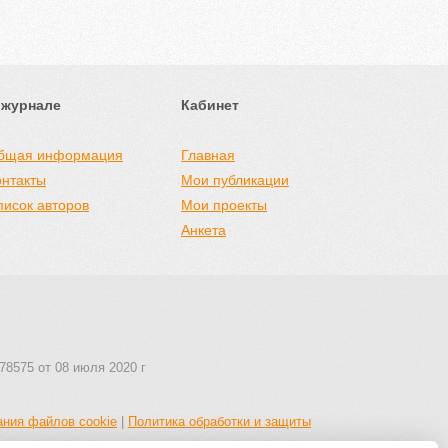
 журнале
Кабинет
бщая информация
Главная
онтакты
Мои публикации
писок авторов
Мои проекты
Анкета
78575 от 08 июля 2020 г
ания файлов cookie
|
Политика обработки и защиты