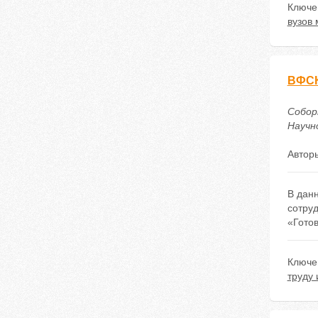
Ключе
вузов 
ВФСК
Собор
Научно
Автор
В данн
сотру
«Готов
Ключе
труду