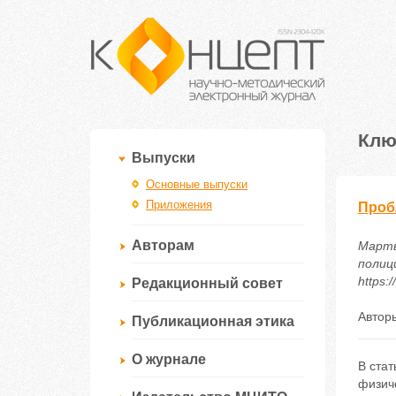
Клю
Выпуски
Основные выпуски
Приложения
Проб
Авторам
Марты
полиц
https:
Редакционный совет
Автор
Публикационная этика
О журнале
В ста
физич