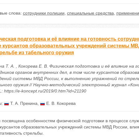
вые слова:
сотрудники полиции
,
специальные средства
,
применени
еская подготовка и её влияние на готовность сотрудн
е курсантов образовательных учреждений системы МВ
трельбе из табельного оружия
а Т. А. , Кокорева Е. В. Физическая подготовка и её влияние на
дников органов внутренних дел, в том числе курсантов образо
дений системы МВД России, к выполнению упражнений по стрель
ьного оружия // Научно-методический электронный журнал «Конц
L: https://e-koncept.ru/2019/0.htm?id=21190
ы:
Т. А. Прекина
,
Е. В. Кокорева
я посвящена особенностям физической подготовки в процессе служ
 курсантов образовательных учреждений системы МВД России, вли
тативность стрельбы.