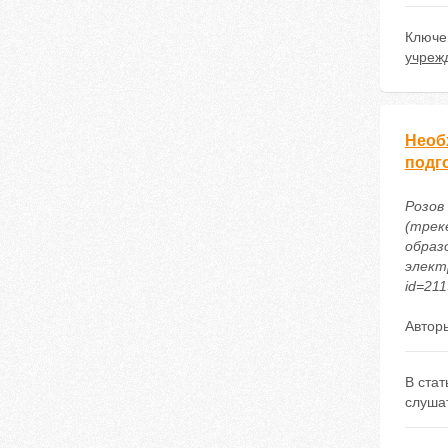
Ключе
учреж
Необ
подг
Розов
(трек
образ
электр
id=21
Автор
В стат
слуша