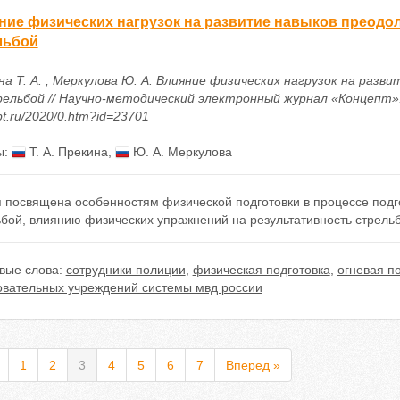
ние физических нагрузок на развитие навыков преодо
льбой
на Т. А. , Меркулова Ю. А. Влияние физических нагрузок на раз
ельбой // Научно-методический электронный журнал «Концепт». – 2
t.ru/2020/0.htm?id=23701
ы:
Т. А. Прекина
,
Ю. А. Меркулова
я посвящена особенностям физической подготовки в процессе подг
ьбой, влиянию физических упражнений на результативность стрель
вые слова:
сотрудники полиции
,
физическая подготовка
,
огневая п
овательных учреждений системы мвд россии
1
2
3
4
5
6
7
Вперед »