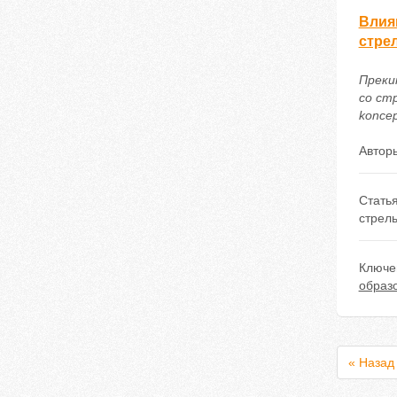
Влия
стре
Преки
со стр
koncep
Автор
Стать
стрел
Ключе
образ
« Назад