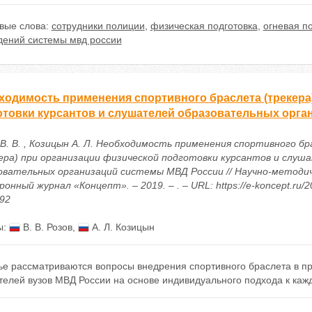
вые слова:
сотрудники полиции
,
физическая подготовка
,
огневая п
дений системы мвд россии
ходимость применения спортивного браслета (трекера
отовки курсантов и слушателей образовательных орг
 В. В. , Козицын А. Л. Необходимость применения спортивного б
ера) при организации физической подготовки курсантов и слуш
овательных организаций системы МВД России // Научно-методи
онный журнал «Концепт». – 2019. – . – URL: https://e-koncept.ru/2
192
ы:
В. В. Розов
,
А. Л. Козицын
ье рассматриваются вопросы внедрения спортивного браслета в пр
телей вузов МВД России на основе индивидуального подхода к ка