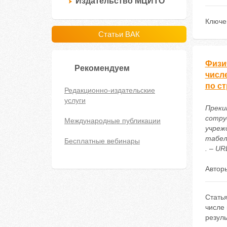
Издательство МЦИТО
Ключе
Статьи ВАК
Физич
Рекомендуем
числ
по с
Редакционно-издательские
услуги
Прекин
сотру
Международные публикации
учреж
табел
Бесплатные вебинары
. – UR
Автор
Стать
числе
резуль