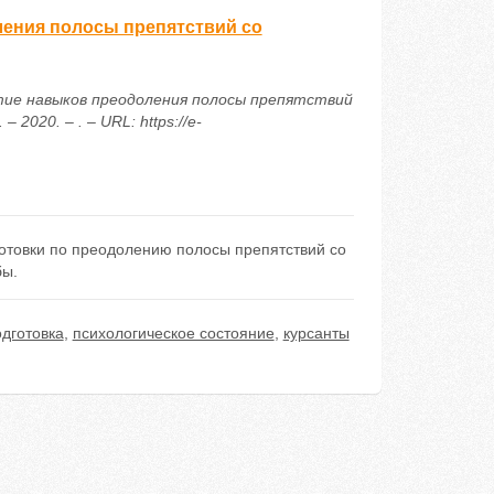
ления полосы препятствий со
витие навыков преодоления полосы препятствий
020. – . – URL: https://e-
отовки по преодолению полосы препятствий со
бы.
одготовка
,
психологическое состояние
,
курсанты