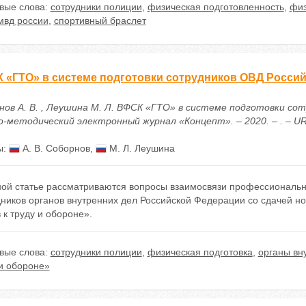
вые слова:
сотрудники полиции
,
физическая подготовленность
,
физ
мвд россии
,
спортивный браслет
 «ГТО» в системе подготовки сотрудников ОВД Росси
нов А. В. , Леушина М. Л. ВФСК «ГТО» в системе подготовки сот
-методический электронный журнал «Концепт». – 2020. – . – URL: 
ы:
А. В. Соборнов
,
М. Л. Леушина
ой статье рассматриваются вопросы взаимосвязи профессиональной
дников органов внутренних дел Российской Федерации со сдачей н
 к труду и обороне».
вые слова:
сотрудники полиции
,
физическая подготовка
,
органы вн
 и обороне»