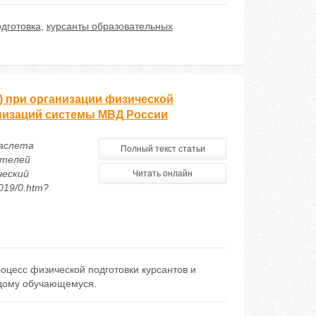
одготовка
,
курсанты образовательных
) при организации физической
анизаций системы МВД России
раслета
Полный текст статьи
ателей
ческий
Читать онлайн
019/0.htm?
оцесс физической подготовки курсантов и
ждому обучающемуся.