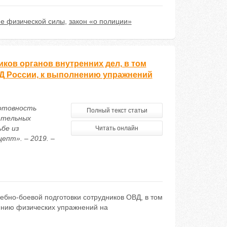
е физической силы
,
закон «о полиции»
иков органов внутренних дел, в том
Д России, к выполнению упражнений
 готовность
Полный текст статьи
вательных
бе из
Читать онлайн
епт». – 2019. –
ебно-боевой подготовки сотрудников ОВД, в том
янию физических упражнений на