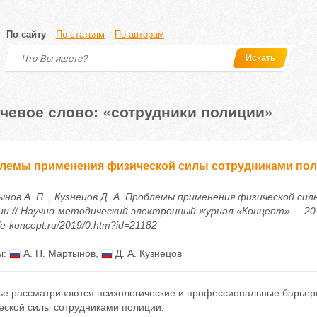
По сайту
По статьям
По авторам
Искать
чевое слово: «сотрудники полиции»
лемы применения физической силы сотрудниками по
нов А. П. , Кузнецов Д. А. Проблемы применения физической си
ии // Научно-методический электронный журнал «Концепт». – 2019
//e-koncept.ru/2019/0.htm?id=21182
ы:
А. П. Мартынов
,
Д. А. Кузнецов
тье рассматриваются психологические и профессиональные барьер
еской силы сотрудниками полиции.