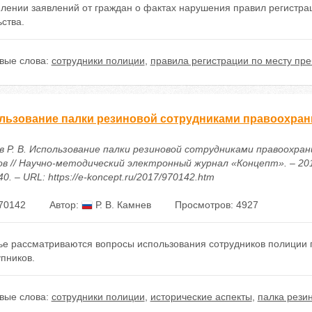
плении заявлений от граждан о фактах нарушения правил регистра
ства.
вые слова:
сотрудники полиции
,
правила регистрации по месту пр
льзование палки резиновой сотрудниками правоохран
в Р. В. Использование палки резиновой сотрудниками правоохра
в // Научно-методический электронный журнал «Концепт». – 2017.
0. – URL: https://e-koncept.ru/2017/970142.htm
70142
Автор:
Р. В. Камнев
Просмотров: 4927
тье рассматриваются вопросы использования сотрудников полиции 
пников.
вые слова:
сотрудники полиции
,
исторические аспекты
,
палка рези