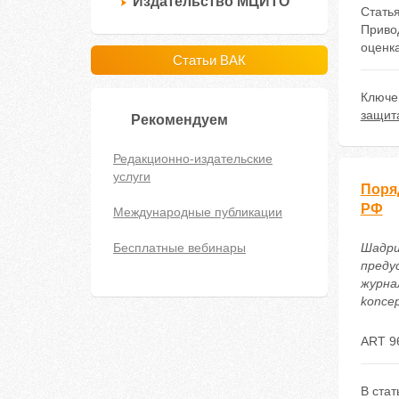
Издательство МЦИТО
Стать
Приво
оценк
Статьи ВАК
Ключе
защит
Рекомендуем
Редакционно-издательские
услуги
Поря
РФ
Международные публикации
Бесплатные вебинары
Шадри
преду
журнал
koncep
ART 9
В ста