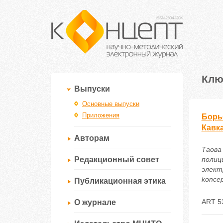
Клю
Выпуски
Основные выпуски
Приложения
Борь
Кавка
Авторам
Таова
Редакционный совет
полиц
электр
koncep
Публикационная этика
ART 5
О журнале