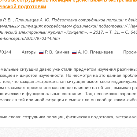
ческой подготовки
в Р. В. , Плешивцев А. Ю. Подготовка сотрудников полиции к дей
емальных ситуациях посредством физической подготовки // Нау
ческий электронный журнал «Концепт». – 2017. – Т. 31. – С. 646
//e-koncept.ru/2017/970144.htm
70144
Авторы:
Р. В. Камнев
,
А. Ю. Плешивцев
Просмо
мальные ситуации давно уже стали предметом изучения различных
зацией и широтой изученности. Но несмотря на это данная пробле
с тем, что каждая экстремальная ситуация имеет свою индивидуал
ом оказывает прямое или косвенное влияние на объект, вызывая р
логические и функциональные состояния. Так, невозможно заранее
еловек в той или иной ситуации и сможет ли он вообще каким-либо
вые слова:
сотрудники полиции
,
физическая подготовка
,
экстремал