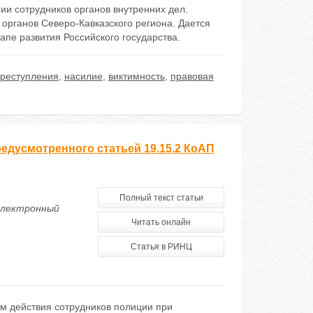
и сотрудников органов внутренних дел.
органов Северо-Кавказского региона. Дается
пе развития Российского государства.
реступления
,
насилие
,
виктимность
,
правовая
дусмотренного статьей 19.15.2 КоАП
Полный текст статьи
 электронный
Читать онлайн
Статья в РИНЦ
тм действия сотрудников полиции при