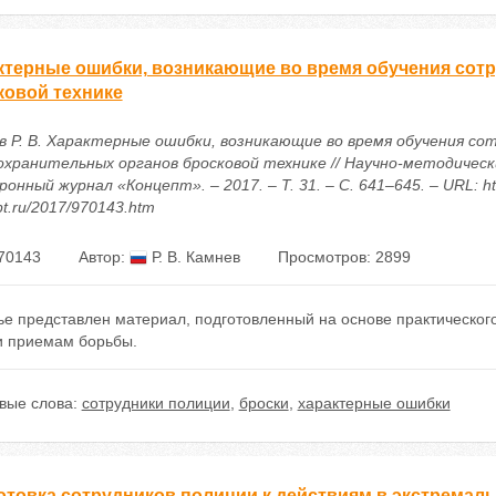
ктерные ошибки, возникающие во время обучения сот
ковой технике
в Р. В. Характерные ошибки, возникающие во время обучения со
охранительных органов бросковой технике // Научно-методическ
онный журнал «Концепт». – 2017. – Т. 31. – С. 641–645. – URL: htt
t.ru/2017/970143.htm
70143
Автор:
Р. В. Камнев
Просмотров: 2899
ье представлен материал, подготовленный на основе практическог
и приемам борьбы.
вые слова:
сотрудники полиции
,
броски
,
характерные ошибки
отовка сотрудников полиции к действиям в экстремал