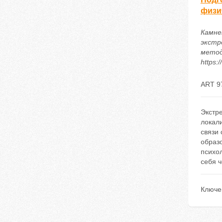
физи
Камне
экстр
методи
https:
ART 9
Экстре
локали
связи 
образ
психо
себя ч
Ключе