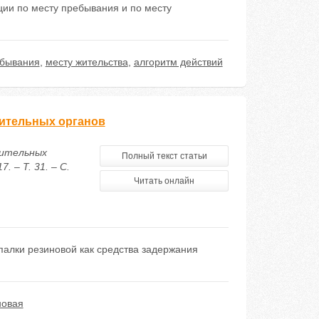
ции по месту пребывания и по месту
ебывания
,
месту жительства
,
алгоритм действий
ительных органов
нительных
Полный текст статьи
 – Т. 31. – С.
Читать онлайн
палки резиновой как средства задержания
новая