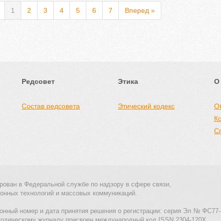
1
2
3
4
5
6
7
Вперед »
Редсовет
Этика
О
Состав редсовета
Этический кодекс
О
К
С
рован в Федеральной службе по надзору в сфере связи,
онных технологий и массовых коммуникаций.
онный номер и дата принятия решения о регистрации: серия Эл № ФС77-
тодическому журналу присвоен международный код ISSN 2304-120X