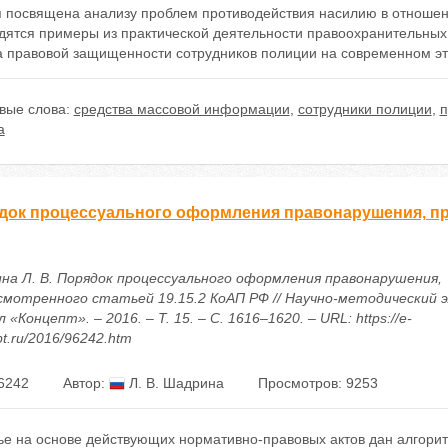
я посвящена анализу проблем противодействия насилию в отношени
дятся примеры из практической деятельности правоохранительных 
а правовой защищенности сотрудников полиции на современном эта
вые слова:
средства массовой информации
,
сотрудники полиции
,
п
а
док процессуального оформления правонарушения, пре
на Л. В. Порядок процессуального оформления правонарушения,
смотренного статьей 19.15.2 КоАП РФ // Научно-методический
 «Концепт». – 2016. – Т. 15. – С. 1616–1620. – URL: https://e-
t.ru/2016/96242.htm
6242
Автор:
Л. В. Шадрина
Просмотров: 9253
тье на основе действующих нормативно-правовых актов дан алгори