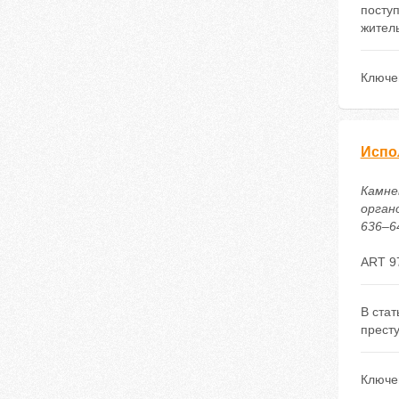
посту
житель
Ключе
Испо
Камне
органо
636–64
ART 9
В ста
престу
Ключе