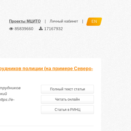
Проекты МЦИТО
|
Личный кабинет
|
EN
85839660
17167932
удников полиции (на примере Северо-
отрудников
Полный текст статьи
ский
tps://e-
Читать онлайн
Статья в РИНЦ