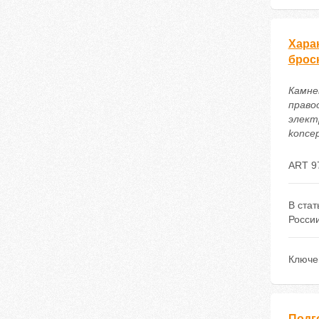
Хара
брос
Камне
право
электр
koncep
ART 9
В стат
Росси
Ключе
Подг