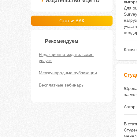
Издательство МЦИТО
выгор
Для оц
Surve
нагру
Статьи ВАК
участ
подде
Рекомендуем
Ключе
Редакционно-издательские
услуги
Международные публикации
Студ
Бесплатные вебинары
Юрова
электр
Автор
В ста
Студен
менед