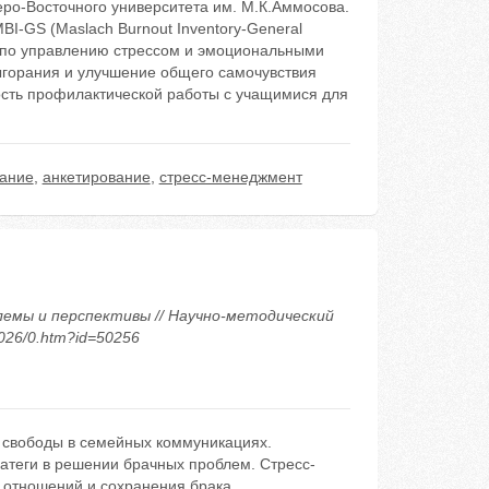
ро-Восточного университета им. М.К.Аммосова.
I-GS (Maslach Burnout Inventory-General
г по управлению стрессом и эмоциональными
ыгорания и улучшение общего самочувствия
ость профилактической работы с учащимися для
ание
,
анкетирование
,
стресс-менеджмент
облемы и перспективы // Научно-методический
2026/0.htm?id=50256
 свободы в семейных коммуникациях.
атеги в решении брачных проблем. Стресс-
 отношений и сохранения брака.