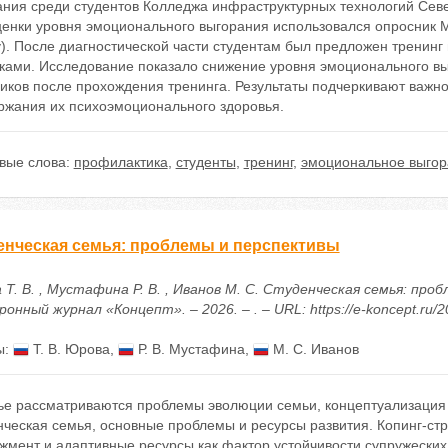
ания среди студентов Колледжа инфраструктурных технологий Севе
енки уровня эмоционального выгорания использовался опросник MB
y). После диагностической части студентам был предложен тренин
зками. Исследование показало снижение уровня эмоционального в
ников после прохождения тренинга. Результаты подчеркивают важн
ржания их психоэмоционального здоровья.
вые слова:
профилактика
,
студенты
,
тренинг
,
эмоциональное выгор
енческая семья: проблемы и перспективы
 Т. В. , Мустафина Р. В. , Иванов М. С. Студенческая семья: пр
онный журнал «Концепт». – 2026. – . – URL: https://e-koncept.ru/
ы:
Т. В. Юрова
,
Р. В. Мустафина
,
М. С. Иванов
тье рассматриваются проблемы эволюции семьи, концептуализация
ческая семья, основные проблемы и ресурсы развития. Копинг-стр
жмент и адаптивные ресурсы как фактор устойчивости супружеских