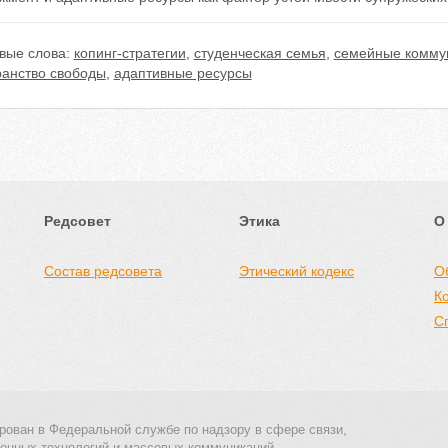
вые слова:
копинг-стратегии
,
студенческая семья
,
семейные комму
ранство свободы
,
адаптивные ресурсы
Редсовет
Этика
О
Состав редсовета
Этический кодекс
О
К
С
рован в Федеральной службе по надзору в сфере связи,
онных технологий и массовых коммуникаций.