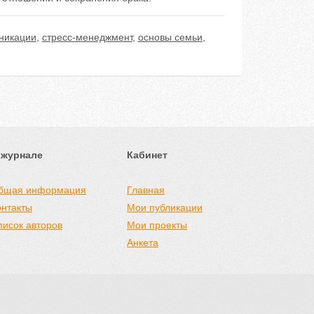
никации
,
стресс-менеджмент
,
основы семьи
,
 журнале
Кабинет
бщая информация
Главная
онтакты
Мои публикации
писок авторов
Мои проекты
Анкета