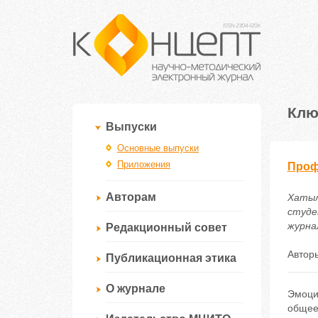
Клю
Выпуски
Основные выпуски
Приложения
Проф
Авторам
Хатыл
студе
журнал
Редакционный совет
Автор
Публикационная этика
О журнале
Эмоци
общее