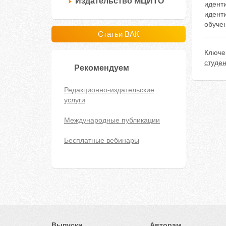
Издательство МЦИТО
идент
иденти
обучен
Статьи ВАК
Ключе
студе
Рекомендуем
Редакционно-издательские
услуги
Международные публикации
Бесплатные вебинары
Выпуски
Авторам