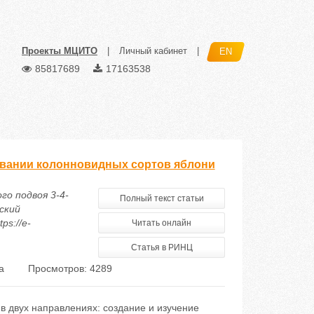
Проекты МЦИТО
|
Личный кабинет
|
EN
85817689
17163538
ивании колонновидных сортов яблони
ого подвоя 3-4-
Полный текст статьи
ский
ps://e-
Читать онлайн
Статья в РИНЦ
а
Просмотров: 4289
 двух направлениях: создание и изучение