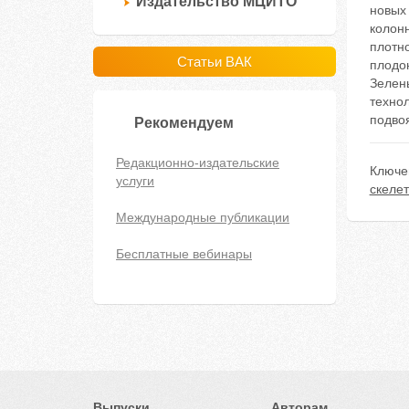
Издательство МЦИТО
новых
колон
плотно
Статьи ВАК
плодон
Зелены
технол
подвоя
Рекомендуем
Редакционно-издательские
Ключе
услуги
скеле
Международные публикации
Бесплатные вебинары
Выпуски
Авторам