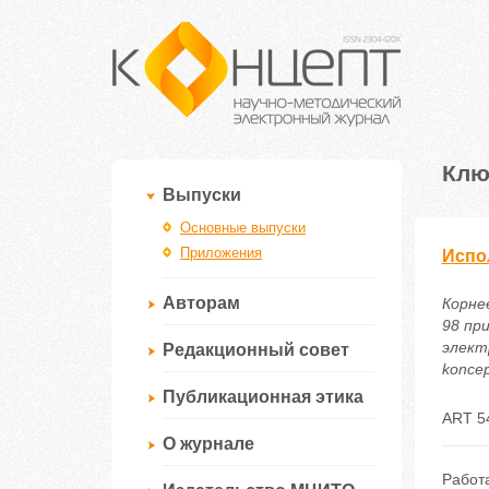
Клю
Выпуски
Основные выпуски
Приложения
Испо
Авторам
Корнее
98 пр
электр
Редакционный совет
koncep
Публикационная этика
ART 5
О журнале
Работ