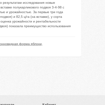
По результатам исследования новые
ставке полукарликового подвоя 3-4-98 с
тью и урожайностью. За первые три года
двоя) и 82,5 ц/га (на вставке), у сорта
ая оценка урожайности и рентабельности
одвоя) показала преимущество использования
онновидная форма яблони
,
 журнале
Кабинет