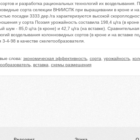
 сортов и разработка рациональных технологий их возделывания. 
новидные сорта селекции ВНИИСПК при выращивании в кроне и на в
стью посадки 3333 дер./га характеризуются высокой скороплоднос
ошения у сорта Поэзия урожайность составила 198,4 ц/га (в кроне по
й шум - 85,0 ц/га (в кроне) и 42,7 ц/га (на вставке). Сравнительн
огий возделывания колонновидных сортов (в кроне и на вставке п
 3-4-98 в качестве скелетообразователя.
вые слова:
экономическая эффективность
,
сорта
,
урожайность
,
кол
тообразователь
,
вставка
,
схемы размещения
Редсовет
Этика
О