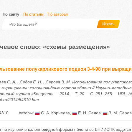
По сайту
По статьям
По авторам
Искать
чевое слово: «схемы размещения»
льзование полукарликового подвоя 3-4-98 при выращ
ва С. А. , Седов Е. Н. , Серова З. М. Использование полукарликов
и выращивании колонновидных сортов яблони // Научно-методиче
онный журнал «Концепт». – 2014. – Т. 20. – С. 251–255. – URL: htt
t.ru/2014/54310.htm
4310
Авторы:
С. А. Корнеева
,
Е. Н. Седов
,
З. М. Серов
а по изучению колонновидной формы яблони во ВНИИСПК ведется в