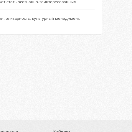
ет стать осознанно-заинтересованным.
ия
,
элитарность
,
культурный менеджмент
,
 журнале
Кабинет