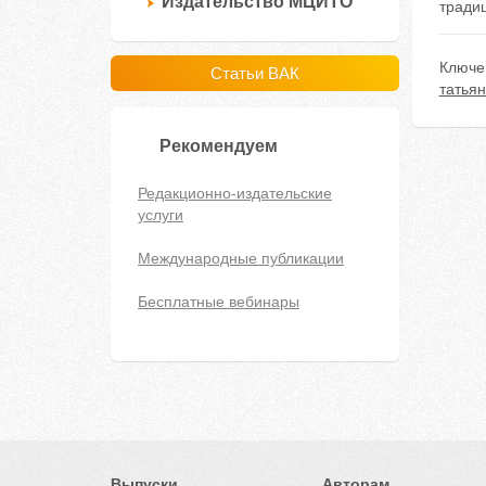
Издательство МЦИТО
тради
Ключе
Статьи ВАК
татьян
Рекомендуем
Редакционно-издательские
услуги
Международные публикации
Бесплатные вебинары
Выпуски
Авторам