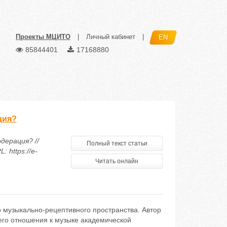
Проекты МЦИТО
|
Личный кабинет
|
EN
85844401
17168880
ция?
дерация? //
Полный текст статьи
 https://e-
Читать онлайн
 музыкально-рецептивного пространства. Автор
его отношения к музыке академической