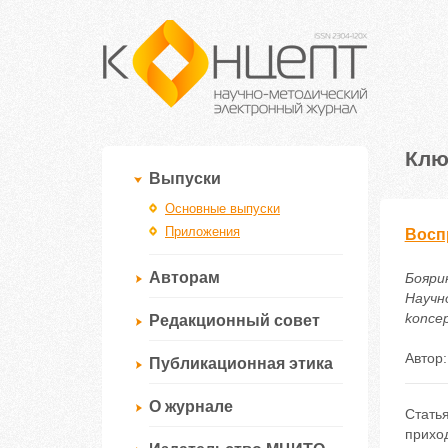
Клю
Выпуски
Основные выпуски
Приложения
Восп
Авторам
Бояри
Научно
koncep
Редакционный совет
Автор
Публикационная этика
О журнале
Стать
прихо