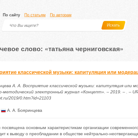
По сайту
По статьям
По авторам
Искать
чевое слово: «татьяна черниговская»
риятие классической музыки: капитуляция или модера
нцева А. А. Восприятие классической музыки: капитуляция или мо
-методический электронный журнал «Концепт». – 2019. – . – URL:
t.ru/2019/0.htm?id=21103
:
А. А. Бояринцева
я посвящена основным характеристикам организации современного
дит к выводу о преобладании в обществе нейтрально-неотвергающ