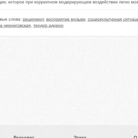
ции, которое при корректном модерирующем воздействии легко мож
вые слова:
реципиент
,
восприятие музыки
,
социокультурная ситуац
а черниговская
,
теодор адорно
Редсовет
Этика
О