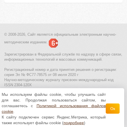
© 2008-2026, Сайт является
официальным электронным
научно-
методическим изданием.
Зарегистрирован в Федеральной службе по надзору в сфере связи,
информационных технологий и массовых коммуникаций.
Регистрационный номер и дата принятия решения о регистрации:
серия Эл № ФС77-78575 от 08 июля 2020 г
Научно-методическому журналу присвоен международный код
ISSN 2304-120X
Мы используем файлы cookie, чтобы улучшить сайт
МЦИТО
|
Школьные олимпиады и онлайн конкурсы для детей
|
для вас. Продолжая пользоваться сайтом, вы
Политика использования файлов cookie
|
Политика обработки и
защиты персональных данных
соглашаетесь с
Политикой использования файлов
Ок
cookie
.
Все материалы доступны по
лицензии Creative
К сайту подключен сервис Яндекс.Метрика, который
Commons С указанием авторства 4.0 Всемирная
.
также использует файлы cookie (
подробнее
)