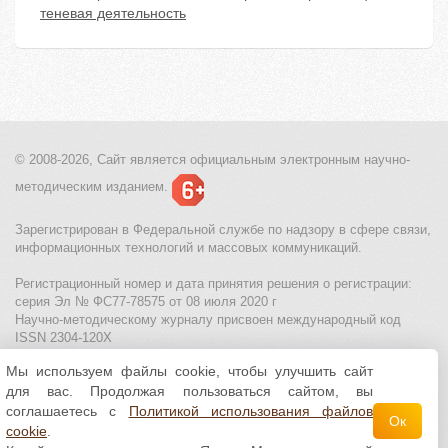
теневая деятельность
© 2008-2026, Сайт является
официальным электронным
научно-
методическим изданием.
Зарегистрирован в Федеральной службе по надзору в сфере связи,
информационных технологий и массовых коммуникаций.
Регистрационный номер и дата принятия решения о регистрации:
серия Эл № ФС77-78575 от 08 июля 2020 г
Научно-методическому журналу присвоен международный код
ISSN 2304-120X
Мы используем файлы cookie, чтобы улучшить сайт
МЦИТО
|
Школьные олимпиады и онлайн конкурсы для детей
|
для вас. Продолжая пользоваться сайтом, вы
Политика использования файлов cookie
|
Политика обработки и
защиты персональных данных
соглашаетесь с
Политикой использования файлов
Ок
cookie
.
Все материалы доступны по
лицензии Creative