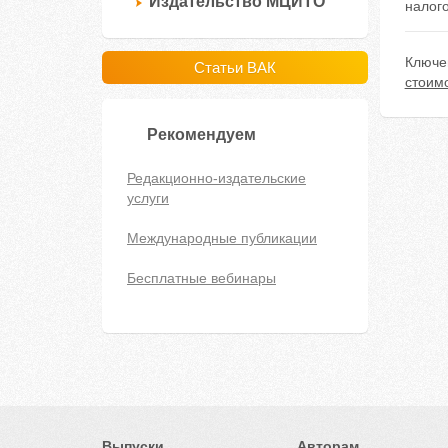
Издательство МЦИТО
налого
Ключе
Статьи ВАК
стоим
Рекомендуем
Редакционно-издательские
услуги
Международные публикации
Бесплатные вебинары
Выпуски
Авторам