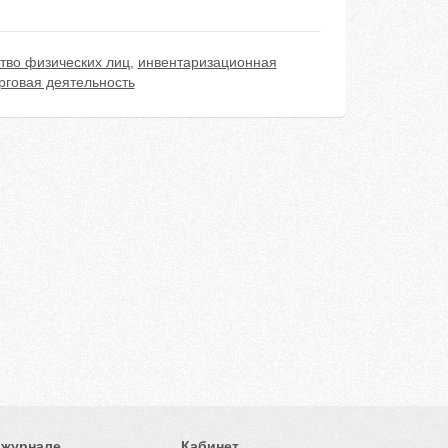
тво физических лиц
,
инвентаризационная
рговая деятельность
 журнале
Кабинет