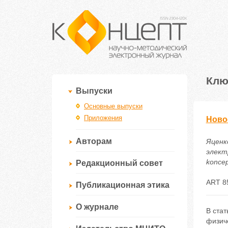
Клю
Выпуски
Основные выпуски
Приложения
Новое
Авторам
Яценк
электр
koncep
Редакционный совет
ART 8
Публикационная этика
О журнале
В стат
физич