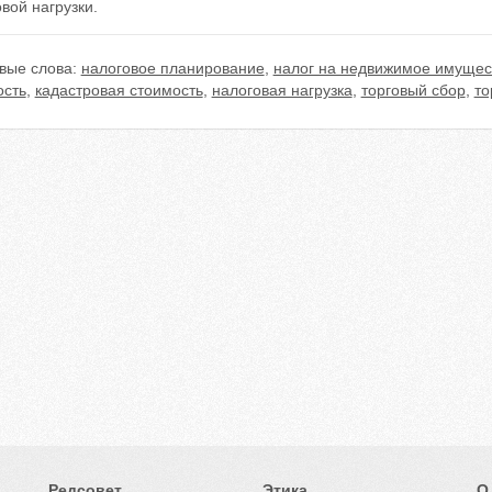
вой нагрузки.
вые слова:
налоговое планирование
,
налог на недвижимое имущес
ость
,
кадастровая стоимость
,
налоговая нагрузка
,
торговый сбор
,
то
Редсовет
Этика
О