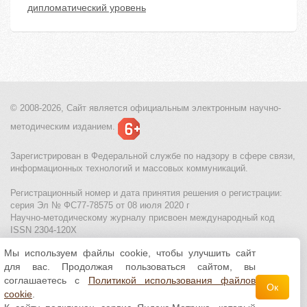
дипломатический уровень
© 2008-2026, Сайт является
официальным электронным
научно-
методическим изданием.
Зарегистрирован в Федеральной службе по надзору в сфере связи,
информационных технологий и массовых коммуникаций.
Регистрационный номер и дата принятия решения о регистрации:
серия Эл № ФС77-78575 от 08 июля 2020 г
Научно-методическому журналу присвоен международный код
ISSN 2304-120X
Мы используем файлы cookie, чтобы улучшить сайт
МЦИТО
|
Школьные олимпиады и онлайн конкурсы для детей
|
для вас. Продолжая пользоваться сайтом, вы
Политика использования файлов cookie
|
Политика обработки и
защиты персональных данных
соглашаетесь с
Политикой использования файлов
Ок
cookie
.
Все материалы доступны по
лицензии Creative