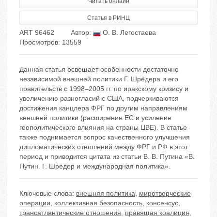
Читать онлайн
Статья в РИНЦ
ART 96462
Автор:
О. В. Легостаева
Просмотров: 13559
Данная статья освещает особенности достаточно
независимой внешней политики Г. Шрёдера и его
правительств с 1998–2005 гг. по иракскому кризису и
увеличению разногласий с США, подчеркиваются
достижения канцлера ФРГ по другим направлениям
внешней политики (расширение ЕС и усиление
геополитического влияния на страны ЦВЕ). В статье
также поднимается вопрос качественного улучшения
дипломатических отношений между ФРГ и РФ в этот
период и приводится цитата из статьи В. В. Путина «В.
Путин. Г. Шредер и международная политика».
Ключевые слова:
внешняя политика
,
миротворческие
операции
,
коллективная безопасность
,
консенсус
,
трансатлантические отношения
,
правящая коалиция
,