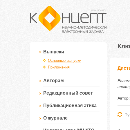
Клю
Выпуски
Основные выпуски
Приложения
Дист
Авторам
Евлам
электр
Редакционный совет
Автор
Публикационная этика
Пу
О журнале