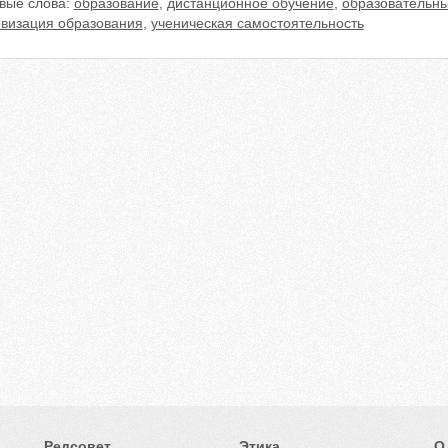
вые слова:
образование
,
дистанционное обучение
,
образовательны
визация образования
,
ученическая самостоятельность
Редсовет
Этика
О