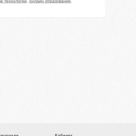
е технологии
,
онлайн образование
,
 журнале
Кабинет