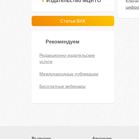
Издательство МЦИТО
Ключе
цифро
Статьи ВАК
Рекомендуем
Редакционно-издательские
услуги
Международные публикации
Бесплатные вебинары
Выпуски
Авторам