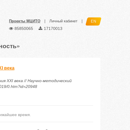
Проекты МЦИТО
|
Личный кабинет
|
EN
85850065
17170013
ность»
I века
ия XXI века // Научно-методический
2019/0.htm?id=20948
лижайшее время.