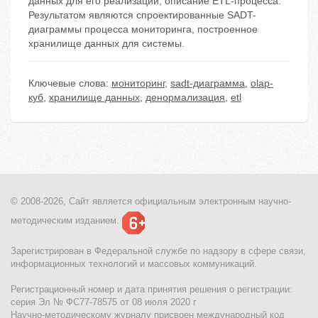
данных для его реализации, описание ETL-процесса.
Результатом являются спроектированные SADT-
диаграммы процесса мониторинга, построенное
хранилище данных для системы.
Ключевые слова:
мониторинг
,
sadt-диаграмма
,
olap-
куб
,
хранилище данных
,
денормализация
,
etl
© 2008-2026, Сайт является
официальным электронным
научно-
методическим изданием.
Зарегистрирован в Федеральной службе по надзору в сфере связи,
информационных технологий и массовых коммуникаций.
Регистрационный номер и дата принятия решения о регистрации:
серия Эл № ФС77-78575 от 08 июля 2020 г
Научно-методическому журналу присвоен международный код