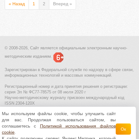
« Назад
1
2
Вперед »
© 2008-2026, Сайт является
официальным электронным
научно-
методическим изданием.
Зарегистрирован в Федеральной службе по надзору в сфере связи,
информационных технологий и массовых коммуникаций.
Регистрационный номер и дата принятия решения о регистрации:
серия Эл № ФС77-78575 от 08 июля 2020 г
Научно-методическому журналу присвоен международный код
ISSN 2304-120X
Мы используем файлы cookie, чтобы улучшить сайт
МЦИТО
|
Школьные олимпиады и онлайн конкурсы для детей
|
для вас. Продолжая пользоваться сайтом, вы
Политика использования файлов cookie
|
Политика обработки и
защиты персональных данных
соглашаетесь с
Политикой использования файлов
Ок
cookie
.
Все материалы доступны по
лицензии Creative
К сайту подключен сервис Яндекс.Метрика, который