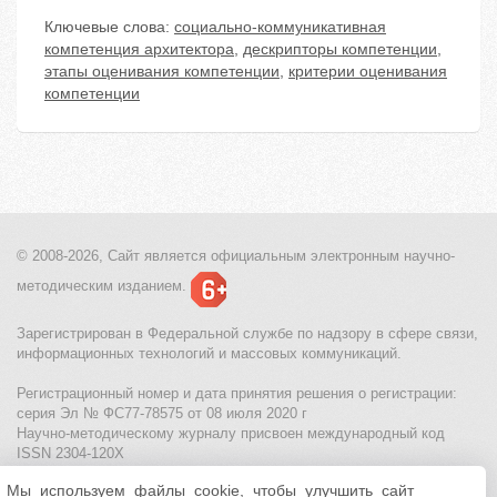
Ключевые слова:
социально-коммуникативная
компетенция архитектора
,
дескрипторы компетенции
,
этапы оценивания компетенции
,
критерии оценивания
компетенции
© 2008-2026, Сайт является
официальным электронным
научно-
методическим изданием.
Зарегистрирован в Федеральной службе по надзору в сфере связи,
информационных технологий и массовых коммуникаций.
Регистрационный номер и дата принятия решения о регистрации:
серия Эл № ФС77-78575 от 08 июля 2020 г
Научно-методическому журналу присвоен международный код
ISSN 2304-120X
Мы используем файлы cookie, чтобы улучшить сайт
МЦИТО
|
Школьные олимпиады и онлайн конкурсы для детей
|