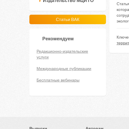
Издательство МЦИТО
Стать
котор
сотруд
Статьи ВАК
эколог
Ключе
Рекомендуем
терри
Редакционно-издательские
услуги
Международные публикации
Бесплатные вебинары
Выпуски
Авторам