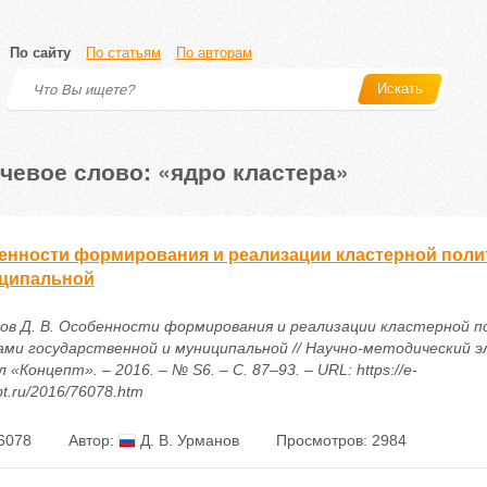
По сайту
По статьям
По авторам
Искать
чевое слово: «ядро кластера»
енности формирования и реализации кластерной полит
ципальной
ов Д. В. Особенности формирования и реализации кластерной 
ами государственной и муниципальной // Научно-методический 
 «Концепт». – 2016. – № S6. – С. 87–93. – URL: https://e-
t.ru/2016/76078.htm
6078
Автор:
Д. В. Урманов
Просмотров: 2984