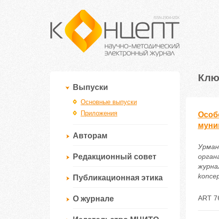
Клю
Выпуски
Основные выпуски
Приложения
Особ
муни
Авторам
Урман
Редакционный совет
орган
журнал
koncep
Публикационная этика
ART 7
О журнале