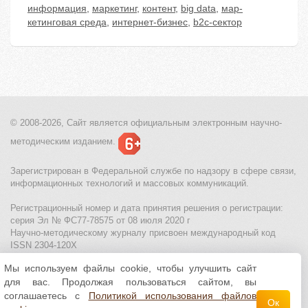
информация
,
маркетинг
,
контент
,
big data
,
мар-
кетинговая среда
,
интернет-бизнес
,
b2c-сектор
© 2008-2026, Сайт является
официальным электронным
научно-
методическим изданием.
Зарегистрирован в Федеральной службе по надзору в сфере связи,
информационных технологий и массовых коммуникаций.
Регистрационный номер и дата принятия решения о регистрации:
серия Эл № ФС77-78575 от 08 июля 2020 г
Научно-методическому журналу присвоен международный код
ISSN 2304-120X
Мы используем файлы cookie, чтобы улучшить сайт
МЦИТО
|
Школьные олимпиады и онлайн конкурсы для детей
|
для вас. Продолжая пользоваться сайтом, вы
Политика использования файлов cookie
|
Политика обработки и
защиты персональных данных
соглашаетесь с
Политикой использования файлов
Ок