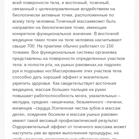
всей поверхности тела, и восточный, точечный,
связанный с целенаправленным воздействием на
биологически активные точки, расположенные по
всему телу человека.Точечный массажможет быть
направлен на биологические точки, имеющие
конкретное функциональное значение. В восточной
медицине таких точек на теле человека насчитывают
свыше 700. На практике обычно работают со 150
точками. Все функциональные системы организма
представлены на поверхности определенных участков
тела: в полости рта, на ушных раковинах,на ладонях
рук и подошвах ног.Массирование этих участков тела
способно дать хороший эффект и значительно
укрепить здоровье. Как свидетельствует восточная
медицина, массаж больших пальцев на руках
повышает работоспособность мозга, указательных –
желудка, средних –кишечника, безымянного –печени,
мизинцев –сердца.Усиленная чистка зубов и массаж
десен, хождение босиком и массаж ушных раковин
имеют такой весомый профилактический результат.
Оздоровительный эффект от точечного массажа может
наступить уже во время выполнения процедуры, но