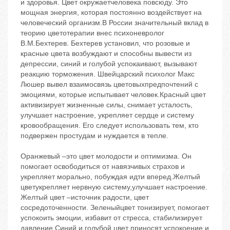
и здоровья. Цвет окружаетчеловека повсюду. Это
мощная энергия, которая постоянно воздействует на
человеческий организм.В России значительный вклад в
теорию цветотерапии внес психоневролог
В.М.Бехтерев. Бехтерев установил, что розовые и
красные цвета возбуждают и способны вывести из
депрессии, синий и голубой успокаивают, вызывают
реакцию торможения. Швейцарский психолог Макс
Люшер вывел взаимосвязь цветовыхпредпочтений с
эмоциями, которые испытывает человек.Красный цвет
активизирует жизненные силы, снимает усталость,
улучшает настроение, укрепляет сердце и систему
кровообращения. Его следует использовать тем, кто
подвержен простудам и нуждается в тепле.
Оранжевый –это цвет молодости и оптимизма. Он
помогает освободиться от навязчивых страхов и
укрепляет морально, побуждая идти вперед.Желтый
цветукрепляет нервную систему,улучшает настроение.
Желтый цвет –источник радости, цвет
сосредоточенности. Зеленыйцвет тонизирует, помогает
успокоить эмоции, избавит от стресса, стабилизирует
давление.Синий и голубой цвет приносят успокоение и