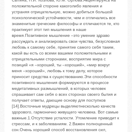
Сытина, Н.И. Козлова, Ю.М. Орлова.Акцентируясь на
положительной стороне какоголибо явления и
устраняя отрицательную, можно добиться большой
психологической устойчивости, чем и отличались все
знаменитые греческие философы и отличаются те, кто
практикует этот тип мышления в наше
время.Позитивное мышление –это умение здраво
рассуждать и анализировать свои чувства, безусловная
любовь к самому себе, принятие самого себя таким,
какой вы есть со всеми вашими положительными и
отрицательными сторонами, восприятие мира с
позиций «я –хороший, ты –хороший», «мир вокруг
меня –хороший», любовь к тому делу, которое
приносит средства к существованию.Эти способности
позитивного мышления формируются в процессе
медитативных размышлений, в которых человек
спрашивает сам себя о всех сторонах своего бытия и
получает ответы, дающие основу для поступков
[14].Восточные мудрецы выделяютнесколько качеств
здорового, гармонично живущего человека. Вот самые
важные.1.Отсутствие усталости. Утомление приводит к
стрессам, и к заболеваниям. 2.Важен полноценный
сон.Очень хороший способ восстановления сил,