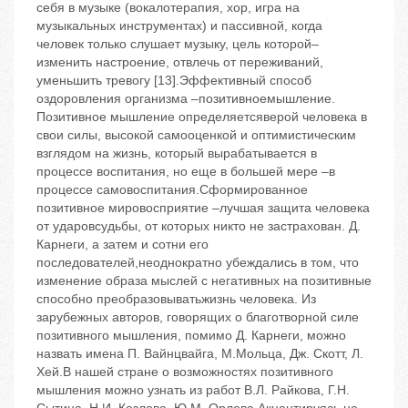
себя в музыке (вокалотерапия, хор, игра на
музыкальных инструментах) и пассивной, когда
человек только слушает музыку, цель которой–
изменить настроение, отвлечь от переживаний,
уменьшить тревогу [13].Эффективный способ
оздоровления организма –позитивноемышление.
Позитивное мышление определяетсяверой человека в
свои силы, высокой самооценкой и оптимистическим
взглядом на жизнь, который вырабатывается в
процессе воспитания, но еще в большей мере –в
процессе самовоспитания.Сформированное
позитивное мировосприятие –лучшая защита человека
от ударовсудьбы, от которых никто не застрахован. Д.
Карнеги, а затем и сотни его
последователей,неоднократно убеждались в том, что
изменение образа мыслей с негативных на позитивные
способно преобразовыватьжизнь человека. Из
зарубежных авторов, говорящих о благотворной силе
позитивного мышления, помимо Д. Карнеги, можно
назвать имена П. Вайнцвайга, М.Мольца, Дж. Скотт, Л.
Хей.В нашей стране о возможностях позитивного
мышления можно узнать из работ В.Л. Райкова, Г.Н.