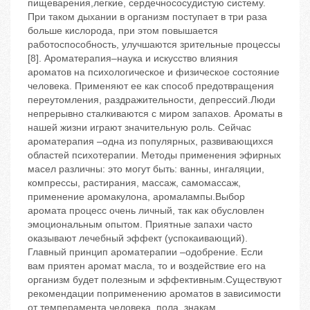
пищеварения,легкие, сердечнососудистую систему.
При таком дыхании в организм поступает в три раза
больше кислорода, при этом повышается
работоспособность, улучшаются зрительные процессы
[8]. Ароматерапия–наука и искусство влияния
ароматов на психологическое и физическое состояние
человека. Применяют ее как способ предотвращения
переутомления, раздражительности, депрессий.Люди
непрерывно сталкиваются с миром запахов. Ароматы в
нашей жизни играют значительную роль. Сейчас
ароматерапия –одна из популярных, развивающихся
областей психотерапии. Методы применения эфирных
масел различны: это могут быть: ванны, ингаляции,
компрессы, растирания, массаж, самомассаж,
применение аромакулона, аромалампы.Выбор
аромата процесс очень личный, так как обусловлен
эмоциональным опытом. Приятные запахи часто
оказывают лечебный эффект (успокаивающий).
Главный принцип ароматерапии –одобрение. Если
вам приятен аромат масла, то и воздействие его на
организм будет полезным и эффективным.Существуют
рекомендации поприменению ароматов в зависимости
от темперамента человека, пола, знакам