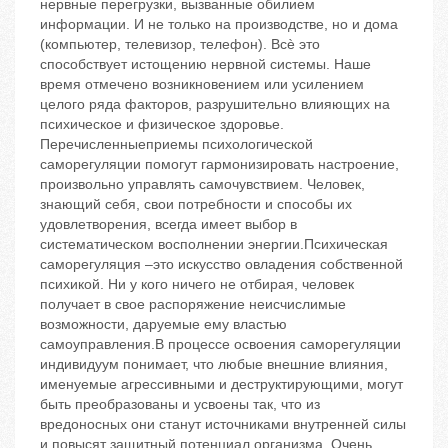
нервные перегрузки, вызванные обилием
информации. И не только на производстве, но и дома
(компьютер, телевизор, телефон). Всѐ это
способствует истощению нервной системы. Наше
время отмечено возникновением или усилением
целого ряда факторов, разрушительно влияющих на
психическое и физическое здоровье.
Перечисленныеприемы психологической
саморегуляции помогут гармонизировать настроение,
произвольно управлять самочувствием. Человек,
знающий себя, свои потребности и способы их
удовлетворения, всегда имеет выбор в
систематическом восполнении энергии.Психическая
саморегуляция –это искусство овладения собственной
психикой. Ни у кого ничего не отбирая, человек
получает в свое распоряжение неисчислимые
возможности, даруемые ему властью
самоуправления.В процессе освоения саморегуляции
индивидуум понимает, что любые внешние влияния,
именуемые агрессивными и деструктирующими, могут
быть преобразованы и усвоены так, что из
вредоносных они станут источниками внутренней силы
и повысят защитный потенциал организма. Очень