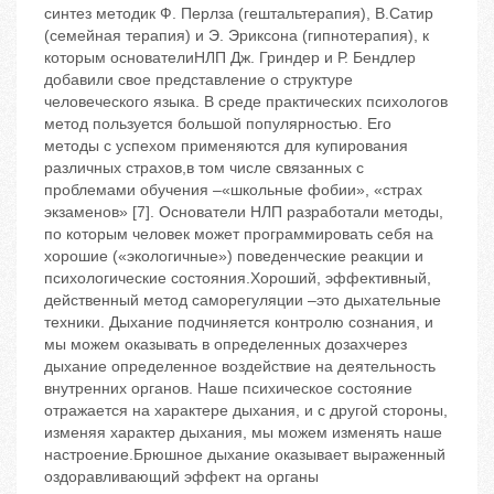
синтез методик Ф. Перлза (гештальтерапия), В.Сатир
(семейная терапия) и Э. Эриксона (гипнотерапия), к
которым основателиНЛП Дж. Гриндер и Р. Бендлер
добавили свое представление о структуре
человеческого языка. В среде практических психологов
метод пользуется большой популярностью. Его
методы с успехом применяются для купирования
различных страхов,в том числе связанных с
проблемами обучения –«школьные фобии», «страх
экзаменов» [7]. Основатели НЛП разработали методы,
по которым человек может программировать себя на
хорошие («экологичные») поведенческие реакции и
психологические состояния.Хороший, эффективный,
действенный метод саморегуляции –это дыхательные
техники. Дыхание подчиняется контролю сознания, и
мы можем оказывать в определенных дозахчерез
дыхание определенное воздействие на деятельность
внутренних органов. Наше психическое состояние
отражается на характере дыхания, и с другой стороны,
изменяя характер дыхания, мы можем изменять наше
настроение.Брюшное дыхание оказывает выраженный
оздоравливающий эффект на органы