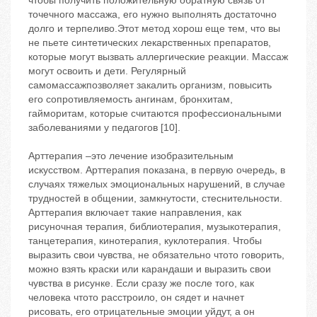
чтобы получить положительную обратную связь от
точечного массажа, его нужно выполнять достаточно
долго и терпеливо.Этот метод хорош еще тем, что вы
не пьете синтетических лекарственных препаратов,
которые могут вызвать аллергические реакции. Массаж
могут освоить и дети. Регулярный
самомассажпозволяет закалить организм, повысить
его сопротивляемость ангинам, бронхитам,
гайморитам, которые считаются профессиональными
заболеваниями у педагогов [10].
Арттерапия –это лечение изобразительным
искусством. Арттерапия показана, в первую очередь, в
случаях тяжелых эмоциональных нарушений, в случае
трудностей в общении, замкнутости, стеснительности.
Арттерапия включает такие направления, как
рисуночная терапия, библиотерапия, музыкотерапия,
танцетерапия, кинотерапия, куклотерапия. Чтобы
выразить свои чувства, не обязательно чтото говорить,
можно взять краски или карандаши и выразить свои
чувства в рисунке. Если сразу же после того, как
человека чтото расстроило, он сядет и начнет
рисовать, его отрицательные эмоции уйдут, а он