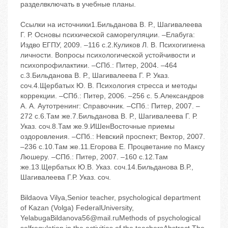
разделвключать в учебные планы.
Ссылки на источники1.Бильданова В. Р., Шагивалеева
Г. Р. Основы психической саморегуляции. –Елабуга:
Издво ЕГПУ, 2009. –116 с.2.Куликов Л. В. Психогигиена
личности. Вопросы психологической устойчивости и
психопрофилактики. –СПб.: Питер, 2004. –464
с.3.Бильданова В. Р., Шагивалеева Г. Р. Указ.
соч.4.Щербатых Ю. В. Психология стресса и методы
коррекции. –СПб.: Питер, 2006. –256 с. 5.Александров
А. А. Аутотренинг: Справочник. –СПб.: Питер, 2007. –
272 с.6.Там же.7.Бильданова В. Р., Шагивалеева Г. Р.
Указ. соч.8.Там же.9.ИШенВосточные приемы
оздоровления. –СПб.: Невский проспект; Вектор, 2007.
–236 с.10.Там же.11.Егорова Е. Процветание по Максу
Люшеру. –СПб.: Питер, 2007. –160 с.12.Там
же.13.Щербатых Ю.В. Указ. соч.14.Бильданова В.Р.,
Шагивалеева Г.Р. Указ. соч.
Вildaova Vilya,Senior teacher, psychological department
of Kazan (Volga) FederalUniversity,
YelabugaBildanova56@mail.ruMethods of psychological