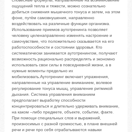
словесные формулы, направленные на возникновение
ощущений тепла и тяжести, можно сознательно
добиться снижения мышечного тонуса и затем, на этом
фоне, путѐм самовнушения, направленно
воздействовать на различные функции организма.
Использование приемов аутотренинга позволяет
человеку целенаправленно изменять настроение и
самочувствие, что положительно сказывается на его
работоспособности и состоянии здоровья. Кто
систематически занимается аутотренингом, получают
возможность рационально распределять и экономно
использовать свои силы в повседневной жизни, а в
нужные моменты предельно их
мобилизовать.Аутотренинг включает упражнения,
направленные на управление вниманием, волевое
регулирование тонуса мышц, управление ритмикой
дыхания. Система управления вниманием
предполагает выработку способности
концентрироваться и длительно удерживать внимание,
на каком –либо предмете, объекте, событии, факте.
При помощи специальных слов и выражений,
произносимых с разной громкостью, в плане внешней
речи и речи про себя отрабатываются навыки