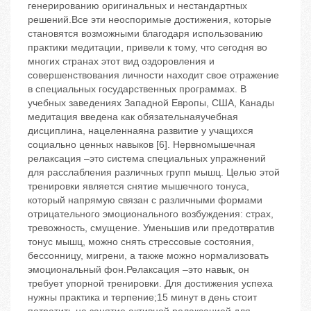
генерированию оригинальных и нестандартных
решений.Все эти неоспоримые достижения, которые
становятся возможными благодаря использованию
практики медитации, привели к тому, что сегодня во
многих странах этот вид оздоровления и
совершенствования личности находит свое отражение
в специальных государственных программах. В
учебных заведениях Западной Европы, США, Канады
медитация введена как обязательнаяучебная
дисциплина, нацеленнаяна развитие у учащихся
социально ценных навыков [6]. Нервномышечная
релаксация –это система специальных упражнений
для расслабления различных групп мышц. Целью этой
тренировки является снятие мышечного тонуса,
который напрямую связан с различными формами
отрицательного эмоционального возбуждения: страх,
тревожность, смущение. Уменьшив или предотвратив
тонус мышц, можно снять стрессовые состояния,
бессонницу, мигрени, а также можно нормализовать
эмоциональный фон.Релаксация –это навык, он
требует упорной тренировки. Для достижения успеха
нужны практика и терпение;15 минут в день стоит