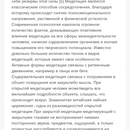
себе резервы этой силы [5].Медитация является
классическим способом сосредоточения, благодаря
которому происходит снятие психоэмоционального
напряжения, умственной и физической усталости.
Современная психология накопила огромное
количество фактов, доказывающих позитивное
влияние медитации на все сферы жизнедеятельности
человека, начиная оздоровлением организма и кончая
повышением его творческого потенциала. Известно
довольно большое количество техник и видов
медитаций, которые имеют свои особенности.
Активные формы медитации связаны с ритмичным
движением, например в танце или беге.
Содержательная медитация связана с погружением в
объект созерцания или какуюлибо мысль. При
открытой медитации человек можетвидеть все
мельчайшие подробности объекта, слышать, что
происходит вокруг. Знаменитая китайская чайная
церемония –одна из разновидностей открытой
медитации.При закрытой медитации медитирующий с
закрытыми глазами не воспринимает никаких
посторонних звуков, предметов, ощущений, а только
полностью расслабляется и сосредотачивается на