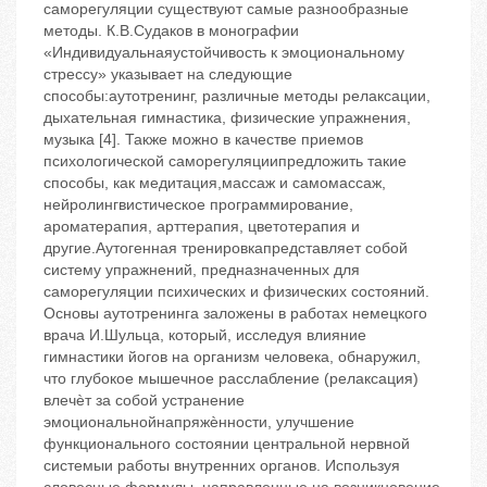
саморегуляции существуют самые разнообразные
методы. К.В.Судаков в монографии
«Индивидуальнаяустойчивость к эмоциональному
стрессу» указывает на следующие
способы:аутотренинг, различные методы релаксации,
дыхательная гимнастика, физические упражнения,
музыка [4]. Также можно в качестве приемов
психологической саморегуляциипредложить такие
способы, как медитация,массаж и самомассаж,
нейролингвистическое программирование,
ароматерапия, арттерапия, цветотерапия и
другие.Аутогенная тренировкапредставляет собой
систему упражнений, предназначенных для
саморегуляции психических и физических состояний.
Основы аутотренинга заложены в работах немецкого
врача И.Шульца, который, исследуя влияние
гимнастики йогов на организм человека, обнаружил,
что глубокое мышечное расслабление (релаксация)
влечѐт за собой устранение
эмоциональнойнапряжѐнности, улучшение
функционального состоянии центральной нервной
системыи работы внутренних органов. Используя