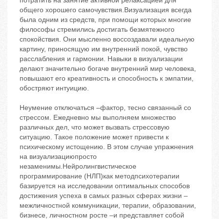
потратить на занятие активной релаксацией для
общего хорошего самочувствия.Визуализация всегда
была одним из средств, при помощи которых многие
философы стремились достигать безмятежного
спокойствия. Они мысленно воссоздавали идеальную
картину, приносящую им внутренний покой, чувство
расслабления и гармонии. Навыки в визуализации
делают значительно богаче внутренний мир человека,
повышают его креативность и способность к эмпатии,
обостряют интуицию.
Неумение отключаться –фактор, тесно связанный со
стрессом. Ежедневно мы выполняем множество
различных дел, что может вызвать стрессовую
ситуацию. Такое положение может привести к
психическому истощению. В этом случае упражнения
на визуализациюпросто
незаменимы.Нейролингвистическое
программирование (НЛП)как методпсихотерапии
базируется на исследовании оптимальных способов
достижения успеха в самых разных сферах жизни –
межличностной коммуникации, терапии, образовании,
бизнесе, личностном росте –и представляет собой