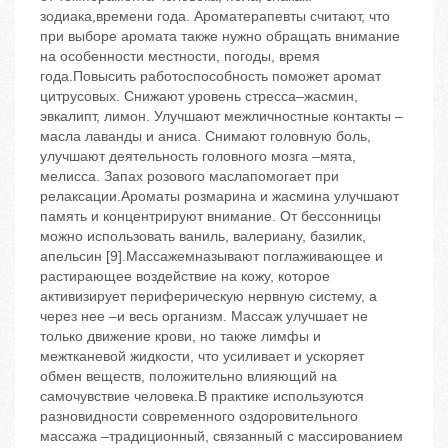
зодиака,времени года. Ароматерапевты считают, что
при выборе аромата также нужно обращать внимание
на особенности местности, погоды, время
года.Повысить работоспособность поможет аромат
цитрусовых. Снижают уровень стресса–жасмин,
эвкалипт, лимон. Улучшают межличностные контакты –
масла лаванды и аниса. Снимают головную боль,
улучшают деятельность головного мозга –мята,
мелисса. Запах розового маслапомогает при
релаксации.Ароматы розмарина и жасмина улучшают
память и концентрируют внимание. От бессонницы
можно использовать ваниль, валериану, базилик,
апельсин [9].Массажемназывают поглаживающее и
растирающее воздействие на кожу, которое
активизирует периферическую нервную систему, а
через нее –и весь организм. Массаж улучшает не
только движение крови, но также лимфы и
межтканевой жидкости, что усиливает и ускоряет
обмен веществ, положительно влияющий на
самочувствие человека.В практике используются
разновидности современного оздоровительного
массажа –традиционный, связанный с массированием