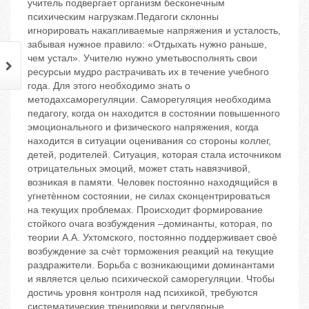
учитель подвергает организм бесконечным
психическим нагрузкам.Педагоги склонны
игнорировать накапливаемые напряжения и усталость,
забывая нужное правило: «Отдыхать нужно раньше,
чем устал». Учителю нужно уметьвосполнять свои
ресурсыи мудро растрачивать их в течение учебного
года. Для этого необходимо знать о
методахсаморегуляции. Саморегуляция необходима
педагогу, когда он находится в состоянии повышенного
эмоционального и физического напряжения, когда
находится в ситуации оценивания со стороны коллег,
детей, родителей. Ситуация, которая стала источником
отрицательных эмоций, может стать навязчивой,
возникая в памяти. Человек постоянно находящийся в
угнетѐнном состоянии, не силах сконцентрироваться
на текущих проблемах. Происходит формирование
стойкого очага возбуждения –доминанты, которая, по
теории А.А. Ухтомского, постоянно поддерживает своѐ
возбуждение за счѐт торможения реакций на текущие
раздражители. Борьба с возникающими доминантами
и является целью психической саморегуляции. Чтобы
достичь уровня контроля над психикой, требуются
систематические тренировки и регулярные