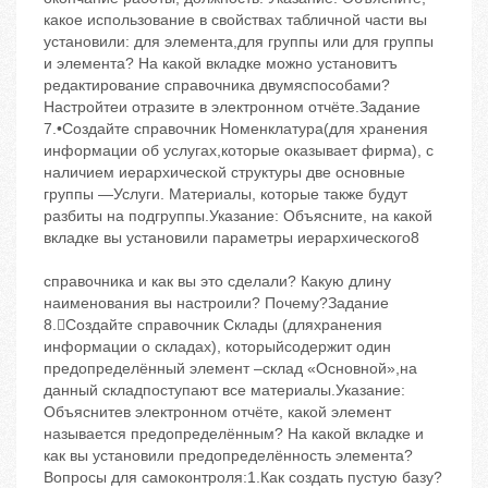
какое использование в свойствах табличной части вы
установили: для элемента,для группы или для группы
и элемента? На какой вкладке можно установитъ
редактирование справочника двумяспособами?
Настройтеи отразите в электронном отчёте.Задание
7.•Создайте справочник Номенклатура(для хранения
информации об услугах,которые оказывает фирма), с
наличием иерархической структуры две основные
группы —Услуги. Материалы, которые также будут
разбиты на подгруппы.Указание: Объясните, на какой
вкладке вы установили параметры иерархического8
справочника и как вы это сделали? Какую длину
наименования вы настроили? Почему?Задание
8.Создайте справочник Склады (дляхранения
информации о складах), которыйсодержит один
предопределённый элемент –склад «Основной»,на
данный складпоступают все материалы.Указание:
Объяснитев электронном отчёте, какой элемент
называется предопределённым? На какой вкладке и
как вы установили предопределённость элемента?
Вопросы для самоконтроля:1.Как создать пустую базу?