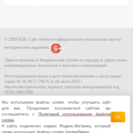
© 2008-2026, Сайт является
официальным электронным
научно-
методическим изданием.
Зарегистрирован в Федеральной службе по надзору в сфере связи,
информационных технологий и массовых коммуникаций.
Регистрационный номер и дата принятия решения о регистрации:
серия Эл № ФС77-78575 от 08 июля 2020 г
Научно-методическому журналу присвоен международный код
ISSN 2304-120X
Мы используем файлы cookie, чтобы улучшить сайт
МЦИТО
|
Школьные олимпиады и онлайн конкурсы для детей
|
для вас. Продолжая пользоваться сайтом, вы
Политика использования файлов cookie
|
Политика обработки и
защиты персональных данных
соглашаетесь с
Политикой использования файлов
Ок
cookie
.
Все материалы доступны по
лицензии Creative
К сайту подключен сервис Яндекс.Метрика, который
Commons С указанием авторства 4.0 Всемирная
.
также использует файлы cookie (
подробнее
)