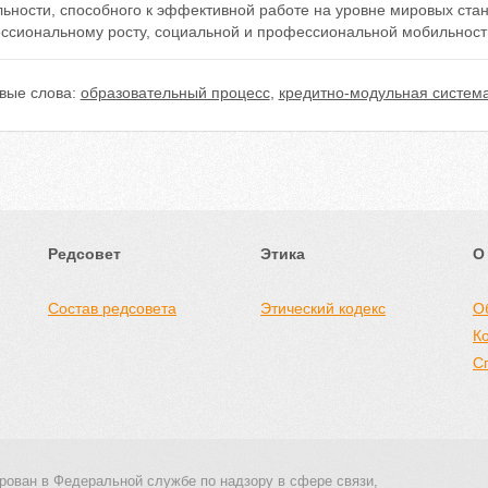
ьности, способного к эффективной работе на уровне мировых стан
ссиональному росту, социальной и профессиональной мобильност
вые слова:
образовательный процесс
,
кредитно-модульная систем
Редсовет
Этика
О
Состав редсовета
Этический кодекс
О
К
С
рован в Федеральной службе по надзору в сфере связи,