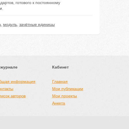
дартов, готового к постоянному
и.
а
,
модуль
,
зачётные единицы
 журнале
Кабинет
бщая информация
Главная
онтакты
Мои публикации
писок авторов
Мои проекты
Анкета