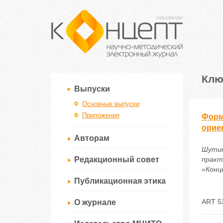
Клю
Выпуски
Основные выпуски
Приложения
Форм
орие
Авторам
Шутик
Редакционный совет
практ
«Конце
Публикационная этика
ART 5
О журнале