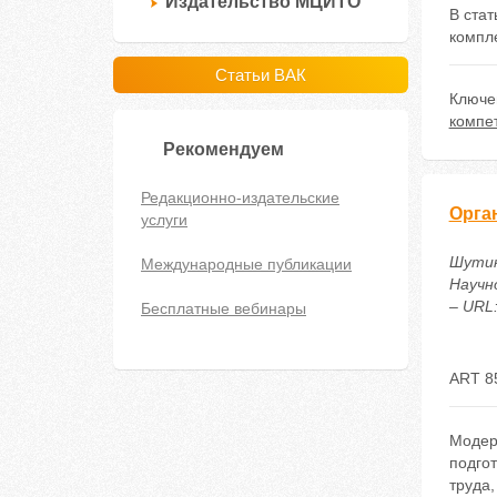
Издательство МЦИТО
В ста
компл
Статьи ВАК
Ключе
компе
Рекомендуем
Редакционно-издательские
Орга
услуги
Шутик
Международные публикации
Научн
– URL:
Бесплатные вебинары
ART 8
Модер
подго
труда