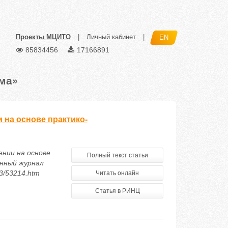
Проекты МЦИТО
|
Личный кабинет
|
EN
85834456
17166891
ма»
на основе практико-
нии на основе
Полный текст статьи
онный журнал
13/53214.htm
Читать онлайн
Статья в РИНЦ