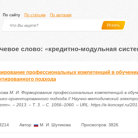
По сайту
По статьям
По авторам
Искать
чевое слово: «кредитно-модульная систе
ирование профессиональных компетенций в обучении 
нтированного подхода
ова М. И. Формирование профессиональных компетенций в обуче
ико-ориентированного подхода // Научно-методический электр
пт». – 2013. – Т. 3. – С. 1056–1060. – URL: https://e-koncept.ru/20
3214
Автор:
М. И. Шутикова
Просмотров: 3826