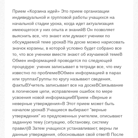
Прием «Корзина идей» Это прием организации
индивидуальной и групповой работы учащихся на
начальной стадии урока, когда идет актуализация
имеющегося у них опыта и знанийB Он позволяет
выяснить все, что знают или думают ученики по
обсуждаемой теме урокаB На доске можно нарисовать
значок корзины, в которой условно будет собрано все
то, что все ученики вместе знают об изучаемой темеB
Обмен информацией проводится по следующей
процедуре: ученик записывает в тетради все, что ему
известно по проблемеBОбмен информацией в парах
или группахГруппы по кругу называют сведения,
фактыBУчитель записывает все на доскеBСвязывание
в логические цепи, исправление ошибок по мере
усвоения новой информацииBПрием «Верные и
неверные утверждения»B Этот прием может быть
началом урокаB Учащиеся выбирают "верные
утверждения" из предложенных учителем, описывают
заданную тему (ситуацию, обстановку, систему
правил)B Затем учащихся устанавливают, верны ли
данные утверждения, обосновывая свой ответB После