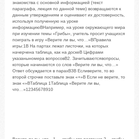
знакомства с основной информацией (текст
параграфа, лекция по данной теме) возвращаются к
данным утверждениям и оценивают их достоверность,
используя полученную на уроке
информациюBНапример, на уроке окружающего мира
при изучении темы «Грибы», учитель просит учащихся
поиграть в игру «Верите ли вы, что…»BПравила
игры:1B На партах лежат листочки, на которых
начерчена таблица, как на доскеB Цифрами
указаныномера вопросовB2. Зачитываютсявопросы,
которые начинаются со слов «Верите ли вы, что…»
Ответ обсуждается в парахB3B Есливерите, то во
второй строчке поставьте знак «+»B Если не верите, то
знак «»BТаблица 1Таблица «Верите ли вы,
что…»12345678910