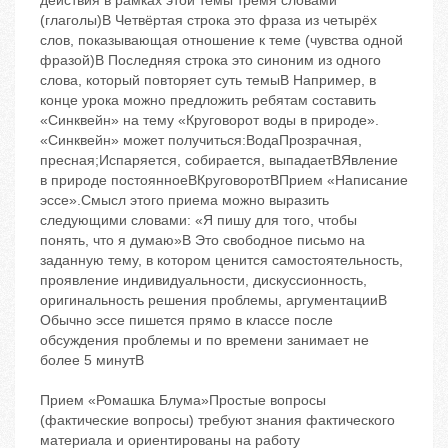
действия в рамках этой темы тремя словами
(глаголы)B Четвёртая строка ‬это фраза из четырёх
слов, показывающая отношение к теме (чувства одной
фразой)B Последняя строка ‬это синоним из одного
слова, который повторяет суть темыB Например, в
конце урока можно предложить ребятам составить
«Синквейн» на тему «Круговорот воды в природе».
«Синквейн» может получиться:ВодаПрозрачная,
пресная;Испаряется, собирается, выпадаетBЯвление
в природе постоянноеBКруговоротBПрием «Написание
эссе».Смысл этого приема можно выразить
следующими словами: «Я пишу для того, чтобы
понять, что я думаю»B Это свободное письмо на
заданную тему, в котором ценится самостоятельность,
проявление индивидуальности, дискуссионность,
оригинальность решения проблемы, аргументацииB
Обычно эссе пишется прямо в классе после
обсуждения проблемы и по времени занимает не
более 5 минутB
Прием «Ромашка Блума»Простые вопросы
(фактические вопросы) ‬требуют знания фактического
материала и ориентированы на работу