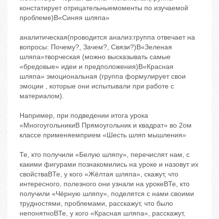
констатирует отрицательныемоменты по изучаемой
проблеме)B«Синяя шляпа»
аналитическая(проводится анализ:группа отвечает на
вопросы: Почему?, Зачем?, Связи?)B«Зеленая
шляпа»творческая (можно высказывать самые
«бредовые» идеи и предположения)B«Красная
шляпа» эмоциональная (группа формулирует свои
эмоции , которые они испытывали при работе с
материалом).
Например, при подведении итога урока
«МногоугольникиB Прямоугольник и квадрат» во 2ом
классе применяемприем «Шесть шляп мышления»
Те, кто получили «Белую шляпу», перечислят нам, с
какими фигурами познакомились на уроке и назовут их
свойстваBТе, у кого «Жёлтая шляпа», скажут, что
интересного, полезного они узнали на урокеBТе, кто
получили «Чёрную шляпу», поделятся с нами своими
трудностями, проблемами, расскажут, что было
непонятноBТе, у кого «Красная шляпа», расскажут,