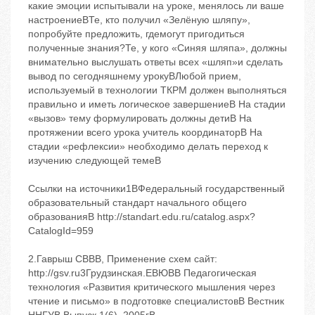
какие эмоции испытывали на уроке, менялось ли ваше
настроениеBТе, кто получил «Зелёную шляпу»,
попробуйте предложить, гдемогут пригодиться
полученные знания?Те, у кого «Синяя шляпа», должны
внимательно выслушать ответы всех «шляп»и сделать
вывод по сегодняшнему урокуBЛюбой прием,
используемый в технологии ТКРМ должен выполняться
правильно и иметь логическое завершениеB На стадии
«вызов» тему формулировать должны детиB На
протяжении всего урока учитель ‬координаторB На
стадии «рефлексии» необходимо делать переход к
изучению следующей темеB
Ссылки на источники1BФедеральный государственный
образовательный стандарт начального общего
образованияB http://standart.edu.ru/catalog.aspx?
CatalogId=959
2.Гаврыш СBВB, Применение схем сайт:
http://gsv.ru3Грудзинская.ЕBЮBB Педагогическая
технология «Развития критического мышления через
чтение и письмо» в подготовке специалистовB Вестник