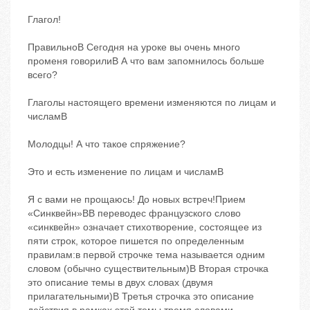
Глагол!
ПравильноB Сегодня на уроке вы очень много
променя говорилиB А что вам запомнилось больше
всего?
Глаголы настоящего времени изменяются по лицам и
числамB
Молодцы! А что такое спряжение?
Это и есть изменение по лицам и числамB
Я с вами не прощаюсь! До новых встреч!Прием
«Синквейн»BВ переводес французского слово
«синквейн» означает стихотворение, состоящее из
пяти строк, которое пишется по определенным
правилам:в первой строчке тема называется одним
словом (обычно существительным)B Вторая строчка
‬это описание темы в двух словах (двумя
прилагательными)B Третья строчка ‬это описание