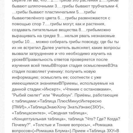
Верите ли вы, что…1.… грибы ‬это растения 2.…грибы
бывают шляпочными 3.…грибы бывают трубчатыми 4.
…грибы бывают пластинчатыми 5.…грибы
бываютзелёного цвета 6.…грибы размножаются с
помощью спор 7.…грибы могут, как и растения,
создавать питательные вещества 8.…грибыможно
выращивать на грядке 9.…нельзя рвать незнакомые
грибы 10.… можно собирать грибы повсюду, где бы ты
их не встретил Далее учитель выясняет, какие вопросы
вызвали затруднение и что необходимо изучить на
урокеBПравильность ответов проверяется после
изучения всей темыBВторая стадия ‬осмыслениеBЭта
стадия позволяет ученику: получить новую
информацию; осмыслить ее; соотнести с уже
имеющимися знаниямиBПриемы, используемые на
данной стадии:«Инсерт», «Чтение с остановками»,
"Рыбий скелет" или "Фишбоун". Приёмы, работающие
с таблицами:«Таблица ПлюсМинусИнтересно
(ПМИ)»,«ТаблицаЗнаюХочу ЗнатьУзнаю(ЗХУ)»,
«Таблицасинтез», «Сводная таблица»,
«Концептуальная таблица», таблица "Что? Где? Когда?
Почему?". «Толстые и Тонкие вопросы», «Ромашка
вопросов»(«Ромашка Блума»).Прием «Таблица ЗХУ»B