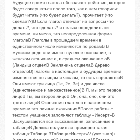
Будущее время глагола обозначает действие, которое
будет совершаться после того, как о нем говорили:
будет читать (что будет делать?), прочитает (что
сделает?)B Если глагол отвечает на вопросы что
делать?, что сделать? и нельзя определить ни
времени, ни числа, это неопределенная форма
глаголаB Глаголы в прошедшем времени в
единственном числе изменяются по родамB В
мужском роде они имеют нулевое окончание, в
женском ‬окончание а, в среднем ‬окончание оB
(Ландыш отцвёлB Земляника отцвелаB Дерево
отцвелоB)Глаголы в настоящем и будущем времени
изменяются по лицам и числам, то есть спрягаютсяB
Они имеют три лица (1е, 2е, 3е) и два числа
(единственное и множественное)B Я, мы ‬это первое
лицоB Ты, вы ‬второе лицоB Он, она, оно, они ‬это
третье лицоB Окончания глаголов в настоящем
времени ‬это личные окончанияBПосле работы с
текстом учащиеся заполняют таблицу «Инсерт»B
Заслушиваются все высказывания, записанные в
таблицеB Должна получиться примерно такая
таблица:Таблица 3Таблица«Инсерт»V (уже знал)+