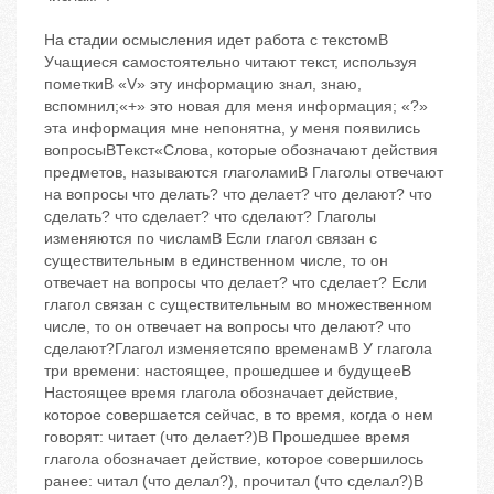
На стадии осмысления идет работа с текстомB
Учащиеся самостоятельно читают текст, используя
пометкиB «V» ‬эту информацию знал, знаю,
вспомнил;«+» это новая для меня информация; «?»
‬эта информация мне непонятна, у меня появились
вопросыBТекст«Слова, которые обозначают действия
предметов, называются глаголамиB Глаголы отвечают
на вопросы что делать? что делает? что делают? что
сделать? что сделает? что сделают? Глаголы
изменяются по числамB Если глагол связан с
существительным в единственном числе, то он
отвечает на вопросы что делает? что сделает? Если
глагол связан с существительным во множественном
числе, то он отвечает на вопросы что делают? что
сделают?Глагол изменяетсяпо временамB У глагола
три времени: настоящее, прошедшее и будущееB
Настоящее время глагола обозначает действие,
которое совершается сейчас, в то время, когда о нем
говорят: читает (что делает?)B Прошедшее время
глагола обозначает действие, которое совершилось
ранее: читал (что делал?), прочитал (что сделал?)B