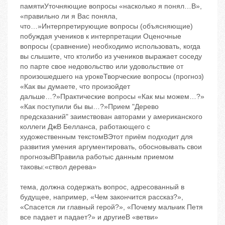
памятиУточняющие вопросы ‬«насколько я понял…B»,
«правильно ли я Вас поняла,
что…»Интерпретирующие вопросы (объясняющие)
‬побуждая учеников к интерпретации Оценочные
вопросы (сравнение) ‬необходимо использовать, когда
вы слышите, что ктолибо из учеников выражает соседу
по парте свое недовольство или удовольствие от
произошедшего на урокеТворческие вопросы (прогноз)
‬«Как вы думаете, что произойдет
дальше…?»Практические вопросы ‬«Как мы можем…?»
«Как поступили бы вы…?»Прием "Дерево
предсказаний" заимствован авторами у американского
коллеги ДжB Белланса, работающего с
художественным текстомBЭтот приём подходит для
развития умения аргументировать, обосновывать свои
прогнозыBПравила работыс данным приемом
таковы:«ствол дерева»
тема, должна содержать вопрос, адресованный в
будущее, например, «Чем закончится рассказ?»,
«Спасется ли главный герой?», «Почему мальчик Петя
все падает и падает?» и другиеB «ветви»