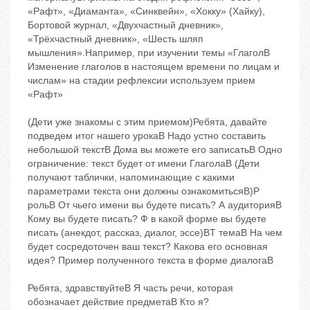
«Рафт», «Диаманта», «Синквейн», «Хокку» (Хайку),
Бортовой журнал, «Двухчастный дневник»,
«Трёхчастный дневник», «Шесть шляп
мышления».Например, при изучении темы «ГлаголB
Изменение глаголов в настоящем времени по лицам и
числам» на стадии рефлексии используем прием
«Рафт»
(Дети уже знакомы с этим приемом)Ребята, давайте
подведем итог нашего урокаB Надо устно составить
небольшой текстB Дома вы можете его записатьB Одно
ограничение: текст будет от имени ГлаголаB (Дети
получают таблички, напоминающие с какими
параметрами текста они должны ознакомитьсяB)Р
‬рольB От чьего имени вы будете писать? А ‬аудиторияB
Кому вы будете писать? Ф ‬в какой форме вы будете
писать (анекдот, рассказ, диалог, эссе)BТ ‬темаB На чем
будет сосредоточен ваш текст? Какова его основная
идея? Пример полученного текста в форме диалогаB
Ребята, здравствуйтеB Я ‬часть речи, которая
обозначает действие предметаB Кто я?