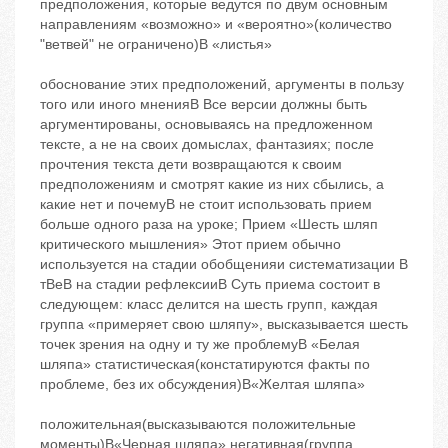
предположения, которые ведутся по двум основным
направлениям ‬«возможно» и «вероятно»(количество
"ветвей" не ограничено)B «листья»
обоснование этих предположений, аргументы в пользу
того или иного мненияB Все версии должны быть
аргументированы, основываясь на предложенном
тексте, а не на своих домыслах, фантазиях; после
прочтения текста дети возвращаются к своим
предположениям и смотрят какие из них сбылись, а
какие нет и почемуB не стоит использовать прием
больше одного раза на уроке; Прием «Шесть шляп
критического мышления» Этот прием обычно
используется на стадии обобщенияи систематизации B
тBеB на стадии рефлексииB Суть приема состоит в
следующем: класс делится на шесть групп, каждая
группа «примеряет свою шляпу», высказывается шесть
точек зрения на одну и ту же проблемуB «Белая
шляпа» статистическая(констатируются факты по
проблеме, без их обсуждения)B«Желтая шляпа»
положительная(высказываются положительные
моменты)B«Черная шляпа» негативная(группа