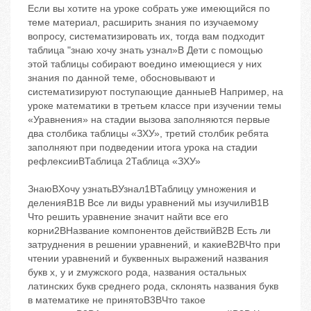
Если вы хотите на уроке собрать уже имеющийся по
теме материал, расширить знания по изучаемому
вопросу, систематизировать их, тогда вам подходит
таблица "знаю хочу знать ‬узнал»B Дети с помощью
этой таблицы собирают воедино имеющиеся у них
знания по данной теме, обосновывают и
систематизируют поступающие данныеB Например, на
уроке математики в третьем классе при изучении темы
«Уравнения» на стадии вызова заполняются первые
два столбика таблицы «ЗХУ», третий столбик ребята
заполняют при подведении итога урока на стадии
рефлексииBТаблица 2Таблица «ЗХУ»
ЗнаюBХочу узнатьBУзнал1BТаблицу умножения и
деленияB1B Все ли виды уравнений мы изучилиB1B
Что решить уравнение ‬значит найти все его
корни2BНазвание компонентов действийB2B Есть ли
затруднения в решении уравнений, и какиеB2BЧто при
чтении уравнений и буквенных выражений названия
букв х, у и zмужского рода, названия остальных
латинских букв ‬среднего рода, склонять названия букв
в математике не принятоB3BЧто такое