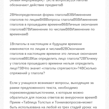
(новая информация)? (есть вопросы)1BГлаголы
обозначают действие предметаB
2BНеопределенная форма глаголаB3BИзменение
глаголов по лицамB4BВопросы глаголаB5BИзменение
глаголов в прошедшем времениB6BЛичные окончания
глаголовB7BИзменение по числамB8BИзменение по
временамB
1Bглаголы в настоящем и будущем времени
изменяются по лицам и числамB2BОкончания
глаголов в настоящем времени ‬это личные окончания
глаголовBB1BКак определить лицо глагола?2BПочему
у глаголов прошедшего времени нельзя определить
лицо?3BЧто значит «глаголы спрягаются»?4BСколько
спряжений у глагола?
Если у учащихся возникают вопросы, выходящие за
рамки предложенного текста, необходимо
порекомендоватьисточники, к которым можно
обратиться для поиска ответов во внеурочное времяB
Прием «Таблица Толстых и Тонкихвопросов»может
быть использована на любой из трех стадий урока: на