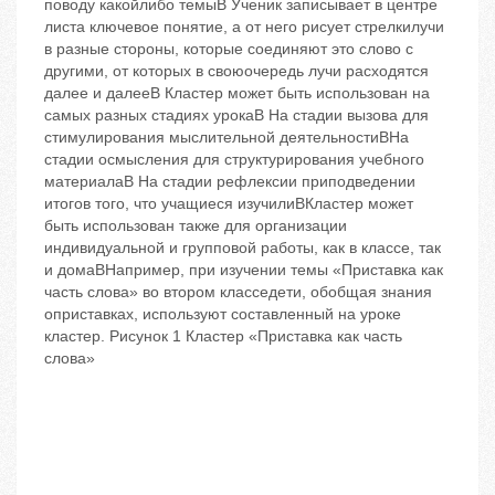
поводу какойлибо темыB Ученик записывает в центре
листа ключевое понятие, а от него рисует стрелкилучи
в разные стороны, которые соединяют это слово с
другими, от которых в своюочередь лучи расходятся
далее и далееB Кластер может быть использован на
самых разных стадиях урокаB На стадии вызова ‬для
стимулирования мыслительной деятельностиBНа
стадии осмысления ‬для структурирования учебного
материалаB На стадии рефлексии ‬приподведении
итогов того, что учащиеся изучилиBКластер может
быть использован также для организации
индивидуальной и групповой работы, как в классе, так
и домаBНапример, при изучении темы «Приставка как
часть слова» во втором класседети, обобщая знания
оприставках, используют составленный на уроке
кластер. Рисунок 1 Кластер «Приставка как часть
слова»