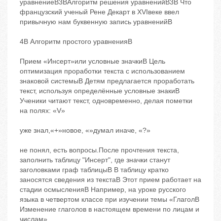
уравнениеB3BАлгоритм решения уравненийB3B Что
французский ученый Рене Декарт в ХVIвеке ввел
привычную нам буквенную запись уравненийB
4B Алгоритм простого уравненияB
Прием «Инсерт»или условные значкиB Цель
оптимизация проработки текста с использованием
знаковой системыB Детям предлагается проработать
текст, используя определённые условные знакиB
Ученики читают текст, одновременно, делая пометки
на полях: «V»
уже знал,«+»новое, «»думал иначе, «?»
не понял, есть вопросы.После прочтения текста,
заполнить таблицу "Инсерт", где значки станут
заголовками граф таблицыB В таблицу кратко
заносятся сведения из текстаB Этот прием работает на
стадии осмысленияB Например, на уроке русского
языка в четвертом классе при изучении темы «ГлаголB
Изменение глаголов в настоящем времени по лицам и
числам».