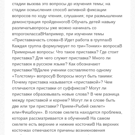
стадии вызова это вопросы до изучения темы; на
стадии осмысления способ активной фиксации
вопросов по ходу чтения, слушания; при размышлении
демонстрация пройденногоB Обучать детей навыку
различатьвопросы уже можно начинать со
второгоклассаBНапример, при изучении темы
«Приставкачасть слова»B Идет работа в группахB
Каждая группа формулирует по три«Тонких» вопросаB
Примерные вопросы: Что такое приставка? Где стоит
приставка? Для чего служит приставка? Много ли
приставок в русском языке? Как обозначают
приставки?BДалее ученики составляютпо одному
«Толстому» вопросуB Вопросы могут быть такими:
Почему приставка называется «приставкой»? Чем
отличаются приставки от суффиксов? Могут ли
приставки образовывать новые слова? В чем разница
между приставкой и корнем? Могут ли в слове быть
две или три приставки? Прием«Рыбий скелет»
или«Фишбоун». В голове скелета находится проблема,
которая рассматривается в обученииB На самом
скелете есть верхние и нижние косточкиB На верхних
косточках отмечаются причины возникновения