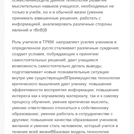
осмыслениеBЦель данной технологии развитие
мыслительных навыков учащихся, необходимых не
только в учебе, но и в обычной жизни (умение
принимать взвешенные решения, работать с
информацией, анализировать различные стороны
явлений и тBпB)B
Роль учителя в ТРКМ: направляет усилия учеников в
определенное русло;сталкивает различные суждения;
создает условия, побуждающие к принятию
самостоятельных решений; дает учащимся
возможность самостоятельно делать выводы;
подготавливает новые познавательные ситуации
внутри уже существующихBПреимущества технологии
критического мышления дает ученику: повышение
эффективности восприятия информации; повышение
интереса как к изучаемому материалу, так и к самому
процессу обучения; умение критически мыслить;
умение ответственно относиться к собственному
образованию; умение работать в сотрудничестве с
другими; повышение качества образования учеников;
желание и умение стать человеком, который учится в
течение всей жизниBБазовая модель технологии