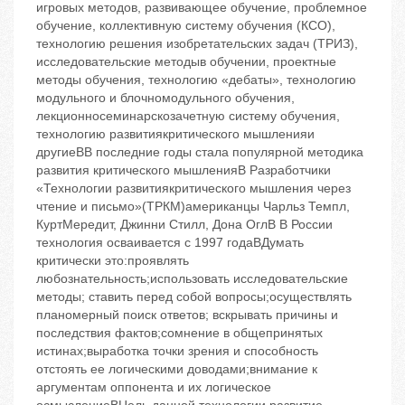
игровых методов, развивающее обучение, проблемное
обучение, коллективную систему обучения (КСО),
технологию решения изобретательских задач (ТРИЗ),
исследовательские методыв обучении, проектные
методы обучения, технологию «дебаты», технологию
модульного и блочномодульного обучения,
лекционносеминарскозачетную систему обучения,
технологию развитиякритического мышленияи
другиеBВ последние годы стала популярной методика
развития критического мышленияB Разработчики
«Технологии развитиякритического мышления через
чтение и письмо»(ТРКМ)‬американцы Чарльз Темпл,
КуртМередит, Джинни Стилл, Дона ОглB В России
технология осваивается с 1997 годаBДумать
критически это:проявлять
любознательность;использовать исследовательские
методы; ставить перед собой вопросы;осуществлять
планомерный поиск ответов; вскрывать причины и
последствия фактов;сомнение в общепринятых
истинах;выработка точки зрения и способность
отстоять ее логическими доводами;внимание к
аргументам оппонента и их логическое