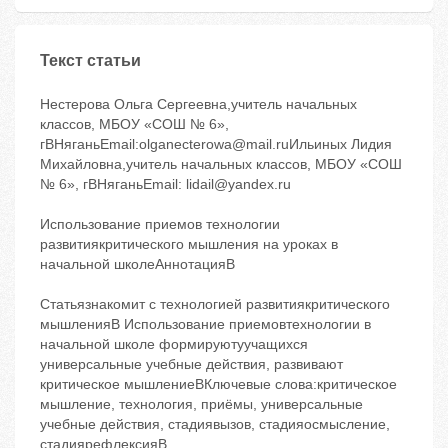
Текст статьи
Нестерова Ольга Сергеевна,учитель начальных
классов, МБОУ «СОШ № 6»,
гBНяганьEmail:olganecterowa@mail.ruИльиных Лидия
Михайловна,учитель начальных классов, МБОУ «СОШ
№ 6», гBНяганьEmail: lidail@yandex.ru
Использование приемов технологии
развитиякритического мышления на уроках в
начальной школеАннотацияB
Статьязнакомит с технологией развитиякритического
мышленияB Использование приемовтехнологии в
начальной школе формируютуучащихся
универсальные учебные действия, развивают
критическое мышлениеBКлючевые слова:критическое
мышление, технология, приёмы, универсальные
учебные действия, стадиявызов, стадияосмысление,
стадиярефлексияB