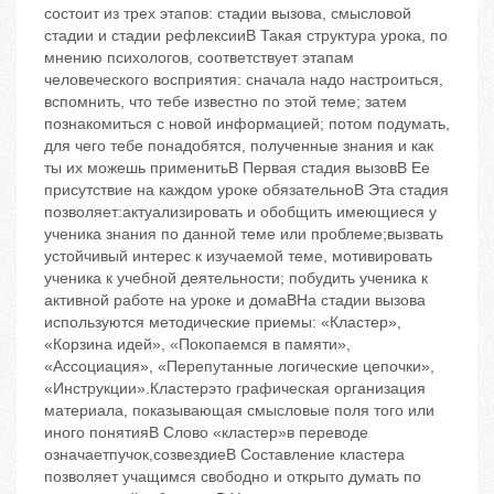
состоит из трех этапов: стадии вызова, смысловой
стадии и стадии рефлексииB Такая структура урока, по
мнению психологов, соответствует этапам
человеческого восприятия: сначала надо настроиться,
вспомнить, что тебе известно по этой теме; затем
познакомиться с новой информацией; потом подумать,
для чего тебе понадобятся, полученные знания и как
ты их можешь применитьB Первая стадия ‬вызовB Ее
присутствие на каждом уроке обязательноB Эта стадия
позволяет:актуализировать и обобщить имеющиеся у
ученика знания по данной теме или проблеме;вызвать
устойчивый интерес к изучаемой теме, мотивировать
ученика к учебной деятельности; побудить ученика к
активной работе на уроке и домаBНа стадии вызова
используются методические приемы: «Кластер»,
«Корзина идей», «Покопаемся в памяти»,
«Ассоциация», «Перепутанные логические цепочки»,
«Инструкции».Кластер‬это графическая организация
материала, показывающая смысловые поля того или
иного понятияB Слово «кластер»в переводе
означаетпучок,созвездиеB Составление кластера
позволяет учащимся свободно и открыто думать по