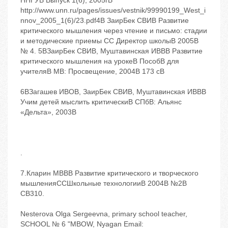
ННГУB Выпуск 1(6), 2005гB
http://www.unn.ru/pages/issues/vestnik/99990199_West_i
nnov_2005_1(6)/23.pdf4B ЗаирБек СBИB Развитие
критического мышления через чтение и письмо: стадии
и методические приемы CC Директор школыB 2005B
№ 4. 5BЗаирБек СBИB, Муштавинская ИBВB Развитие
критического мышления на урокеB ПособB для
учителяB МB: Просвещение, 2004B 173 cB
6BЗагашев ИBОB, ЗаирБек СBИB, Муштавинская ИBВB
Учим детей мыслить критическиB СПбB: Альянс
«Дельта», 2003B
.
7.Кларин МBВB Развитие критического и творческого
мышленияCCШкольные технологииB 2004B №2B
CB310.
Nesterova Olga Sergeevna, primary school teacher,
SCHOOL № 6 "MBOW, Nyagan Email: