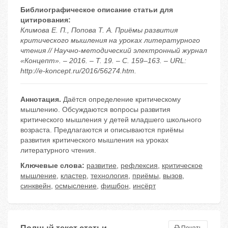
Библиографическое описание статьи для
цитирования:
Климова Е. П., Попова Т. А. Приёмы развития
критического мышления на уроках литературного
чтения // Научно-методический электронный журнал
«Концепт». – 2016. – Т. 19. – С. 159–163. – URL:
http://e-koncept.ru/2016/56274.htm.
Аннотация.
Даётся определение критическому
мышлению. Обсуждаются вопросы развития
критического мышления у детей младшего школьного
возраста. Предлагаются и описываются приёмы
развития критического мышления на уроках
литературного чтения.
Ключевые слова:
развитие
,
рефлексия
,
критическое
мышление
,
кластер
,
технология
,
приёмы
,
вызов
,
синквейн
,
осмысление
,
фишбон
,
инсёрт