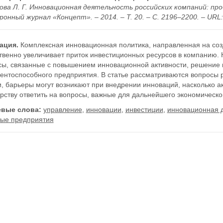
ва Л. Г. Инновационная деятельность российских компаний: пр
онный журнал «Концепт». – 2014. – Т. 20. – С. 2196–2200. – URL: h
ация.
Комплексная инновационная политика, направленная на соз
твенно увеличивает приток инвестиционных ресурсов в компанию.
сы, связанные с повышением инновационной активности, решение к
рентоспособного предприятия. В статье рассматриваются вопросы 
, барьеры могут возникают при внедрении инноваций, насколько ак
рству ответить на вопросы, важные для дальнейшего экономическо
вые слова:
управление
,
инновации
,
инвестиции
,
инновационная 
ные предприятия