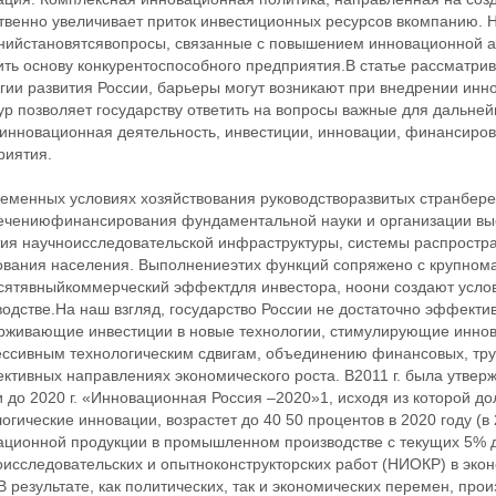
твенно увеличивает приток инвестиционных ресурсов вкомпанию.
нийстановятсявопросы, связанные с повышением инновационной ак
ить основу конкурентоспособного предприятия.В статье рассматр
гии развития России, барьеры могут возникают при внедрении инно
ур позволяет государству ответить на вопросы важные для дальне
:инновационная деятельность, инвестиции, инновации, финансиро
риятия.
ременных условиях хозяйствования руководстворазвитых странбере
ечениюфинансирования фундаментальной науки и организации выс
тия научноисследовательской инфраструктуры, системы распростр
ования населения. Выполнениеэтих функций сопряжено с крупном
сятявныйкоммерческий эффектдля инвестора, ноони создают усло
водстве.На наш взгляд, государство России не достаточно эффект
рживающие инвестиции в новые технологии, стимулирующие иннов
ессивным технологическим сдвигам, объединению финансовых, тр
ктивных направлениях экономического роста. В2011 г. была утвер
и до 2020 г. «Инновационная Россия –2020»1, исходя из которой 
огические инновации, возрастет до 40 50 процентов в 2020 году (в 
ационной продукции в промышленном производстве с текущих 5% д
исследовательских и опытноконструкторских работ (НИОКР) в эконо
В результате, как политических, так и экономических перемен, пр