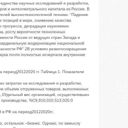
 единства научных исследований и разработок,
ов и интеллектуального капитала из России. В
телей высокотехнологичной техники. “Падение
х позиций в мире, снижению качества
о прогресса, деградации наукоемких
а, росту вероятности техногенных
имости России от ведущих стран Запада и
й кардинальную модернизацию национальной
пасности РФ”.2В условиях резкогосокращения
аука почти полностью исчерпала внутренние
 период20122020 гг..Таблица 1. Показатели
х затратах на исследования и разработки,
ем объеме отгруженных товаров, выполненных
11,0Удельный вес организаций, осуществлявших
производства, %C9,810,010,513,020.0
 в РФ на период20122020гг..
, остальное –бизнес. Однако, по замыслу