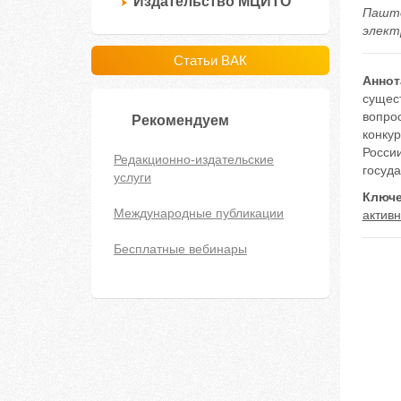
Издательство МЦИТО
Пашто
электр
Статьи ВАК
Аннот
сущес
вопро
Рекомендуем
конку
России
Редакционно-издательские
госуда
услуги
Ключе
Международные публикации
актив
Бесплатные вебинары