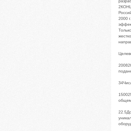
разра
2КОНЦ
Россий
2000 
эффек
Тольк
жестк
направ
Целевы
20082
поданн
34Чис
150025
общем
22.5До
уникал
обору