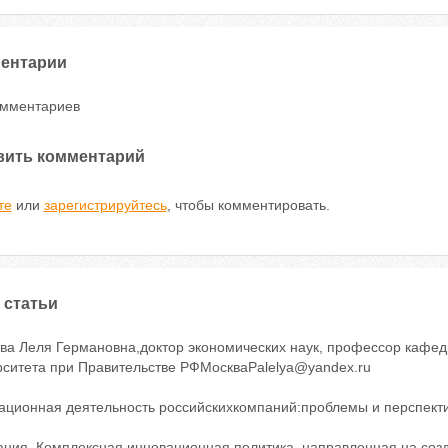
ентарии
омментариев
вить комментарий
те
или
зарегистрируйтесь
, чтобы комментировать.
 статьи
ва Леля Германовна,доктор экономических наук, профессор каф
рситета при Правительстве РФМоскваPalelya@yandex.ru
ационная деятельность российскихкомпаний:проблемы и перспект
ация. Комплексная инновационная политика, направленная на соз