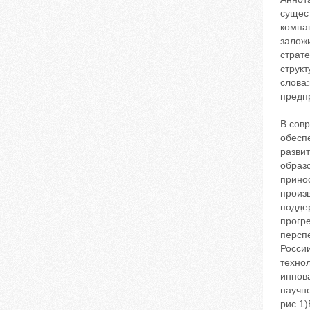
сущес
компа
залож
страте
структ
слова
предп
В сов
обесп
разви
образ
прино
произ
подде
прогр
перспе
Росси
технол
иннов
научно
рис.1)