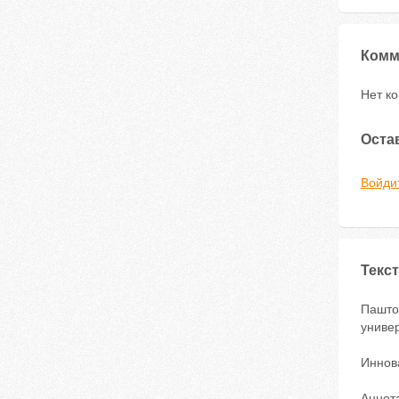
Комм
Нет к
Оста
Войди
Текст
Пашто
униве
Иннов
Аннот