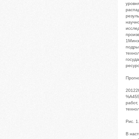
уровня
распад
резуль
научно
иссле
произв
1Минэк
подры
технол
госуд
ресурс
Прогно
20122
%A455
работ,
техно
Рис. 1
В нас