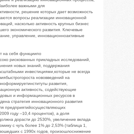
 Наиболее важными для
тивности, решение которых дает возможность
иваются вопросы реализации инновационной
ваций, насколько активность крупных бизнес
йшего экономического развития. Ключевые
вание, управление, инновационноактивные
т на себя функциипо
око рискованных прикладных исследований,
анения новых знаний, поддержания
асштабными инвестициями,которые не всегда
виябыстрогороста нововведений на
ивноформируетинституты развития,
ационную активность, содействующие
удовых и информационных ресурсов в
ждена стратегия инновационного развития
доля предприятийосуществляющих
2009 году –10,4 процентов), а доля
олжна дорасти до 2530%, увеличение вклада
мику с чуть более 1% до 2,53% (таблица 1,
оизошедших с 1990х годов, произошлоснижение