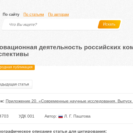
По сайту
По статьям
По авторам
Искать
овационная деятельность российских ко
спективы
одная публикация
дыдущая статья
к:
Приложение 20. «Современные научные исследования. Выпуск 
4703
УДК 001
Автор:
Л. Г. Паштова
ографическое описание статьи для цитирования: