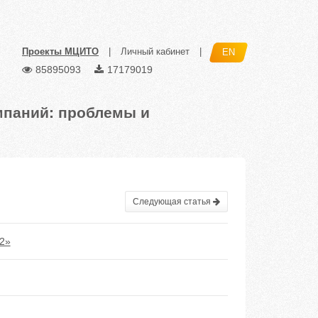
Проекты МЦИТО
|
Личный кабинет
|
EN
85895093
17179019
мпаний: проблемы и
Следующая статья
2»