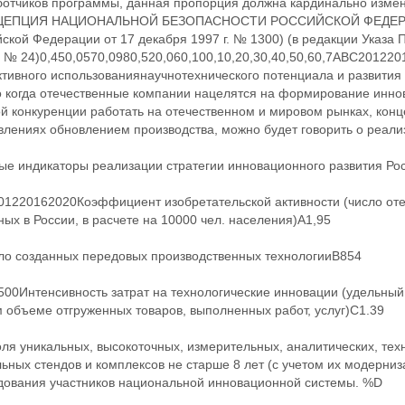
ботчиков программы, данная пропорция должна кардинально измени
ЕПЦИЯ НАЦИОНАЛЬНОЙ БЕЗОПАСНОСТИ РОССИЙСКОЙ ФЕДЕРАЦИ
ской Федерации от 17 декабря 1997 г. № 1300) (в редакции Указа
г. № 24)0,450,0570,0980,520,060,100,10,20,30,40,50,60,7ABC2012
тивного использованиянаучнотехнического потенциала и развития 
о когда отечественные компании нацелятся на формирование иннов
ой конкуренции работать на отечественном и мировом рынках, кон
лениях обновлением производства, можно будет говорить о реализ
е индикаторы реализации стратегии инновационного развития Росс
01220162020Коэффициент изобретательской активности (число оте
ых в России, в расчете на 10000 чел. населения)A1,95
ло созданных передовых производственных технологииB854
00Интенсивность затрат на технологические инновации (удельный 
 объеме отгруженных товаров, выполненных работ, услуг)C1.39
ля уникальных, высокоточных, измерительных, аналитических, тех
ьных стендов и комплексов не старше 8 лет (с учетом их модерни
дования участников национальной инновационной системы. %D