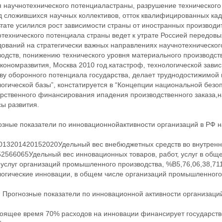
 научнотехнического потенциаластраны, разрушение технического
 сложившихся научных коллективов, отток квалифицированных кадр
тате усилился рост зависимости страны от иностранных производи
технического потенциала страны ведет к утрате Россией передовы
дований на стратегически важных направлениях научнотехническог
одств, понижению технического уровня материального производств
ономразвития, Москва 2010 год.катастроф, технологической завис
ву оборонного потенциала государства, делает труднодостижимо
огической базы”, констатируется в “Концепции национальной безо
арственного финансирования ипадения производственного заказа,н
ы развития.
зные показатели по инновационнойактивности организаций в РФ на
013201420152020Удельный вес внебюджетных средств во внутренни
2566065Удельный вес инновационных товаров, работ, услуг в общ
 услуг организаций промышленного производства, %B5,76,06,38,7
логические инновации, в общем числе организаций промышленного 
. Прогнозные показатели по инновационной активности организаций
тоящее время 70% расходов на инновации финансирует государство