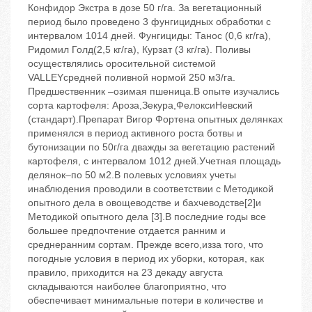
Конфидор Экстра в дозе 50 г/га. За вегетационный
период было проведено 3 фунгицидных обработки с
интервалом 1014 дней. Фунгициды: Танос (0,6 кг/га),
Ридомил Голд(2,5 кг/га), Курзат (3 кг/га). Поливы
осуществлялись оросительной системой
VALLEYсредней поливной нормой 250 м3/га.
Предшественник –озимая пшеница.В опыте изучались
сорта картофеля: Ароза,Зекура,ФелоксиНевский
(стандарт).Препарат Вигор Фортена опытных делянках
применялся в период активного роста ботвы и
бутонизации по 50г/га дважды за вегетацию растений
картофеля, с интервалом 1012 дней.Учетная площадь
делянок–по 50 м2.В полевых условиях учеты
инаблюдения проводили в соответствии с Методикой
опытного дела в овощеводстве и бахчеводстве[2]и
Методикой опытного дела [3].В последние годы все
большее предпочтение отдается ранним и
среднеранним сортам. Прежде всего,изза того, что
погодные условия в период их уборки, которая, как
правило, приходится на 23 декаду августа
складываются наиболее благоприятно, что
обеспечивает минимальные потери в количестве и