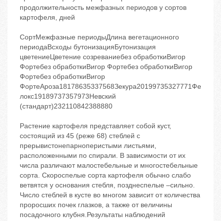
продолжительность межфазных периодов у сортов
картофеля, дней
СортМежфазные периодыДлина вегетационного
периодаВсходы бутонизацияБутонизация
цветениеЦветение созреваниебез обработкиВигор
Фортебез обработкиВигор Фортебез обработкиВигор
Фортебез обработкиВигор
ФортеАроза18178635337568Зекура20199735327771Фе
локс19189737357973Невский
(стандарт)232110842388880
Растение картофеля представляет собой куст,
состоящий из 45 (реже 68) стеблей с
прерывистонепарноперистыми листьями,
расположенными по спирали. В зависимости от их
числа различают малостебельные и многостебельные
сорта. Скороспелые сорта картофеля обычно слабо
ветвятся у основания стебля, позднеспелые –сильно.
Число стеблей в кусте во многом зависит от количества
проросших почек глазков, а также от величины
посадочного клубня.Результаты наблюдений