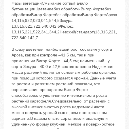
Фазы вегетацииСмыкание ботвыНачало
бутонизацииЦветениебез обработкиВигор Фортебез
обработкиВигор Фортебез обработкиВигор ФортеАроза
14,115,922,023,041,544,5Зекура
13,515,621,722,540,042,6Фелокс
13,115,221,522,341,344,2Невский(стандарт)13,315,221,
722,840,142,7
В фазу цветения: наибольший рост составил у сорта
Ароза, как при контроле –41,5 см, так и при
применении Вигор Форте –44,5 см; наименьший –у
сорта Зекура –40,0 и 42,6 соответственно.Надземная
масса растений является основным рабочим органом,
при помощи которого создается урожай. Данные учета
за ростом и развитием растений показали, что
опрыскивание препаратом Вигор Форте
способствовало увеличению интенсивности роста
растений картофеля.Следовательно, от растений с
высокой интенсивностью роста надземной части
можно получать урожай выше, чем в контрольном
варианте.В нашем опыте сорта имели овальную и
удлиненную форму клубней, мелкое и поверхностное