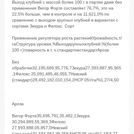
Выход клубней с массой более 100 г в партии даже без
применения Вигор Форте составляет 76,7%, это на
22,5% больше, чем в контроле и на 11,621,0% по
сравнению с выходом крупных клубней в вариантах с
сортами Зекура и Фелокс. Сорт
Применение регулятора роста растенийУрожайность,т/
гаСтруктура урожая,%Выходкрупныхклубней,%(более
100 г.)товарность в т. ч.стандартнестандартАроза
Без
обработки32,195,689,95,776,7Зекура27,393,887,95,965
,1Фелокс 25,091,485,46,055,7Невский
(стандарт)28,492,182,010,154,2НСР 05т/га/%1,27/4,50
Ароза
Вигор Форте35,696,791,35,482,1Зекура
30,294,889,55,369,3Фелокс
27,993,888,05,857,0Невский
(стандарт)31,594,084,39,759,5НСР 05 т/га/%1,18/3,77