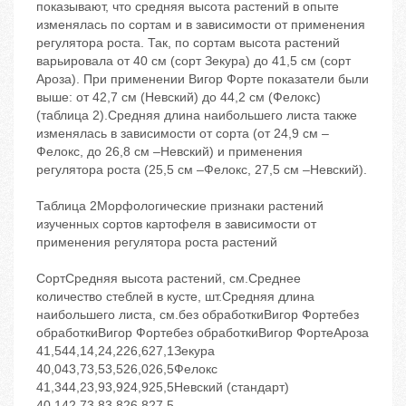
показывают, что средняя высота растений в опыте
изменялась по сортам и в зависимости от применения
регулятора роста. Так, по сортам высота растений
варьировала от 40 см (сорт Зекура) до 41,5 см (сорт
Ароза). При применении Вигор Форте показатели были
выше: от 42,7 см (Невский) до 44,2 см (Фелокс)
(таблица 2).Средняя длина наибольшего листа также
изменялась в зависимости от сорта (от 24,9 см –
Фелокс, до 26,8 см –Невский) и применения
регулятора роста (25,5 см –Фелокс, 27,5 см –Невский).
Таблица 2Морфологические признаки растений
изученных сортов картофеля в зависимости от
применения регулятора роста растений
СортСредняя высота растений, см.Среднее
количество стеблей в кусте, шт.Средняя длина
наибольшего листа, см.без обработкиВигор Фортебез
обработкиВигор Фортебез обработкиВигор ФортеАроза
41,544,14,24,226,627,1Зекура
40,043,73,53,526,026,5Фелокс
41,344,23,93,924,925,5Невский (стандарт)
40,142,73,83,826,827,5