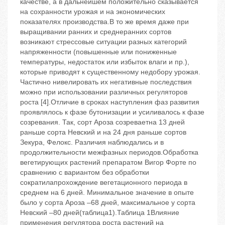
качестве, а в дальнейшем положительно сказывается
на сохранности урожая и на экономических
показателях производства.В то же время даже при
выращивании ранних и среднеранних сортов
возникают стрессовые ситуации разных категорий
напряженности (повышенные или пониженные
температуры, недостаток или избыток влаги и пр.),
которые приводят к существенному недобору урожая.
Частично нивелировать их негативные последствия
можно при использовании различных регуляторов
роста [4].Отличие в сроках наступления фаз развития
проявлялось к фазе бутонизации и усиливалось к фазе
созревания. Так, сорт Ароза созреваетна 13 дней
раньше сорта Невский и на 24 дня раньше сортов
Зекура, Фелокс. Различия наблюдались и в
продолжительности межфазных периодов.Обработка
вегетирующих растений препаратом Вигор Форте по
сравнению с вариантом без обработки
сократилапрохождение вегетационного периода в
среднем на 6 дней. Минимальное значение в опыте
было у сорта Ароза –68 дней, максимальное у сорта
Невский –80 дней(таблица1).Таблица 1Влияние
применения регулятора роста растений на