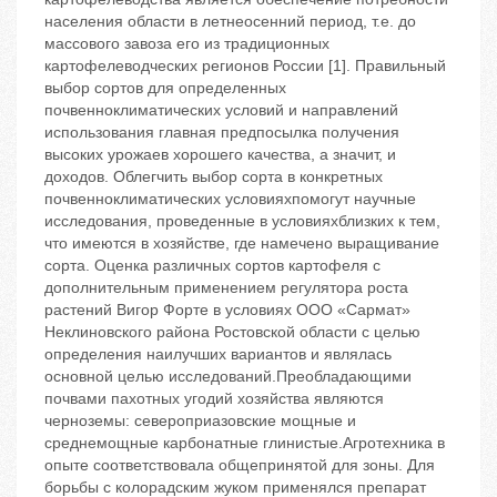
населения области в летнеосенний период, т.е. до
массового завоза его из традиционных
картофелеводческих регионов России [1]. Правильный
выбор сортов для определенных
почвенноклиматических условий и направлений
использования главная предпосылка получения
высоких урожаев хорошего качества, а значит, и
доходов. Облегчить выбор сорта в конкретных
почвенноклиматических условияхпомогут научные
исследования, проведенные в условияхблизких к тем,
что имеются в хозяйстве, где намечено выращивание
сорта. Оценка различных сортов картофеля с
дополнительным применением регулятора роста
растений Вигор Форте в условиях ООО «Сармат»
Неклиновского района Ростовской области с целью
определения наилучших вариантов и являлась
основной целью исследований.Преобладающими
почвами пахотных угодий хозяйства являются
черноземы: североприазовские мощные и
среднемощные карбонатные глинистые.Агротехника в
опыте соответствовала общепринятой для зоны. Для
борьбы с колорадским жуком применялся препарат