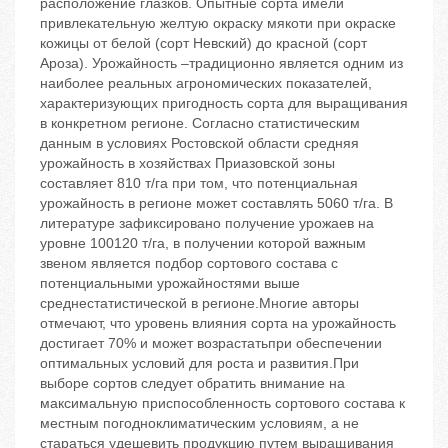
расположение глазков. Опытные сорта имели
привлекательную желтую окраску мякоти при окраске
кожицы от белой (сорт Невский) до красной (сорт
Ароза). Урожайность –традиционно является одним из
наиболее реальных агрономических показателей,
характеризующих пригодность сорта для выращивания
в конкретном регионе. Согласно статистическим
данным в условиях Ростовской области средняя
урожайность в хозяйствах Приазовской зоны
составляет 810 т/га при том, что потенциальная
урожайность в регионе может составлять 5060 т/га. В
литературе зафиксировано получение урожаев на
уровне 100120 т/га, в получении которой важным
звеном является подбор сортового состава с
потенциальными урожайностями выше
среднестатистической в регионе.Многие авторы
отмечают, что уровень влияния сорта на урожайность
достигает 70% и может возрастатьпри обеспечении
оптимальных условий для роста и развития.При
выборе сортов следует обратить внимание на
максимальную приспособленность сортового состава к
местным погодноклиматическим условиям, а не
стараться удешевить продукцию путем выращивания