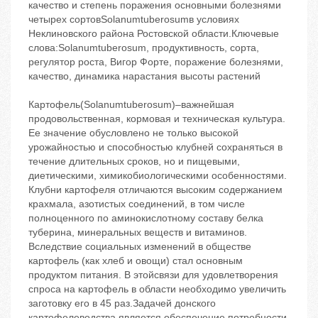
качество и степень поражения основными болезнями
четырех сортовSolanumtuberosumв условиях
Неклиновского района Ростовской области.Ключевые
слова:Solanumtuberosum, продуктивность, сорта,
регулятор роста, Вигор Форте, поражение болезнями,
качество, динамика нарастания высоты растений
Картофель(Solanumtuberosum)–важнейшая
продовольственная, кормовая и техническая культура.
Ее значение обусловлено не только высокой
урожайностью и способностью клубней сохраняться в
течение длительных сроков, но и пищевыми,
диетическими, химикобиологическими особенностями.
Клубни картофеля отличаются высоким содержанием
крахмала, азотистых соединений, в том числе
полноценного по аминокислотному составу белка
туберина, минеральных веществ и витаминов.
Вследствие социальных изменений в обществе
картофель (как хлеб и овощи) стал основным
продуктом питания. В этойсвязи для удовлетворения
спроса на картофель в области необходимо увеличить
заготовку его в 45 раз.Задачей донского
картофелеводства является обеспечение потребности