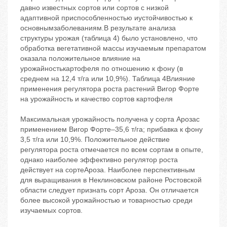
давно известных сортов или сортов с низкой
адаптивной приспособленностью иустойчивостью к
основнымзаболеваниям.В результате анализа
структуры урожая (таблица 4) было установлено, что
обработка вегетативной массы изучаемым препаратом
оказала положительное влияние на
урожайностькартофеля по отношению к фону (в
среднем на 12,4 т/га или 10,9%). Таблица 4Влияние
применения регулятора роста растений Вигор Форте
на урожайность и качество сортов картофеля
Максимальная урожайность получена у сорта Арозас
применением Вигор Форте–35,6 т/га; прибавка к фону
3,5 т/га или 10,9%. Положительное действие
регулятора роста отмечается по всем сортам в опыте,
однако наиболее эффективно регулятор роста
действует на сортеАроза. Наиболее перспективным
для выращивания в Неклиновском районе Ростовской
области следует признать сорт Ароза. Он отличается
более высокой урожайностью и товарностью среди
изучаемых сортов.