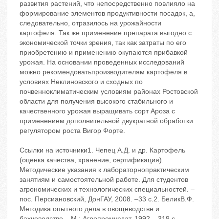
развития растений, что непосредственно повлияло на
формирование элементов продуктивности посадок, а,
следовательно, отразилось на урожайности
картофеля. Так же применение препарата выгодно с
экономической точки зрения, так как затраты по его
приобретению и применению окупаются прибавкой
урожая. На основании проведенных исследований
можно рекомендоватьпроизводителям картофеля в
условиях Неклиновского и сходных по
почвенноклиматическим условиям районах Ростовской
области для получения высокого стабильного и
качественного урожая выращивать сорт Ароза с
применением дополнительной двукратной обработки
регулятором роста Вигор Форте.
Ссылки на источники1. Чепец А.Д. и др. Картофель
(оценка качества, хранение, сертификация).
Методические указания к лабораторнопрактическим
занятиям и самостоятельной работе. Для студентов
агрономических и технологических специальностей. –
пос. Персиановский, ДонГАУ, 2008. –33 с.2. БеликВ.Ф.
Методика опытного дела в овощеводстве и
бахчеводстве. –М.: Агропромиздат, 1992. –319 с.