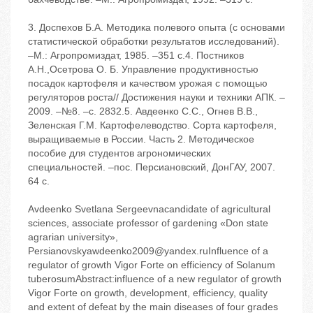
3. Доспехов Б.А. Методика полевого опыта (с основами
статистической обработки результатов исследований).
–М.: Агропромиздат, 1985. –351 с.4. Постников
А.Н.,Осетрова О. Б. Управление продуктивностью
посадок картофеля и качеством урожая с помощью
регуляторов роста// Достижения науки и техники АПК. –
2009. –№8. –с. 2832.5. Авдеенко С.С., Огнев В.В.,
Зеленская Г.М. Картофелеводство. Сорта картофеля,
выращиваемые в России. Часть 2. Методическое
пособие для студентов агрономических
специальностей. –пос. Персиановский, ДонГАУ, 2007.
64 с.
Avdeenko Svetlana Sergeevnacandidate of agricultural
sciences, associate professor of gardening «Don state
agrarian university»,
Persianovskyawdeenko2009@yandex.ruInfluence of a
regulator of growth Vigor Forte on efficiency of Solanum
tuberosumAbstract:influence of a new regulator of growth
Vigor Forte on growth, development, efficiency, quality
and extent of defeat by the main diseases of four grades