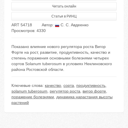
Читать онлайн
Статья в РИНЦ
ART 54718
Автор:
С. С. Авдеенко
Просмотров: 4330
Показано влияние нового регулятора роста Вигор
Форте на рост, развитие, продуктивность, качество и
степень поражения основными болезнями четырех
сортов Solanum tuberosum в условиях Неклиновского
района Ростовской области.
Ключевые слова:
качество
,
сорта
,
продуктивность
,
solanum tuberosum
,
регулятор роста
,
вигор форте
,
поражение болезнями
,
динамика нарастания высоты
растений