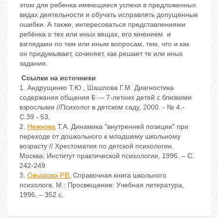
этом для ребенка имеющиеся успехи в предложенных
видах деятельности и обучать исправлять допущенные
ошибки. А также, интересоваться представлениями
ребёнка о тех или иных вещах, его мнением и
взглядами по тем или иным вопросам, тем, что и как
он придумывает, сочиняет, как решает те или иных
задания.
Ссылки на источники
1. Андрущенко Т.Ю., Шашлова Г.М. Диагностика
содержания общения 6 — 7-летних детей с близкими
взрослыми //Психолог в детском саду, 2000. - № 4.-
С.39 - 53.
2.
Нежнова
Т.А. Динамика "внутренней позиции" при
переходе от дошкольного к младшему школьному
возрасту // Хрестоматия по детской психологии.
Москва: Институт практической психологии, 1996. – С.
242-249.
3.
Овчарова Р.В.
Справочная книга школьного
психолога. М.: Просвещение: Учебная литература,
1996. – 352 с.