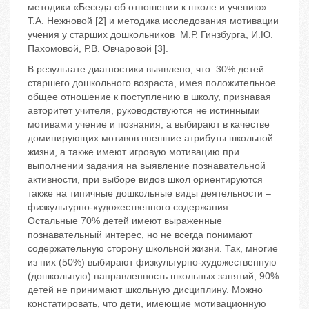
методики «Беседа об отношении к школе и учению»
Т.А. Нежновой [2] и методика исследования мотивации
учения у старших дошкольников М.Р. Гинзбурга, И.Ю.
Пахомовой, Р.В. Овчаровой [3].
В результате диагностики выявлено, что 30% детей
старшего дошкольного возраста, имея положительное
общее отношение к поступлению в школу, признавая
авторитет учителя, руководствуются не истинными
мотивами учение и познания, а выбирают в качестве
доминирующих мотивов внешние атрибуты школьной
жизни, а также имеют игровую мотивацию при
выполнении задания на выявление познавательной
активности, при выборе видов школ ориентируются
также на типичные дошкольные виды деятельности –
физкультурно-художественного содержания.
Остальные 70% детей имеют выраженные
познавательный интерес, но не всегда понимают
содержательную сторону школьной жизни. Так, многие
из них (50%) выбирают физкультурно-художественную
(дошкольную) направленность школьных занятий, 90%
детей не принимают школьную дисциплину. Можно
констатировать, что дети, имеющие мотивационную