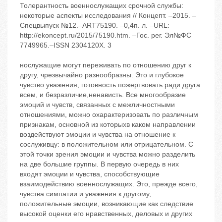
Толерантность военнослужащих срочной службы:
некоторые аспекты исследования // Концепт. –2015. –
Спецвыпуск №12.–ART75190. –0,4п. л. –URL:
http://ekoncept.ru/2015/75190.htm. –Гос. рег. Эл№ФС
7749965.–ISSN 2304120X. 3
нослужащие могут переживать по отношению друг к
другу, чрезвычайно разнообразны. Это и глубокое
чувство уважения, готовность пожертвовать ради друга
всем, и безразличие,ненависть. Все многообразие
эмоций и чувств, связанных с межличностными
отношениями, можно охарактеризовать по различным
признакам, основной из которых‬в каком направлении
воздействуют эмоции и чувства на отношение к
сослуживцу: в положительном или отрицательном. С
этой точки зрения эмоции и чувства можно разделить
на две большие группы. В первую очередь в них
входят эмоции и чувства, способствующие
взаимодействию военнослужащих. Это, прежде всего,
чувства симпатии и уважения к другому,
положительные эмоции, возникающие как следствие
высокой оценки его нравственных, деловых и других