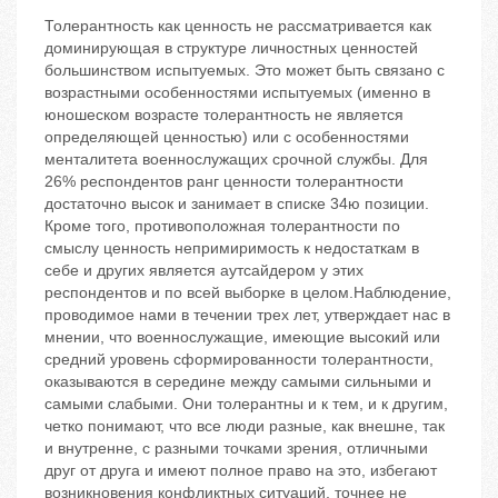
Толерантность как ценность не рассматривается как
доминирующая в структуре личностных ценностей
большинством испытуемых. Это может быть связано с
возрастными особенностями испытуемых (именно в
юношеском возрасте толерантность не является
определяющей ценностью) или с особенностями
менталитета военнослужащих срочной службы. Для
26% респондентов ранг ценности толерантности
достаточно высок и занимает в списке 3‬4ю позиции.
Кроме того, противоположная толерантности по
смыслу ценность ‬непримиримость к недостаткам в
себе и других ‬является аутсайдером у этих
респондентов и по всей выборке в целом.Наблюдение,
проводимое нами в течении трех лет, утверждает нас в
мнении, что военнослужащие, имеющие высокий или
средний уровень сформированности толерантности,
оказываются в середине между самыми сильными и
самыми слабыми. Они толерантны и к тем, и к другим,
четко понимают, что все люди разные, как внешне, так
и внутренне, с разными точками зрения, отличными
друг от друга и имеют полное право на это, избегают
возникновения конфликтных ситуаций, точнее не