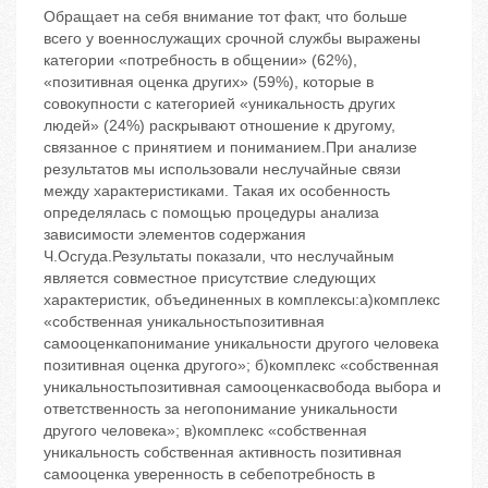
Обращает на себя внимание тот факт, что больше
всего у военнослужащих срочной службы выражены
категории «потребность в общении» (62%),
«позитивная оценка других» (59%), которые в
совокупности с категорией «уникальность других
людей» (24%) раскрывают отношение к другому,
связанное с принятием и пониманием.При анализе
результатов мы использовали неслучайные связи
между характеристиками. Такая их особенность
определялась с помощью процедуры анализа
зависимости элементов содержания
Ч.Осгуда.Результаты показали, что неслучайным
является совместное присутствие следующих
характеристик, объединенных в комплексы:а)комплекс
«собственная уникальность‬позитивная
самооценка‬понимание уникальности другого человека
‬позитивная оценка другого»; б)комплекс «собственная
уникальность‬позитивная самооценка‬свобода выбора и
ответственность за него‬понимание уникальности
другого человека»; в)комплекс «собственная
уникальность ‬собственная активность ‬позитивная
самооценка ‬уверенность в себе‬потребность в