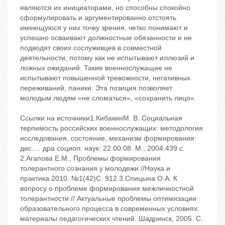
являются их инициаторами, но способны спокойно
сформулировать и аргументированно отстоять
имеющуюся у них точку зрения, четко понимают и
успешно осваивают должностные обязанности и не
подводят своих сослуживцев в совместной
деятельности, потому как не испытывают иллюзий и
ложных ожиданий. Такие военнослужащие не
испытывают повышенной тревожности, негативных
переживаний, паники. Эта позиция позволяет
молодым людям «не сломаться», «сохранить лицо».
Ссылки на источники1.КибакинМ. В. Социальная
терпимость российских военнослужащих: методология
исследования, состояние, механизм формирования:
дис.… дра социол. наук: 22.00.08. ‬М., 2004.‬439 c.
2.Агапова Е.М., Проблемы формирования
толерантного сознания у молодежи //Наука и
практика.‬2010. ‬№1(42)‬С. 9‬12.3.Спицына О.А. К
вопросу о проблеме формирования межличностной
толерантности // Актуальные проблемы оптимизации
образовательного процесса в современных условиях:
материалы педагогических чтений. ‬Шадринск, 2005. ‬С.