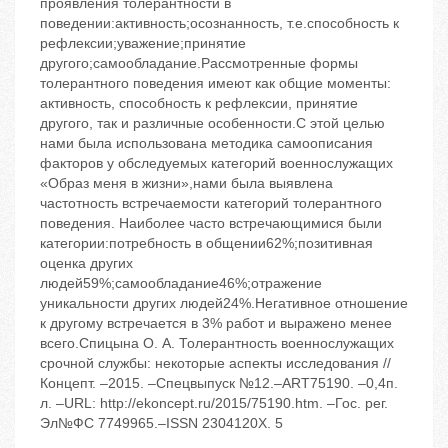
проявления толерантности в
поведении:активность;осознанность, т.е.способность к
рефлексии;уважение;принятие
другого;самообладание.Рассмотренные формы
толерантного поведения имеют как общие моменты:
активность, способность к рефлексии, принятие
другого, так и различные особенности.С этой целью
нами была использована методика самоописания
факторов у обследуемых категорий военнослужащих
«Образ меня в жизни»,нами была выявлена
частотность встречаемости категорий толерантного
поведения. Наиболее часто встречающимися были
категории:потребность в общении‬62%;позитивная
оценка других
людей‬59%;самообладание‬46%;отражение
уникальности других людей‬24%.Негативное отношение
к другому встречается в 3% работ и выражено менее
всего.Спицына О. А. Толерантность военнослужащих
срочной службы: некоторые аспекты исследования //
Концепт. –2015. –Спецвыпуск №12.–ART75190. –0,4п.
л. –URL: http://ekoncept.ru/2015/75190.htm. –Гос. рег.
Эл№ФС 7749965.–ISSN 2304120X. 5