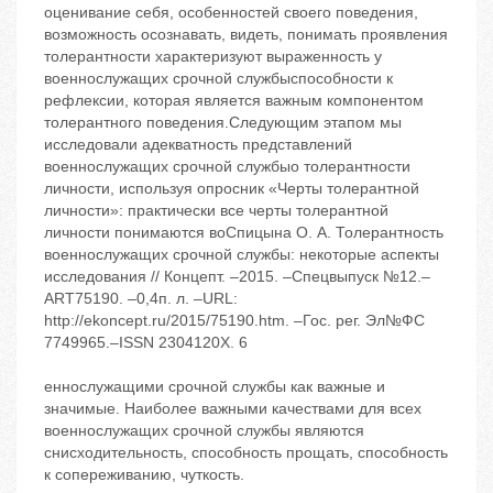
оценивание себя, особенностей своего поведения,
возможность осознавать, видеть, понимать проявления
толерантности характеризуют выраженность у
военнослужащих срочной службыспособности к
рефлексии, которая является важным компонентом
толерантного поведения.Следующим этапом мы
исследовали адекватность представлений
военнослужащих срочной службыо толерантности
личности, используя опросник «Черты толерантной
личности»: практически все черты толерантной
личности понимаются воСпицына О. А. Толерантность
военнослужащих срочной службы: некоторые аспекты
исследования // Концепт. –2015. –Спецвыпуск №12.–
ART75190. –0,4п. л. –URL:
http://ekoncept.ru/2015/75190.htm. –Гос. рег. Эл№ФС
7749965.–ISSN 2304120X. 6
еннослужащими срочной службы как важные и
значимые. Наиболее важными качествами для всех
военнослужащих срочной службы являются
снисходительность, способность прощать, способность
к сопереживанию, чуткость.