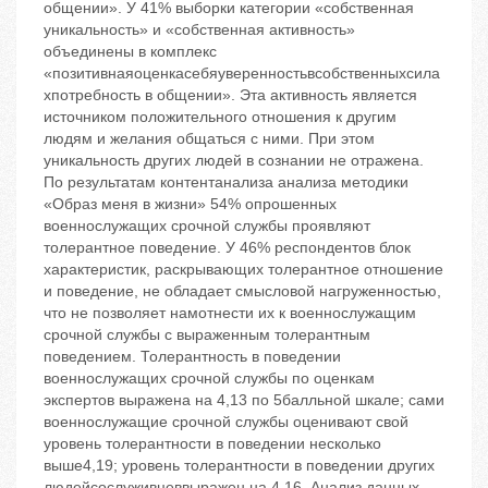
общении». У 41% выборки категории «собственная
уникальность» и «собственная активность»
объединены в комплекс
«позитивнаяоценкасебя‬уверенностьвсобственныхсила
х‬потребность в общении». Эта активность является
источником положительного отношения к другим
людям и желания общаться с ними. При этом
уникальность других людей в сознании не отражена.
По результатам контентанализа анализа методики
«Образ меня в жизни» 54% опрошенных
военнослужащих срочной службы проявляют
толерантное поведение. У 46% респондентов блок
характеристик, раскрывающих толерантное отношение
и поведение, не обладает смысловой нагруженностью,
что не позволяет намотнести их к военнослужащим
срочной службы с выраженным толерантным
поведением. Толерантность в поведении
военнослужащих срочной службы по оценкам
экспертов выражена на 4,13 по 5балльной шкале; сами
военнослужащие срочной службы оценивают свой
уровень толерантности в поведении несколько
выше‬4,19; уровень толерантности в поведении других
людей‬сослуживцев‬выражен на 4,16. Анализ данных