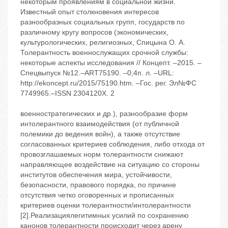
некоторым проявлениям в социальной жизни.
Известный опыт столкновения интересов
разнообразных социальных групп, государств по
различному кругу вопросов (экономических,
культурологических, религиозных, Спицына О. А.
Толерантность военнослужащих срочной службы:
некоторые аспекты исследования // Концепт. –2015. –
Спецвыпуск №12.–ART75190. –0,4п. л. –URL:
http://ekoncept.ru/2015/75190.htm. –Гос. рег. Эл№ФС
7749965.–ISSN 2304120X. 2
военностратегических и др.), разнообразие форм
интолерантного взаимодействия (от публичной
полемики до ведения войн), а также отсутствие
согласованных критериев соблюдения, либо отхода от
провозглашаемых норм толерантности снижают
направляющее воздействие на ситуацию со стороны
институтов обеспечения мира, устойчивости,
безопасности, правового порядка, по причине
отсутствия четко оговоренных и прописанных
критериев оценки толерантности/интолерантности
[2].Реализациялегитимных усилий по сохранению
канонов толерантности происходит через арену