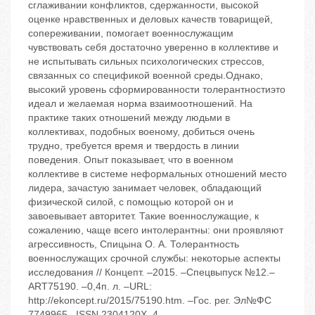
сглаживании конфликтов, сдержанности, высокой
оценке нравственных и деловых качеств товарищей,
сопереживании, помогает военнослужащим
чувствовать себя достаточно уверенно в коллективе и
не испытывать сильных психологических стрессов,
связанных со спецификой военной среды.Однако,
высокий уровень сформированности толерантности‬это
идеал и желаемая норма взаимоотношений. На
практике таких отношений между людьми в
коллективах, подобных военому, добиться очень
трудно, требуется время и твердость в линии
поведения. Опыт показывает, что в военном
коллективе в системе неформальных отношений место
лидера, зачастую занимает человек, обладающий
физической силой, с помощью которой он и
завоевывает авторитет. Такие военнослужащие, к
сожалению, чаще всего интолерантны: они проявляют
агрессивность, Спицына О. А. Толерантность
военнослужащих срочной службы: некоторые аспекты
исследования // Концепт. –2015. –Спецвыпуск №12.–
ART75190. –0,4п. л. –URL:
http://ekoncept.ru/2015/75190.htm. –Гос. рег. Эл№ФС
7749965.–ISSN 2304120X. 4