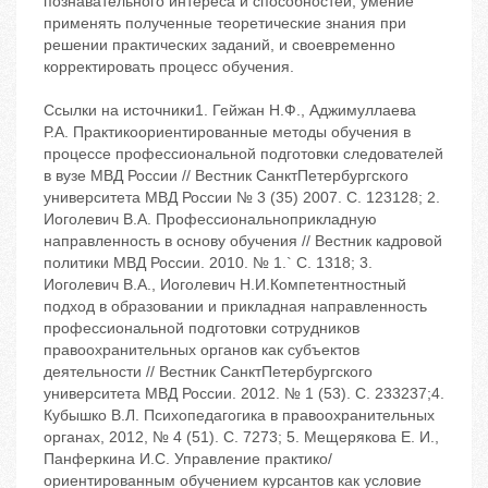
познавательного интереса и способностей, умение
применять полученные теоретические знания при
решении практических заданий, и своевременно
корректировать процесс обучения.
Ссылки на источники1. Гейжан Н.Ф., Аджимуллаева
Р.А. Практикоориентированные методы обучения в
процессе профессиональной подготовки следователей
в вузе МВД России // Вестник СанктПетербургского
университета МВД России № 3 (35) 2007. С. 123128; 2.
Иоголевич В.А. Профессиональноприкладную
направленность в основу обучения // Вестник кадровой
политики МВД России. 2010. № 1.` С. 1318; 3.
Иоголевич В.А., Иоголевич Н.И.Компетентностный
подход в образовании и прикладная направленность
профессиональной подготовки сотрудников
правоохранительных органов как субъектов
деятельности // Вестник СанктПетербургского
университета МВД России. 2012. № 1 (53). С. 233237;4.
Кубышко В.Л. Психопедагогика в правоохранительных
органах, 2012, № 4 (51). С. 7273; 5. Мещерякова Е. И.,
Панферкина И.С. Управление практико/
ориентированным обучением курсантов как условие