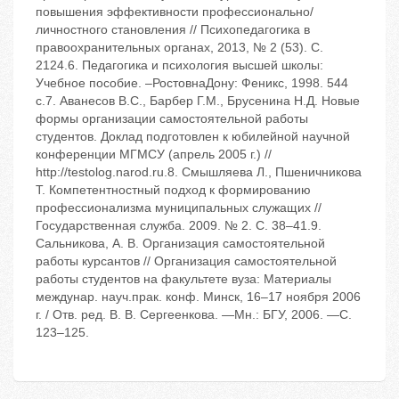
повышения эффективности профессионально/
личностного становления // Психопедагогика в
правоохранительных органах, 2013, № 2 (53). С.
2124.6. Педагогика и психология высшей школы:
Учебное пособие. –РостовнаДону: Феникс, 1998. 544
с.7. Аванесов В.С., Барбер Г.М., Брусенина Н.Д. Новые
формы организации самостоятельной работы
студентов. Доклад подготовлен к юбилейной научной
конференции МГМСУ (апрель 2005 г.) //
http://testolog.narod.ru.8. Смышляева Л., Пшеничникова
Т. Компетентностный подход к формированию
профессионализма муниципальных служащих //
Государственная служба. 2009. № 2. С. 38–41.9.
Сальникова, А. В. Организация самостоятельной
работы курсантов // Организация самостоятельной
работы студентов на факультете вуза: Материалы
междунар. науч.прак. конф. Минск, 16–17 ноября 2006
г. / Отв. ред. В. В. Сергеенкова. —Мн.: БГУ, 2006. —С.
123–125.