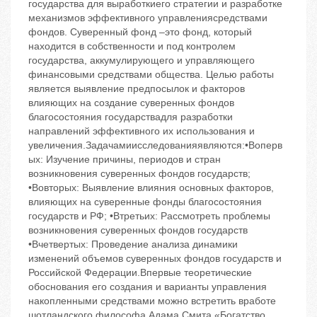
государства для выработкиего стратегии и разработке
механизмов эффективного управлениясредствами
фондов. Суверенный фонд –это фонд, который
находится в собственности и под контролем
государства, аккумулирующего и управляющего
финансовыми средствами общества. Целью работы
является выявление предпосылок и факторов
влияющих на создание суверенных фондов
благосостояния государствадля разработки
направлений эффективного их использования и
увеличения.Задачамиисследованияявляются:•Воперв
ых: Изучение причины, периодов и стран
возникновения суверенных фондов государств;
•Вовторых: Выявление влияния основных факторов,
влияющих на суверенные фонды благосостояния
государств и РФ; •Втретьих: Рассмотреть проблемы
возникновения суверенных фондов государств
•Вчетвертых: Проведение анализа динамики
изменений объемов суверенных фондов государств и
Российской Федерации.Впервые теоретические
обоснования его создания и варианты управления
накопленными средствами можно встретить вработе
шотландского философа Адама Смита «Богатство