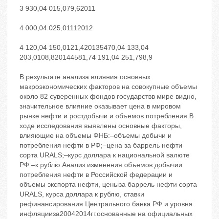
3 930,04 015,079,62011
4 000,04 025,01112012
4 120,04 150,0121,420135470,04 133,04
203,0108,820144581,74 191,04 251,798,9
В результате анализа влияния основных
макроэкономических факторов на совокупные объемы
около 82 суверенных фондов государствв мире видно,
значительное влияние оказывает цена в мировом
рынке нефти и ростдобычи и объемов потребления.В
ходе исследования выявлены основные факторы,
влияющие на объемы ФНБ:–объемы добычи и
потребления нефти в РФ;–цена за баррель нефти
сорта URALS;–курс доллара к национальной валюте
РФ –к рублю.Анализ изменения объемов добычии
потребления нефти в Российской федерации и
объемы экспорта нефти, ценыза баррель нефти сорта
URALS, курса доллара к рублю, ставки
рефинансирования Центрального банка РФ и уровня
инфляцииза20042014гг.основанные на официальных