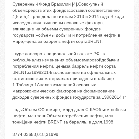
Суверенный Фонд Бразилии [4].Совокупный
объемсредств этих фондовсоставил соответственно
4,5 и 5,4 трлн долл.по итогам 2013 и 2014 года.В ходе
исследования выявлены основные факторы,
влияющие на объемы суверенных фондов
государств:–объемы добычи и потребления нефти в
мире;–цена за баррель нефти сортаBRENT;
–курс доллара к национальной валюте РФ –к
рублю.Анализ изменения объемовмировойдобычии
потребления нефти, ценыза баррель нефти сорта
BRENTза19982014гг.основанные на официальных
статистических материалах приведены в таблице
1.Таблица 1Анализ изменений основных
макроэкономических факторов на формирование
доходов суверенных фондов государств за 19982014 гг.
ГодыОбъем СФ в мире, млрд долл СШАОбъем добычи
нефти, млн тоннОбъем потребления нефти, млн
тоннЦена нефти BRENT за барелль, в долл.1998
3774,03653,018,31999