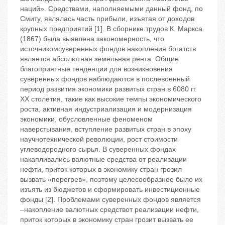
наций». Средствами, наполняемыми данный фонд, по
Смиту, являлась часть прибыли, изъятая от доходов
крупных предприятий [1]. В сборнике трудов К. Маркса
(1867) была выявлена закономерность, что
источникомсуверенных фондов накопления богатств
является абсолютная земельная рента. Общие
благоприятные тенденции для возникновения
суверенных фондов наблюдаются в послевоенный
период развития экономики развитых стран в 6080 гг.
XX столетия, такие как высокие темпы экономического
роста, активная индустриализация и модернизация
экономики, обусловленные феноменом
наверстывания, вступление развитых стран в эпоху
научнотехнической революции, рост стоимости
углеводородного сырья. В суверенных фондах
накапливались валютные средства от реализации
нефти, приток которых в экономику стран грозил
вызвать «перегрев», поэтому целесообразнее было их
изъять из бюджетов и сформировать инвестиционные
фонды [2]. Проблемами суверенных фондов является
–накопление валютных средствот реализации нефти,
приток которых в экономику стран грозит вызвать ее