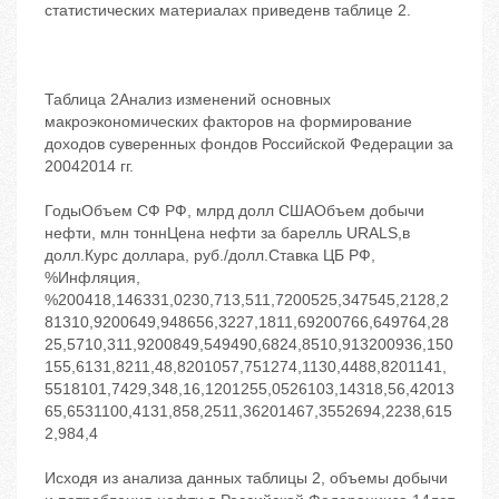
статистических материалах приведенв таблице 2.
Таблица 2Анализ изменений основных
макроэкономических факторов на формирование
доходов суверенных фондов Российской Федерации за
20042014 гг.
ГодыОбъем СФ РФ, млрд долл СШАОбъем добычи
нефти, млн тоннЦена нефти за барелль URALS,в
долл.Курс доллара, руб./долл.Ставка ЦБ РФ,
%Инфляция,
%200418,146331,0230,713,511,7200525,347545,2128,2
81310,9200649,948656,3227,1811,69200766,649764,28
25,5710,311,9200849,549490,6824,8510,913200936,150
155,6131,8211,48,8201057,751274,1130,4488,8201141,
5518101,7429,348,16,1201255,0526103,14318,56,42013
65,6531100,4131,858,2511,36201467,3552694,2238,615
2,984,4
Исходя из анализа данных таблицы 2, объемы добычи