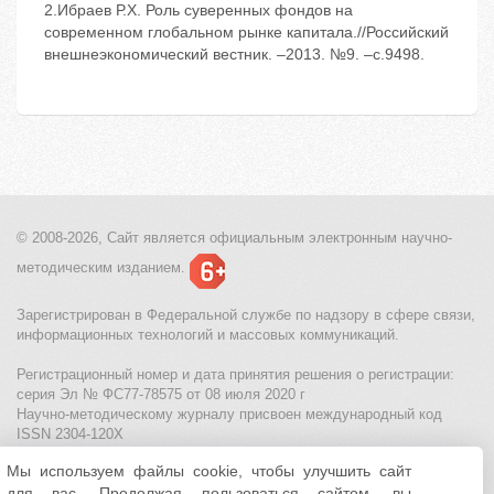
2.Ибраев Р.Х. Роль суверенных фондов на
современном глобальном рынке капитала.//Российский
внешнеэкономический вестник. –2013. №9. –с.9498.
© 2008-2026, Сайт является
официальным электронным
научно-
методическим изданием.
Зарегистрирован в Федеральной службе по надзору в сфере связи,
информационных технологий и массовых коммуникаций.
Регистрационный номер и дата принятия решения о регистрации:
серия Эл № ФС77-78575 от 08 июля 2020 г
Научно-методическому журналу присвоен международный код
ISSN 2304-120X
Мы используем файлы cookie, чтобы улучшить сайт
МЦИТО
|
Школьные олимпиады и онлайн конкурсы для детей
|
для вас. Продолжая пользоваться сайтом, вы
Политика использования файлов cookie
|
Политика обработки и