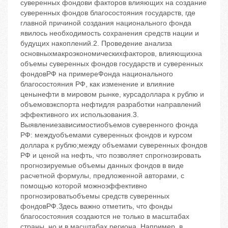
суверенных фондови факторов влияющих на создание
суверенных фондов благосостояния государств, где
главной причиной создания национального фонда
явилось необходимость сохранения средств нации и
будущих накоплений.2. Проведение анализа
основныхмакроэкономическихфакторов, влияющихна
объемы суверенных фондов государств и суверенных
фондовРФ на примереФонда национального
благосостояния РФ, как изменение и влияние
ценынефти в мировом рынке, курсадоллара к рублю и
объемовэкспорта нефтидля разработки направлений
эффективного их использования.3.
Выявлениезависимостиобъемов суверенного фонда
РФ: междуобъемами суверенных фондов и курсом
доллара к рублю;между объемами суверенных фондов
РФ и ценой на нефть, что позволяет спрогнозировать
прогнозируемые объемы данных фондов в виде
расчетной формулы, предложенной авторами, с
помощью которой можноэффективно
прогнозироватьобъемы средств суверенных
фондовРФ.Здесь важно отметить, что фонды
благосостояния создаются не только в масштабах
страны, но и в масштабах региона. Например, в