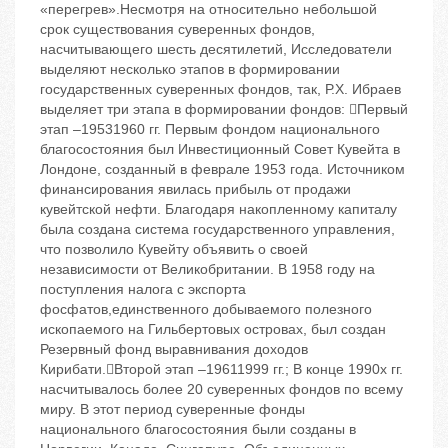
«перегрев».Несмотря на относительно небольшой
срок существования суверенных фондов,
насчитывающего шесть десятилетий, Исследователи
выделяют несколько этапов в формировании
государственных суверенных фондов, так, Р.Х. Ибраев
выделяет три этапа в формировании фондов: Первый
этап –19531960 гг. Первым фондом национального
благосостояния был Инвестиционный Совет Кувейта в
Лондоне, созданный в феврале 1953 года. Источником
финансирования явилась прибыль от продажи
кувейтской нефти. Благодаря накопленному капиталу
была создана система государственного управления,
что позволило Кувейту объявить о своей
независимости от Великобритании. В 1958 году на
поступления налога с экспорта
фосфатов,единственного добываемого полезного
ископаемого на Гильбертовых островах, был создан
Резервный фонд выравнивания доходов
Кирибати.Второй этап –19611999 гг.; В конце 1990х гг.
насчитывалось более 20 суверенных фондов по всему
миру. В этот период суверенные фонды
национального благосостояния были созданы в