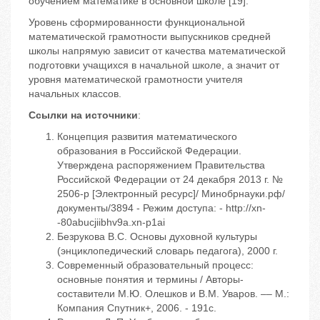
обучением математике в основной школе [19].
Уровень сформированности функциональной
математической грамотности выпускников средней
школы напрямую зависит от качества математической
подготовки учащихся в начальной школе, а значит от
уровня математической грамотности учителя
начальных классов.
Ссылки на источники
:
Концепция развития математического
образования в Российской Федерации.
Утверждена распоряжением Правительства
Российской Федерации от 24 декабря 2013 г. №
2506-р [Электронный ресурс]/ Минобрнауки.рф/
документы/3894 - Режим доступа: - http://xn-
-80abucjiibhv9a.xn-p1ai
Безрукова В.С. Основы духовной культуры
(энциклопедический словарь педагога), 2000 г.
Современный образовательный процесс:
основные понятия и термины / Авторы-
составители М.Ю. Олешков и В.М. Уваров. –– М.:
Компания Спутник+, 2006. - 191с.