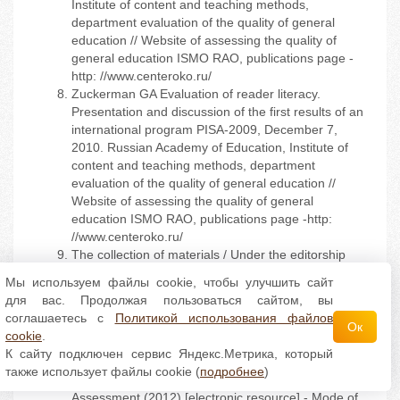
Institute of content and teaching methods,
department evaluation of the quality of general
education // Website of assessing the quality of
general education ISMO RAO, publications page -
http: //www.centeroko.ru/
Zuckerman GA Evaluation of reader literacy.
Presentation and discussion of the first results of an
international program PISA-2009, December 7,
2010. Russian Academy of Education, Institute of
content and teaching methods, department
evaluation of the quality of general education //
Website of assessing the quality of general
education ISMO RAO, publications page -http:
//www.centeroko.ru/
The collection of materials / Under the editorship
A.A.Leonteva. - M .: "Balass" RAO Publishing
Мы используем файлы cookie, чтобы улучшить сайт
House, 2003. - 368 p.
для вас. Продолжая пользоваться сайтом, вы
Roudik GA functional literacy - the imperative of the
соглашаетесь с
Политикой использования файлов
time [electronic resource] /G.A..Rudik,
Ок
cookie
.
A.A.Zhaytapova, S.G.Stog - [Access]:
К сайту подключен сервис Яндекс.Метрика, который
www.csrni.ru/conf/2014/02/24/011. php
также использует файлы cookie (
подробнее
)
The Programme for International Student
Assessment (2012) [electronic resource] - Mode of