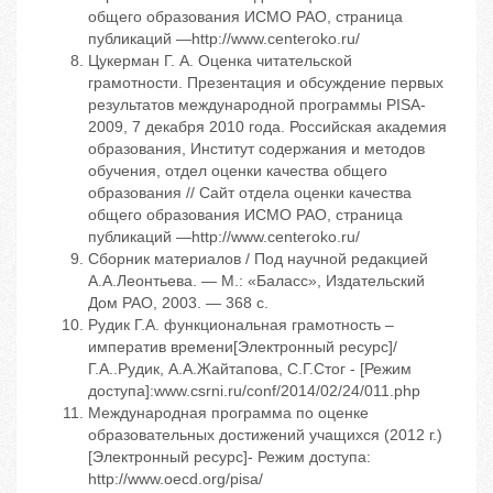
общего образования ИСМО РАО, страница
публикаций —http://www.centeroko.ru/
Цукерман Г. А. Оценка читательской
грамотности. Презентация и обсуждение первых
результатов международной программы PISA-
2009, 7 декабря 2010 года. Российская академия
образования, Институт содержания и методов
обучения, отдел оценки качества общего
образования // Сайт отдела оценки качества
общего образования ИСМО РАО, страница
публикаций —http://www.centeroko.ru/
Сборник материалов / Под научной редакцией
А.А.Леонтьева. — М.: «Баласс», Издательский
Дом РАО, 2003. — 368 с.
Рудик Г.А. функциональная грамотность –
императив времени[Электронный ресурс]/
Г.А..Рудик, А.А.Жайтапова, С.Г.Стог - [Режим
доступа]:www.csrni.ru/conf/2014/02/24/011.php
Международная программа по оценке
образовательных достижений учащихся (2012 г.)
[Электронный ресурс]- Режим доступа:
http://www.oecd.org/pisa/