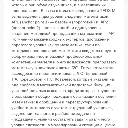
которым они обучают учащихся, и в методиках их
преподавания. В связи с этим в исследовании TEDS-M
были выделены два уровня владения математикой:
AP1 (anchor point 1) — базовый (пороговый) и АР2
(anchor point 2) – повышенный, и один уровень
владения методикой преподавания математики — АР.
По мнению международных экспертов, достижение
порогового уровня как по математике, так и по
методике преподавания математики свидетельствует о
сформированности базовой профессиональной
компетенции учителя и о его возможности преподавать
математику в начальной школе [20]. Результаты такого
исследования проанализированы Л.О. Денищевой,
Т.А. Корешковой и Г.С. Ковалевой, которые указали на
ряд проблем в математической подготовке будущих
учителей начальных классов, среди которых: трудности
в реализации общих подходов к организации обучения
математике: в обобщении и переструктурировании
учебного материала с учетом затруднений учащихся,
выделении главного; в разбиении задачи на
«подзадачи», умении составлять задачи различного
уровня сложности; в моделировании ситуации с целью