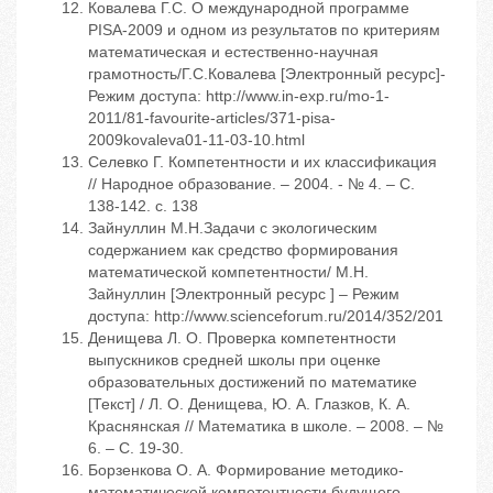
Ковалева Г.С. О международной программе
PISA-2009 и одном из результатов по критериям
математическая и естественно-научная
грамотность/Г.С.Ковалева [Электронный ресурс]-
Режим доступа: http://www.in-exp.ru/mo-1-
2011/81-favourite-articles/371-pisa-
2009kovaleva01-11-03-10.html
Селевко Г. Компетентности и их классификация
// Народное образование. – 2004. - № 4. – С.
138-142. c. 138
Зайнуллин М.Н.Задачи с экологическим
содержанием как средство формирования
математической компетентности/ М.Н.
Зайнуллин [Электронный ресурс ] – Режим
доступа: http://www.scienceforum.ru/2014/352/201
Денищева Л. О. Проверка компетентности
выпускников средней школы при оценке
образовательных достижений по математике
[Текст] / Л. О. Денищева, Ю. А. Глазков, К. А.
Краснянская // Математика в школе. – 2008. – №
6. – С. 19-30.
Борзенкова О. А. Формирование методико-
математической компетентности будущего