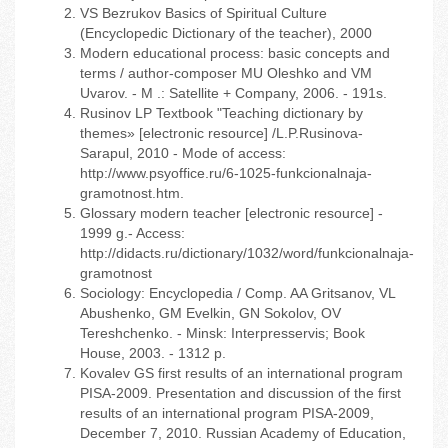
VS Bezrukov Basics of Spiritual Culture
(Encyclopedic Dictionary of the teacher), 2000
Modern educational process: basic concepts and
terms / author-composer MU Oleshko and VM
Uvarov. - M .: Satellite + Company, 2006. - 191s.
Rusinov LP Textbook "Teaching dictionary by
themes» [electronic resource] /L.P.Rusinova-
Sarapul, 2010 - Mode of access:
http://www.psyoffice.ru/6-1025-funkcionalnaja-
gramotnost.htm.
Glossary modern teacher [electronic resource] -
1999 g.- Access:
http://didacts.ru/dictionary/1032/word/funkcionalnaja-
gramotnost
Sociology: Encyclopedia / Comp. AA Gritsanov, VL
Abushenko, GM Evelkin, GN Sokolov, OV
Tereshchenko. - Minsk: Interpresservis; Book
House, 2003. - 1312 p.
Kovalev GS first results of an international program
PISA-2009. Presentation and discussion of the first
results of an international program PISA-2009,
December 7, 2010. Russian Academy of Education,