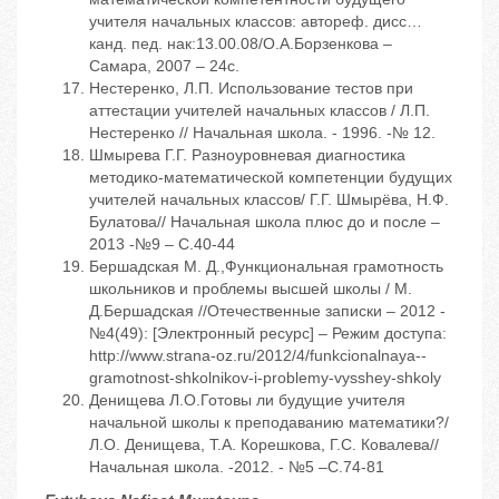
учителя начальных классов: автореф. дисс…
канд. пед. нак:13.00.08/О.А.Борзенкова –
Самара, 2007 – 24с.
Нестеренко, Л.П. Использование тестов при
аттестации учителей начальных классов / Л.П.
Нестеренко // Начальная школа. - 1996. -№ 12.
Шмырева Г.Г. Разноуровневая диагностика
методико-математической компетенции будущих
учителей начальных классов/ Г.Г. Шмырёва, Н.Ф.
Булатова// Начальная школа плюс до и после –
2013 -№9 – С.40-44
Бершадская М. Д.,Функциональная грамотность
школьников и проблемы высшей школы / М.
Д.Бершадская //Отечественные записки – 2012 -
№4(49): [Электронный ресурс] – Режим доступа:
http://www.strana-oz.ru/2012/4/funkcionalnaya--
gramotnost-shkolnikov-i-problemy-vysshey-shkoly
Денищева Л.О.Готовы ли будущие учителя
начальной школы к преподаванию математики?/
Л.О. Денищева, Т.А. Корешкова, Г.С. Ковалева//
Начальная школа. -2012. - №5 –С.74-81