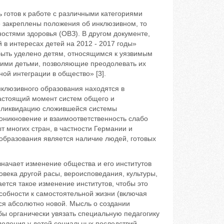
ь готов к работе с различными категориями
 закреплены положения об инклюзивном, то
остями здоровья (ОВЗ). В другом документе,
в интересах детей на 2012 - 2017 годы»
быть уделено детям, относящимся к уязвимым
кими детьми, позволяющие преодолевать их
й интеграции в общество» [3].
клюзивного образования находятся в
астоящий момент систем общего и
а ликвидацию сложившейся системы
оникновение и взаимоответственность слабо
 многих стран, в частности Германии и
 образования является наличие людей, готовых
начает изменение общества и его институтов
овека другой расы, вероисповедания, культуры,
тся такое изменение институтов, чтобы это
собности к самостоятельной жизни (включая
тся абсолютно новой. Мысль о создании
бы органически увязать специальную педагогику
доления у детей социальных последствий