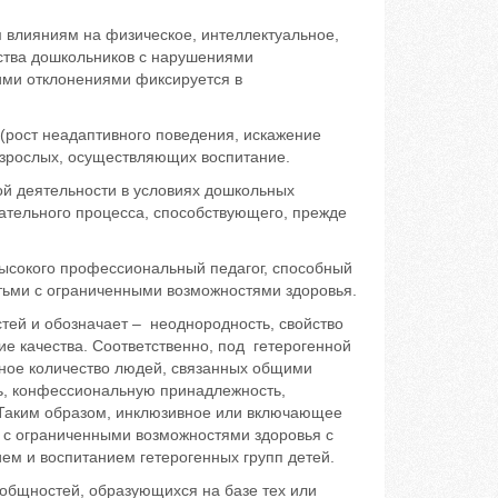
м влияниям на физическое, интеллектуальное,
ства дошкольников с нарушениями
ими отклонениями фиксируется в
 (рост неадаптивного поведения, искажение
 взрослых, осуществляющих воспитание.
ой деятельности в условиях дошкольных
ьного процесса, способствующего, прежде
высокого профессиональный педагог, способный
етьми с ограниченными возможностями здоровья.
стей и обозначает – неоднородность, свойство
ие качества. Соответственно, под гетерогенной
ное количество людей, связанных общими
ь, конфессиональную принадлежность,
. Таким образом, инклюзивное или включающее
 с ограниченными возможностями здоровья с
м и воспитанием гетерогенных групп детей.
 общностей, образующихся на базе тех или