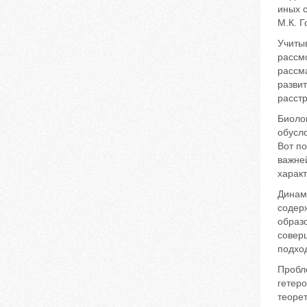
иных 
М.К. Г
Учитыв
рассмо
рассма
развит
расст
Биоло
обусло
Вот п
важне
харак
Динам
содер
образо
совер
подхо
Пробл
гетеро
теорет