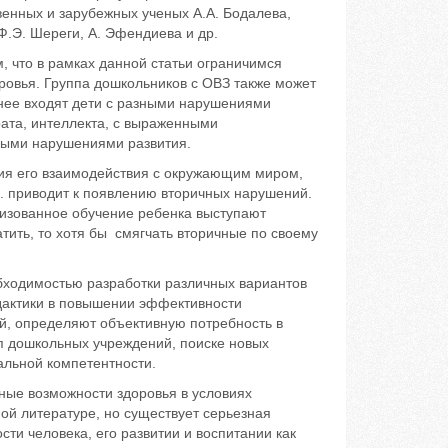
енных и зарубежных ученых A.A. Бодалева,
 Ф.Э. Шереги, А. Эфендиева и др.
 что в рамках данной статьи ограничимся
ровья. Группа дошкольников с ОВЗ также может
 нее входят дети с разными нарушениями
рата, интеллекта, с выраженными
ными нарушениями развития.
ия его взаимодействия с окружающим миром,
.е. приводит к появлению вторичных нарушений.
низованное обучение ребенка выступают
ить, то хотя бы смягчать вторичные по своему
бходимостью разработки различных вариантов
дактики в повышении эффективности
ий, определяют объективную потребность в
п дошкольных учреждений, поиске новых
альной компетентности.
ные возможности здоровья в условиях
ной литературе, но существует серьезная
сти человека, его развитии и воспитании как