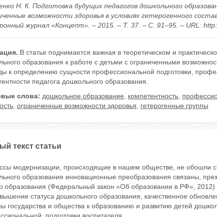
енко Н. К. Подготовка будущих педагогов дошкольного образов
иченные возможности здоровья в условиях гетерогенного состав
онный журнал «Концепт». – 2015. – Т. 37. – С. 91–95. – URL: http:
ация.
В статье поднимается важная в теоретическом и практическо
льного образования к работе с детьми с ограниченными возможнос
ды к определению сущности профессиональной подготовки, профе
тентности педагога дошкольного образования.
вые слова:
дошкольное образование
,
компетентность
,
профессио
ость
,
ограниченные возможности здоровья
,
гетерогенные группы
ый текст статьи
ссы модернизации, происходящие в нашем обществе, не обошли ст
льного образования инновационные преобразования связаны, прежд
 образования (Федеральный закон «Об образовании в РФ», 2012) 
овышение статуса дошкольного образования, качественное обновле
ны государства и общества к образованию и развитию детей дошко
ссиональной подготовки воспитателя.