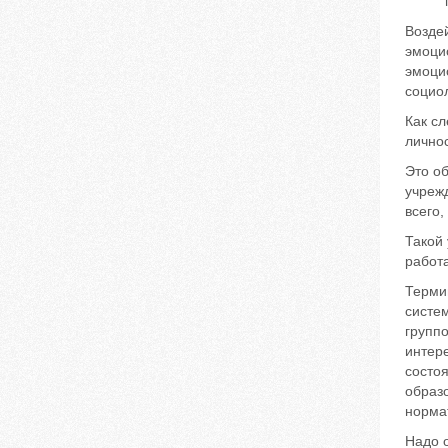
Возде
эмоци
эмоци
социол
Как сл
личнос
Это о
учреж
всего,
Такой
работа
Термин
систем
групп
интер
состо
образ
норма
Надо о