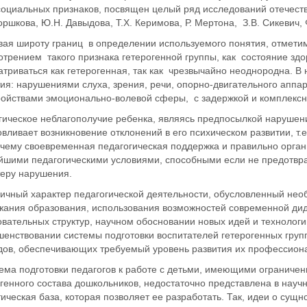
социальных признаков, посвящен целый ряд исследований отечеств
оршкова, Ю.Н. Давыдова, Т.Х. Керимова, Р. Мертона, З.В. Сикевич,
ая широту границ в определении используемого понятия, отметим,
трением такого признака гетерогенной группы, как состояние здо
триваться как гетерогенная, так как чрезвычайно неоднородна. В
ия: нарушениями слуха, зрения, речи, опорно-двигательного аппа
ройствами эмоционально-волевой сферы, с задержкой и комплекс
гическое неблагополучие ребенка, являясь предпосылкой нарушен
вливает возникновение отклонений в его психическом развитии, т
очему своевременная педагогическая поддержка и правильно орга
йшими педагогическими условиями, способными если не предотврат
теру нарушения.
ичный характер педагогической деятельности, обусловленный нео
жания образования, использования возможностей современной ди
вательных структур, научном обосновании новых идей и технолог
шенствовании системы подготовки воспитателей гетерогенных груп
дов, обеспечивающих требуемый уровень развития их профессион
ема подготовки педагогов к работе с детьми, имеющими ограничен
генного состава дошкольников, недостаточно представлена в науч
ическая база, которая позволяет ее разработать. Так, идеи о сущно