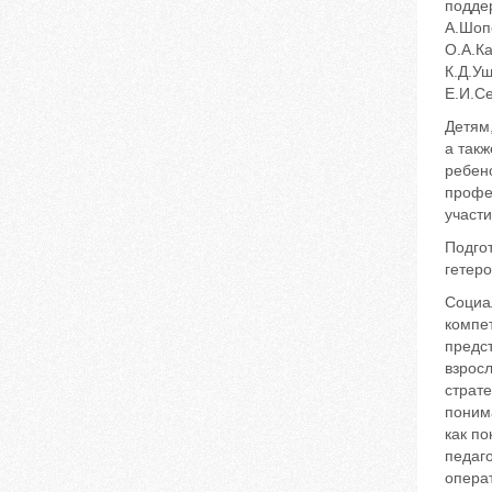
подде
А.Шопе
О.А.Ка
К.Д.Уш
Е.И.Се
Детям
а такж
ребен
профес
участи
Подго
гетеро
Социа
компет
предст
взросл
страте
поним
как п
педаго
операт