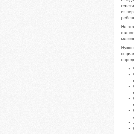
генети
из пе
ребенк
На эт
стано
массо
Нужно 
социа
опред