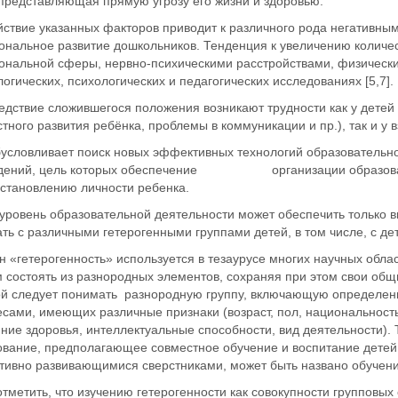
представляющая прямую угрозу его жизни и здоровью.
йствие указанных факторов приводит к различного рода негативны
ональное развитие дошкольников. Тенденция к увеличению количе
ональной сферы, нервно-психическими расстройствами, физическ
огических, психологических и педагогических исследованиях [5,7].
едствие сложившегося положения возникают трудности как у детей
тного развития ребёнка, проблемы в коммуникации и пр.), так и у
бусловливает поиск новых эффективных технологий образовательн
дений, цель которых обеспечение организации образовател
 становлению личности ребенка.
 уровень образовательной деятельности может обеспечить только 
ть с различными гетерогенными группами детей, в том числе, с д
 «гетерогенность» используется в тезаурусе многих научных обла
 состоять из разнородных элементов, сохраняя при этом свои общ
ой следует понимать разнородную группу, включающую определен
есами, имеющих различные признаки (возраст, пол, национальност
яние здоровья, интеллектуальные способности, вид деятельности)
ование, предполагающее совместное обучение и воспитание детей
тивно развивающимися сверстниками, может быть названо обучение
тметить, что изучению гетерогенности как совокупности групповых