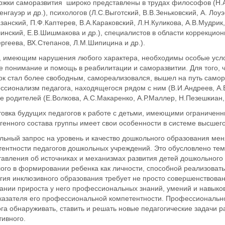
ржки саморазвития широко представлены в трудах философов (Н.А.
нгауэр и др.), психологов (Л.С.Выготский, В.В.Зеньковский, А. Лоуэ
занский, П.Ф.Каптерев, В.А.Караковский, Л.Н.Куликова, А.В.Мудрик
инский, Е.В.Шишмакова и др.), специалистов в области коррекцион
ргеева, ВХ.Степанов, Л.М.Шипицина и др.).
, имеющим нарушения любого характера, необходимы особые услов
е понимание и помощь в реабилитации и саморазвитии. Для того, 
ок стал более свободным, самореализовался, вышел на путь само
сионализм педагога, находящегося рядом с ним (В.И.Андреев, А.Б.
е родителей (Е.Волкова, А.С.Макаренко, А.Р.Маллер, Н.Пезешкиан,
товка будущих педагогов к работе с детьми, имеющими ограниченн
генного состава группы имеет свои особенности в системе высшего
льный запрос на уровень и качество дошкольного образования мен
ентности педагогов дошкольных учреждений. Это обусловлено тем,
авления об источниках и механизмах развития детей дошкольного 
ого в формировании ребенка как личности, способной реализовать
гия инклюзивного образования требует не просто совершенствова
ании прироста у него профессиональных знаний, умений и навык
оказателя его профессиональной компетентности. Профессиональн
га обнаруживать, ставить и решать новые педагогические задачи ра
ивного.