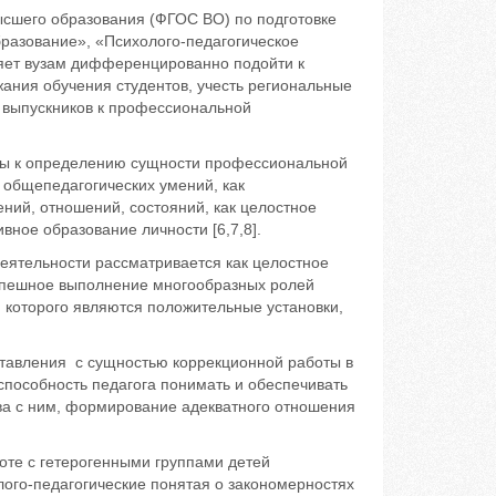
сшего образования (ФГОС ВО) по подготовке
бразование», «Психолого-педагогическое
яет вузам дифференцированно подойти к
ния обучения студентов, учесть региональные
ь выпускников к профессиональной
оды к определению сущности профессиональной
 общепедагогических умений, как
ений, отношений, состояний, как целостное
ивное образование личности [6,7,8].
 деятельности рассматривается как целостное
успешное выполнение многообразных ролей
 которого являются положительные установки,
тавления с сущностью коррекционной работы в
 способность педагога понимать и обеспечивать
тва с ним, формирование адекватного отношения
оте с гетерогенными группами детей
го-педагогические понятая о закономерностях