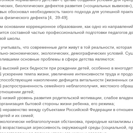
ческих, биологических дефектов развития («социальных вывихов»),
рвых обосновал необходимость такого подхода для успешной прак
а физического дефекта [4, 39-49].
ом основании коррекционное образование, как одно из направлени
вится составной частью профессиональной подготовки педагогов 
вой школы.
учитывать, что современные дети живут в той реальности, котора
льно-экономических, экологических, демографических условий. С
елившими основные проблемы в сфере детства являются:
§ высокий риск бедности при рождении детей, особенно в многоде
§ ускорение темпа жизни, увеличение интенсивности труда и прод
способствующие накоплению дефицита витальности (жизненных си
§ распространенность семейного неблагополучия, жестокого обращ
отношении детей;
§ низкий уровень развития родительской мотивации, слабое владе
организация бытовой стороны жизни ребенка, его режима;
§ неравенство между субъектами Российской Федерации в отношени
детей и их семей;
экологически неблагополучная обстановка, природные катаклизмы
§ возрастающая агрессивность окружающей среды (социальной, пр