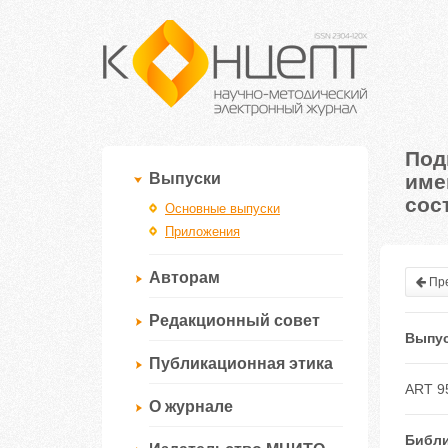
Под
име
Выпуски
сос
Основные выпуски
Приложения
Авторам
Пре
Редакционный совет
Выпус
Публикационная этика
ART 9
О журнале
Библи