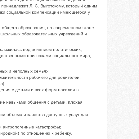
 принадлежит Л. С. Выготскому, который одним
тики социальной компенсации имеющегося у
й общего образования, на современном этапе
дошкольных образовательных учреждений и
я сложилась под влиянием политических,
ущественными признаками социального мира,
тных и неполных семьях.
олжительности рабочего дня родителей,
л);
ения с детьми и всех форм насилия в
ние навыками общения с детьми, плохая
и объема и качества доступных услуг для
 и антропогенные катастрофы;
иродной) по отношению к ребенку,