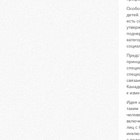
Особог
детей
есть с
утверж
подче
катег
социа
Предс
принц
специ
специа
связан
Канады
к изм
Идея 
таким 
челове
включе
лиц с 
инклюз
с педа