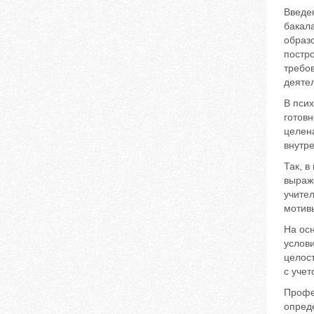
Введе
бакал
образ
постр
требо
деятел
В пси
готовн
целена
внутре
Так, в
выраж
учител
мотивы
На ос
услови
целос
с уче
Профе
опред