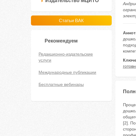
Издательство МЦИТО
Андри
огран
электр
Статьи ВАК
Аннот
дошко
Рекомендуем
подхо
компе
Редакционно-издательские
услуги
Ключе
готовн
Международные публикации
Бесплатные вебинары
Полн
Проце
дошко
общего
[2]. П
сторо
профе