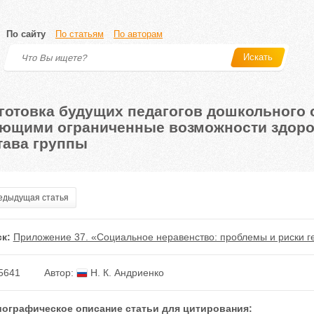
По сайту
По статьям
По авторам
Искать
готовка будущих педагогов дошкольного о
ющими ограниченные возможности здоров
тава группы
дыдущая статья
к:
Приложение 37. «Социальное неравенство: проблемы и риски г
5641
Автор:
Н. К. Андриенко
ографическое описание статьи для цитирования: