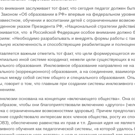
о внимания заслуживает тот факт, что сегодня педагог должен быт
. Законом «Об образовании в РФ» впервые на федеральном уровне
овместном, обучении и воспитании детей с ограниченными возможн
денном указом Президента РФ, «Национальной стратегии действий 
ркивается, что в Российской Федерации особое внимание должно 
ориям: «Необходимо разрабатывать и внедрять формы работы с та
льную исключенность и способствующие реабилитации и полноценно
тавляется важным отметить тот факт, что цели формирующегося ин
ипиально иной системе координат, нежели цели существующих в н
ального образования. Инклюзивное образование направлено не н
льного (коррекционного) образования, а на соединение, взаимопр
ных между собой систем общего и специального образования. Опыт
, говорит о том, что главным при создании системы инклюзивного
енениям.
инклюзии основана на концепции «включающего общества». Она оз
образом, чтобы они благоприятствовали включению «другого» (чел
ка с ограниченными возможностями здоровья). Причем предполагае
ние содействовало интересам всех членов общества, росту их спо
ОВЗ), обеспечению равенства их прав и т.п. Данная идея не являе
ивного обучения как педагогической системы, «в которой удалось 
гогикой нормального детства» с целью создания условий для прео