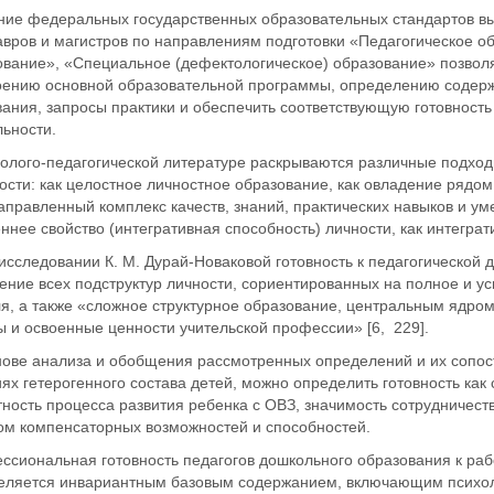
ние федеральных государственных образовательных стандартов вы
авров и магистров по направлениям подготовки «Педагогическое о
ование», «Специальное (дефектологическое) образование» позвол
оению основной образовательной программы, определению содержа
вания, запросы практики и обеспечить соответствующую готовност
ьности.
холого-педагогической литературе раскрываются различные подх
ости: как целостное личностное образование, как овладение рядом
правленный комплекс качеств, знаний, практических навыков и ум
ннее свойство (интегративная способность) личности, как интеграт
 исследовании К. М. Дурай-Новаковой готовность к педагогической
ение всех подструктур личности, сориентированных на полное и 
я, а также «сложное структурное образование, центральным ядром
 и освоенные ценности учительской профессии» [6, 229].
нове анализа и обобщения рассмотренных определений и их сопос
ях гетерогенного состава детей, можно определить готовность как
тность процесса развития ребенка с ОВЗ, значимость сотрудничес
том компенсаторных возможностей и способностей.
ссиональная готовность педагогов дошкольного образования к раб
еляется инвариантным базовым содержанием, включающим психоло