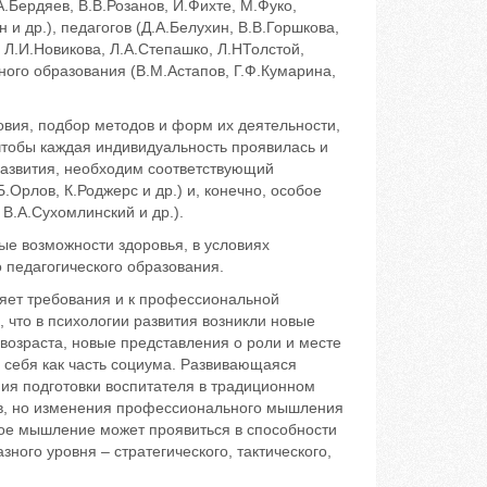
Бердяев, В.В.Розанов, И.Фихте, М.Фуко,
н и др.), педагогов (Д.А.Белухин, В.В.Горшкова,
, Л.И.Новикова, Л.А.Степашко, Л.НТолстой,
ного образования (В.М.Астапов, Г.Ф.Кумарина,
ия, подбор методов и форм их деятельности,
чтобы каждая индивидуальность проявилась и
развития, необходим соответствующий
Орлов, К.Роджерс и др.) и, конечно, особое
 В.А.Сухомлинский и др.).
ые возможности здоровья, в условиях
 педагогического образования.
яет требования и к профессиональной
 что в психологии развития возникли новые
возраста, новые представления о роли и месте
 себя как часть социума. Развивающаяся
ния подготовки воспитателя в традиционном
ов, но изменения профессионального мышления
ое мышление может проявиться в способности
зного уровня – стратегического, тактического,